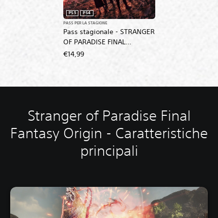
PS5
PS4
PASS PER LA STAGIONE
Pass stagionale - STRANGER
OF PARADISE FINAL
FANTASY ORIGIN
€14,99
Stranger of Paradise Final
Fantasy Origin - Caratteristiche
principali