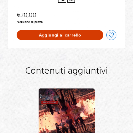
PS4
PS5
g
r
€20,00
a
d
Versione di prova
e
Aggiungi al carrello
Contenuti aggiuntivi