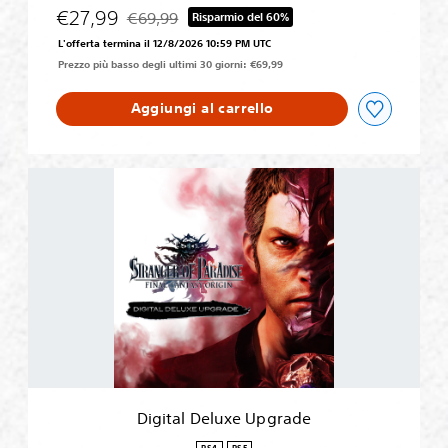
N
€27,99
€69,99
Risparmio del 60%
Scontato dal prezzo originale di €69,99
L'offerta termina il 12/8/2026 10:59 PM UTC
Prezzo più basso degli ultimi 30 giorni: €69,99
Aggiungi al carrello
D
i
g
i
t
a
l
D
e
l
u
x
e
Digital Deluxe Upgrade
U
p