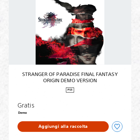
T
R
A
N
G
E
R
O
F
P
A
R
STRANGER OF PARADISE FINAL FANTASY
A
ORIGIN DEMO VERSION
D
I
PS5
S
E
Gratis
F
I
Demo
N
A
Aggiungi alla raccolta
L
F