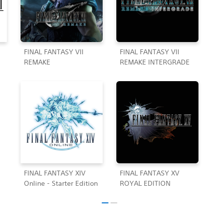
FINAL FANTASY VII
FINAL FANTASY VII
REMAKE
REMAKE INTERGRADE
FINAL FANTASY XIV
FINAL FANTASY XV
Online - Starter Edition
ROYAL EDITION