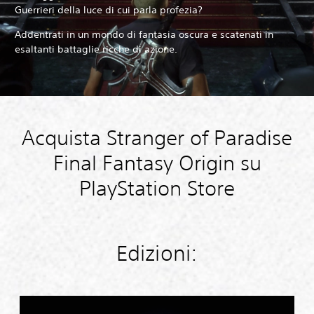
Guerrieri della luce di cui parla profezia?
Addentrati in un mondo di fantasia oscura e scatenati in
esaltanti battaglie ricche di azione.
Acquista Stranger of Paradise
Final Fantasy Origin su
PlayStation Store
Edizioni:
S