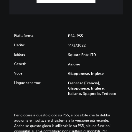
Piattaforma:
PS4, PS5
Uscita:
14/3/2022
Editore:
Square Enix LTD
Generi:
Azione
Voce:
Giapponese, Inglese
Lingue schermo:
Francese (Francia),
Giapponese, Inglese,
Italiano, Spagnolo, Tedesco
Per giocare a questo gioco su PS5, è possibile che tu debba 
aggiornare il software di sistema alla versione più recente. 
Anche se questo gioco è utilizzabile su PS5, alcune funzioni 
disponibili su PS4 potrebbero non risultare disponibili. Per 