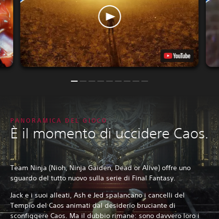
PANORAMICA DEL GIOCO
È il momento di uccidere Caos.
Team Ninja (Nioh, Ninja Gaiden, Dead or Alive) offre uno
sguardo del tutto nuovo sulla serie di Final Fantasy.
Jack e i suoi alleati, Ash e Jed spalancano i cancelli del
Tempio del Caos animati dal desiderio bruciante di
sconfiggere Caos. Ma il dubbio rimane: sono davvero loro i