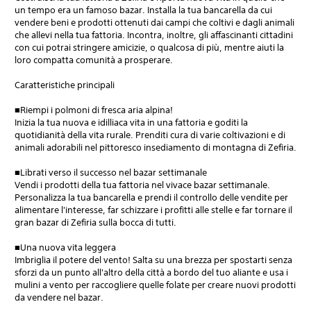
un tempo era un famoso bazar. Installa la tua bancarella da cui
vendere beni e prodotti ottenuti dai campi che coltivi e dagli animali
che allevi nella tua fattoria. Incontra, inoltre, gli affascinanti cittadini
con cui potrai stringere amicizie, o qualcosa di più, mentre aiuti la
loro compatta comunità a prosperare.
Caratteristiche principali
■Riempi i polmoni di fresca aria alpina!
Inizia la tua nuova e idilliaca vita in una fattoria e goditi la
quotidianità della vita rurale. Prenditi cura di varie coltivazioni e di
animali adorabili nel pittoresco insediamento di montagna di Zefiria.
■Librati verso il successo nel bazar settimanale
Vendi i prodotti della tua fattoria nel vivace bazar settimanale.
Personalizza la tua bancarella e prendi il controllo delle vendite per
alimentare l'interesse, far schizzare i profitti alle stelle e far tornare il
gran bazar di Zefiria sulla bocca di tutti.
■Una nuova vita leggera
Imbriglia il potere del vento! Salta su una brezza per spostarti senza
sforzi da un punto all'altro della città a bordo del tuo aliante e usa i
mulini a vento per raccogliere quelle folate per creare nuovi prodotti
da vendere nel bazar.