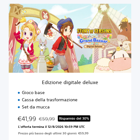
a
E
a
d
r
i
z
i
o
n
e
d
i
g
i
t
Edizione digitale deluxe
a
l
Gioco base
e
Cassa della trasformazione
d
Set da mucca
e
l
€41,99
€59,99
Risparmio del 30%
u
Scontato dal prezzo originale di €59,99
x
L'offerta termina il 12/8/2026 10:59 PM UTC
e
Prezzo più basso degli ultimi 30 giorni: €59,99