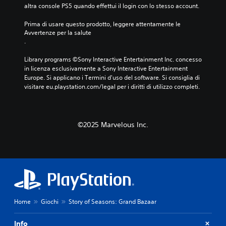
r
altra console PS5 quando effettui il login con lo stesso account.
n
a
q
g
Prima di usare questo prodotto, leggere attentamente le 
u
u
Avvertenze per la salute
a
i
.
l
d
s
a
Library programs ©Sony Interactive Entertainment Inc. concesso 
i
t
in licenza esclusivamente a Sony Interactive Entertainment 
a
a
Europe. Si applicano i Termini d'uso del software. Si consiglia di 
s
d
visitare eu.playstation.com/legal per i diritti di utilizzo completi.
i
i
m
s
o
p
m
o
©2025 Marvelous Inc.
e
n
n
i
t
b
o
i
.
l
i
.
Home
Giochi
Story of Seasons: Grand Bazaar
G
i
Info