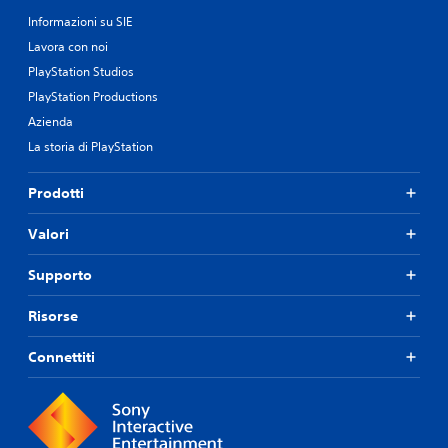
o
c
Informazioni su SIE
a
Lavora con noi
b
PlayStation Studios
i
PlayStation Productions
l
e
Azienda
s
La storia di PlayStation
e
n
Prodotti
z
a
Valori
c
o
Supporto
n
t
Risorse
r
o
Connettiti
l
l
i
d
i