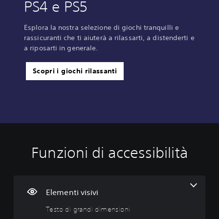
PS4 e PS5
Esplora la nostra selezione di giochi tranquilli e
rassicuranti che ti aiuterà a rilassarti, a distenderti e
a riposarti in generale.
Scopri i giochi rilassanti
Funzioni di accessibilità
T
C
R
P
e
o
i
r
s
n
m
o
t
t
a
m
o
r
p
e
Elementi visivi
d
o
p
m
Testo di grandi dimensioni
i
l
a
o