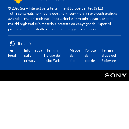
m
© 2026 Sony Interactive Entertainment Europe Limited (SIEE)
o
Tutti i contenuti, nomi dei giochi, nomi commerciali e/o vesti grafiche
v
aziendali, marchi registrati, illustrazioni e immagini associate sono
i
marchi registrati e/o materiale protetto da copyright dei rispettivi
m
proprietari. Tutti i diritti riservati.
Per maggiori informazioni
e
n
t
Italia
o
Termini
Informativa
Termini
Mappa
Politica
Termini
legali
sulla
d'uso del
del
dei
d'uso del
P
privacy
sito Web
sito
cookie
Software
u
o
i
g
i
o
c
a
r
e
s
e
n