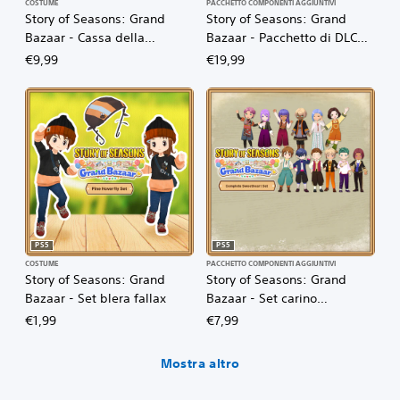
COSTUME
PACCHETTO COMPONENTI AGGIUNTIVI
Story of Seasons: Grand
Story of Seasons: Grand
Bazaar - Cassa della
Bazaar - Pacchetto di DLC
trasformazione
digitale deluxe super
€9,99
€19,99
PS5
PS5
COSTUME
PACCHETTO COMPONENTI AGGIUNTIVI
Story of Seasons: Grand
Story of Seasons: Grand
Bazaar - Set blera fallax
Bazaar - Set carino
completo
€1,99
€7,99
Mostra altro