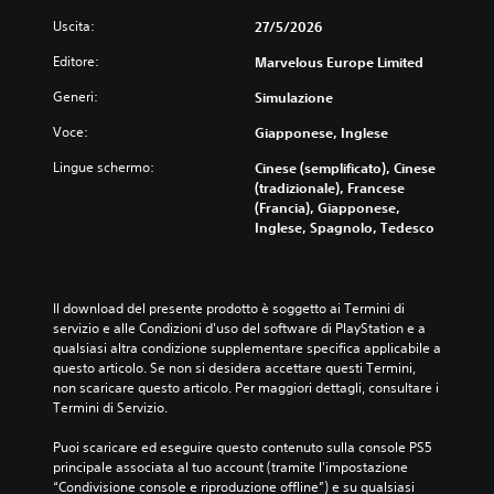
f
a
s
Uscita:
27/5/2026
a
l
a
c
d
r
Editore:
Marvelous Europe Limited
i
e
e
l
l
Generi:
Simulazione
l
e
l
e
d
Voce:
Giapponese, Inglese
'
o
a
e
p
Lingue schermo:
Cinese (semplificato), Cinese
l
s
z
(tradizionale), Francese
e
p
i
(Francia), Giapponese,
g
e
o
Inglese, Spagnolo, Tedesco
g
r
n
e
i
i
r
e
d
e
n
i
.
Il download del presente prodotto è soggetto ai Termini di 
z
r
servizio e alle Condizioni d'uso del software di PlayStation e a 
a
i
qualsiasi altra condizione supplementare specifica applicabile a 
d
m
questo articolo. Se non si desidera accettare questi Termini, 
i
a
non scaricare questo articolo. Per maggiori dettagli, consultare i 
g
p
Termini di Servizio.
i
p
o
a
Puoi scaricare ed eseguire questo contenuto sulla console PS5 
c
t
principale associata al tuo account (tramite l'impostazione 
o
u
“Condivisione console e riproduzione offline”) e su qualsiasi 
i