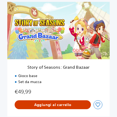
S
t
o
r
y
o
f
S
e
a
s
o
n
Story of Seasons: Grand Bazaar
s
:
Gioco base
G
Set da mucca
r
a
€49,99
n
d
B
Aggiungi al carrello
a
z