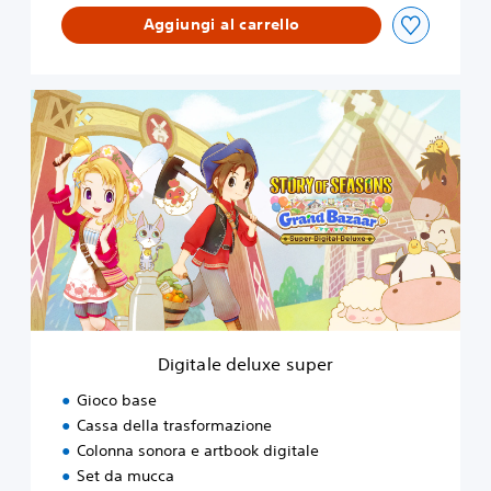
Aggiungi al carrello
D
i
g
i
t
a
l
e
d
e
l
u
x
Digitale deluxe super
e
s
Gioco base
u
Cassa della trasformazione
p
Colonna sonora e artbook digitale
e
r
Set da mucca