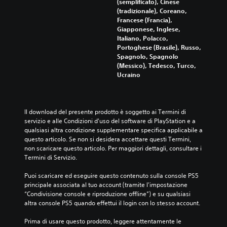
(semplificato), Cinese
i
f
i
(tradizionale), Coreano,
n
i
l
Francese (Francia),
m
c
e
Giapponese, Inglese,
o
a
s
Italiano, Polacco,
d
t
e
Portoghese (Brasile), Russo,
o
i
Spagnolo, Spagnolo
n
c
i
(Messico), Tedesco, Turco,
h
z
n
Ucraino
e
a
m
t
o
t
i
d
e
s
o
n
Il download del presente prodotto è soggetto ai Termini di 
e
d
e
servizio e alle Condizioni d'uso del software di PlayStation e a 
m
a
r
qualsiasi altra condizione supplementare specifica applicabile a 
b
r
e
questo articolo. Se non si desidera accettare questi Termini, 
r
i
p
non scaricare questo articolo. Per maggiori dettagli, consultare i 
e
s
Termini di Servizio.
r
r
u
à
e
l
Puoi scaricare ed eseguire questo contenuto sulla console PS5 
d
t
m
principale associata al tuo account (tramite l'impostazione 
i
a
u
“Condivisione console e riproduzione offline”) e su qualsiasi 
p
r
t
altra console PS5 quando effettui il login con lo stesso account.
e
e
i
r
p
i
Prima di usare questo prodotto, leggere attentamente le 
c
i