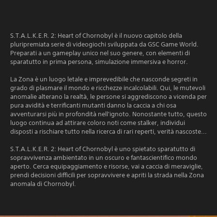
Edition
S.T.A.L.K.E.R. 2: Heart of Chornobyl è il nuovo capitolo della
pluripremiata serie di videogiochi sviluppata da GSC Game World.
Preparati a un gameplay unico nel suo genere, con elementi di
sparatutto in prima persona, simulazione immersiva e horror.
La Zona è un luogo letale e imprevedibile che nasconde segreti in
grado di plasmare il mondo e ricchezze incalcolabili. Qui, le mutevoli
anomalie alterano la realtà, le persone si aggrediscono a vicenda per
pura avidità e terrificanti mutanti danno la caccia a chi osa
avventurarsi più in profondità nell'ignoto. Nonostante tutto, questo
luogo continua ad attirare coloro noti come stalker, individui
disposti a rischiare tutto nella ricerca di rari reperti, verità nascoste...
S.T.A.L.K.E.R. 2: Heart of Chornobyl è uno spietato sparatutto di
sopravvivenza ambientato in un oscuro e fantascientifico mondo
aperto. Cerca equipaggiamento e risorse, vai a caccia di meraviglie,
prendi decisioni difficili per sopravvivere e apriti la strada nella Zona
anomala di Chornobyl.