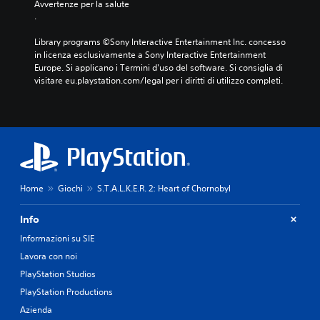
t
Avvertenze per la salute
e
ù
.
a
p
f
i
s
a
Library programs ©Sony Interactive Entertainment Inc. concesso 
r
t
c
in licenza esclusivamente a Sony Interactive Entertainment 
e
i
i
Europe. Si applicano i Termini d'uso del software. Si consiglia di 
i
l
P
visitare eu.playstation.com/legal per i diritti di utilizzo completi.
s
m
u
u
e
o
o
n
i
n
t
g
i
e
i
t
r
o
u
i
c
t
c
a
t
o
Home
Giochi
S.T.A.L.K.E.R. 2: Heart of Chornobyl
r
'
n
e
i
o
Info
e
n
s
s
t
Informazioni su SIE
c
p
o
i
Lavora con noi
o
r
b
s
PlayStation Studios
n
i
t
o
l
PlayStation Productions
a
a
i
r
Azienda
t
.