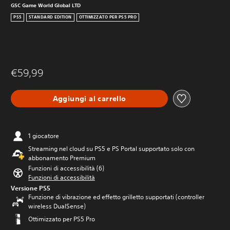
GSC Game World Global LTD
PS5
STANDARD EDITION
OTTIMIZZATO PER PS5 PRO
€59,99
Aggiungi al carrello
1 giocatore
Streaming nel cloud su PS5 e PS Portal supportato solo con
abbonamento Premium
Funzioni di accessibilità (6)
Funzioni di accessibilità
Versione PS5
Funzione di vibrazione ed effetto grilletto supportati (controller
wireless DualSense)
Ottimizzato per PS5 Pro