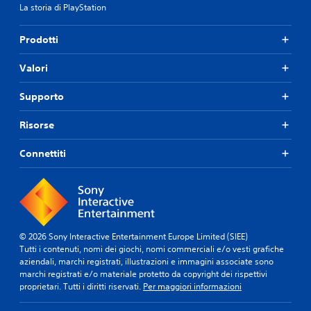
t
e
La storia di PlayStation
i
.
t
Prodotti
r
a
i
Valori
m
e
Supporto
n
u
Risorse
s
e
n
Connettiti
z
a
t
e
n
e
© 2026 Sony Interactive Entertainment Europe Limited (SIEE)
r
Tutti i contenuti, nomi dei giochi, nomi commerciali e/o vesti grafiche
e
aziendali, marchi registrati, illustrazioni e immagini associate sono
p
marchi registrati e/o materiale protetto da copyright dei rispettivi
r
proprietari. Tutti i diritti riservati.
Per maggiori informazioni
e
m