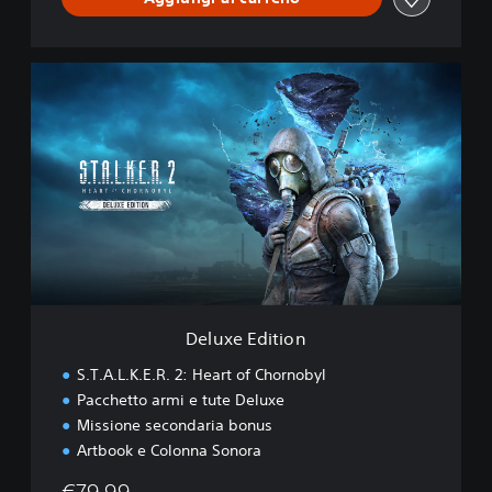
D
e
l
u
x
e
E
d
i
t
i
o
n
Deluxe Edition
S.T.A.L.K.E.R. 2: Heart of Chornobyl
Pacchetto armi e tute Deluxe
Missione secondaria bonus
Artbook e Colonna Sonora
€79,99