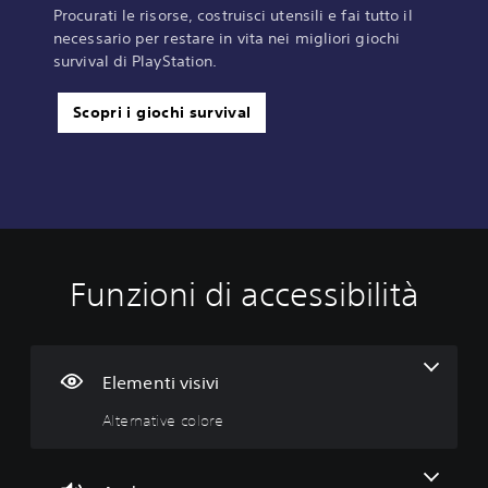
Procurati le risorse, costruisci utensili e fai tutto il
necessario per restare in vita nei migliori giochi
survival di PlayStation.
Scopri i giochi survival
Funzioni di accessibilità
A
A
S
l
u
e
t
d
n
e
i
s
r
o
i
Elementi visivi
n
m
b
Alternative colore
a
o
i
t
n
l
i
o
i
v
t