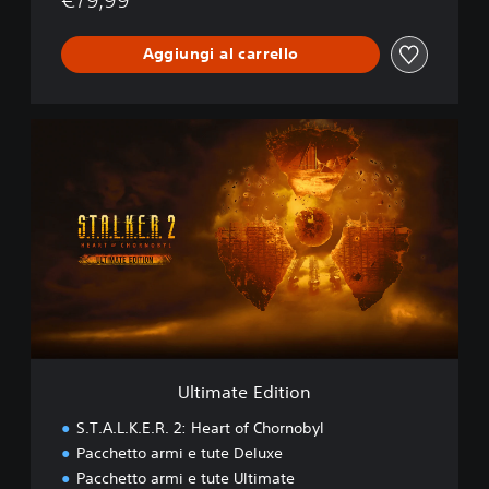
Aggiungi al carrello
U
l
t
i
m
a
t
e
E
d
i
t
i
Ultimate Edition
o
n
S.T.A.L.K.E.R. 2: Heart of Chornobyl
Pacchetto armi e tute Deluxe
Pacchetto armi e tute Ultimate