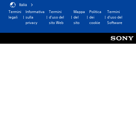
u
Italia
t
Termini
Informativa
Termini
Mappa
Politica
Termini
i
legali
sulla
d'uso del
del
dei
d'uso del
i
privacy
sito Web
sito
cookie
Software
t
a
s
t
i
.
G
i
o
c
a
b
i
l
e
s
e
n