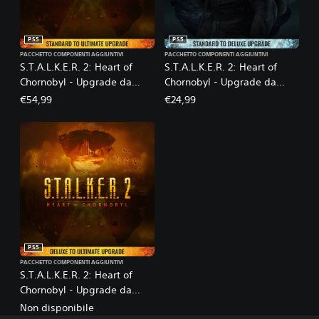
PS5
PS5
PACCHETTO COMPONENTI AGGIUNTIVI
PACCHETTO COMPONENTI AGGIUNTIVI
S.T.A.L.K.E.R. 2: Heart of
S.T.A.L.K.E.R. 2: Heart of
Chornobyl - Upgrade da
Chornobyl - Upgrade da
Standard Edition a Ultimate
Standard Edition a Deluxe
€54,99
€24,99
Edition
Edition
PS5
PACCHETTO COMPONENTI AGGIUNTIVI
S.T.A.L.K.E.R. 2: Heart of
Chornobyl - Upgrade da
Deluxe Edition a Ultimate
Non disponibile