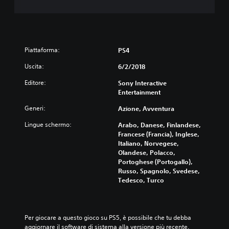
Piattaforma:
PS4
Uscita:
6/2/2018
Editore:
Sony Interactive
Entertainment
Generi:
Azione, Avventura
Lingue schermo:
Arabo, Danese, Finlandese,
Francese (Francia), Inglese,
Italiano, Norvegese,
Olandese, Polacco,
Portoghese (Portogallo),
Russo, Spagnolo, Svedese,
Tedesco, Turco
Per giocare a questo gioco su PS5, è possibile che tu debba 
aggiornare il software di sistema alla versione più recente. 