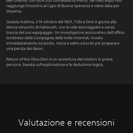
dell'Oriente, con oltre 200 tonnellate di merce. Sei mesi dopo non
raggiunge l'incontro al Capo di Buona Speranza e viene data per
dispersa.
Questa mattina, il 14 ottobre del 1807, l'Obra Dinn è giunta alla
deriva nel porto di Falmouth, con le vele danneggiate e senza
traccia del suo equipaggio. Un investigatore assicurativo dell'ufficio
londinese della Compagnia delle Indie Orientali, inviato
immediatamente sul posto, riesce a salire a bordo per preparare
una perizia dei danni.
Return of the Obra Dinn è un avventura del mistero in prima
persona, basata sull'esplorazione e la deduzione logica.
Valutazione e recensioni