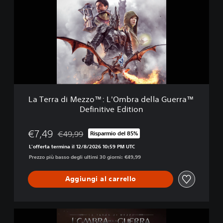
b
e
r
r
a
r
d
a
e
d
l
i
l
M
a
e
G
z
u
z
e
La Terra di Mezzo™: L'Ombra della Guerra™
o
r
Definitive Edition
™
r
:
a
L
€7,49
€49,99
Risparmio del 85%
™
Scontato dal prezzo originale di €49,99
'
L'offerta termina il 12/8/2026 10:59 PM UTC
O
Prezzo più basso degli ultimi 30 giorni: €49,99
m
b
r
Aggiungi al carrello
a
d
e
L
l
a