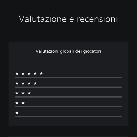
l
o
l
n
a
Valutazione e recensioni
G
u
e
r
r
a
Valutazioni globali dei giocatori
™
★★★★★
★★★★
★★★
★★
★