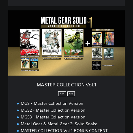
M
A
S
T
E
R
C
O
L
L
E
C
T
MASTER COLLECTION Vol.1
I
O
PS4
PS5
N
MGS - Master Collection Version
V
o
MGS2 - Master Collection Version
l
MGS3 - Master Collection Version
.
Metal Gear & Metal Gear 2: Solid Snake
1
MASTER COLLECTION Vol.1 BONUS CONTENT