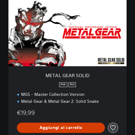
M
E
T
A
L
G
E
A
R
S
O
L
I
METAL GEAR SOLID
D
PS4
PS5
MGS - Master Collection Version
Metal Gear & Metal Gear 2: Solid Snake
€19,99
Aggiungi al carrello