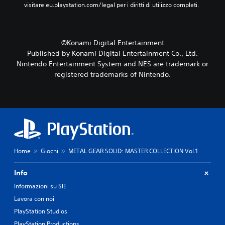
v
visitare eu.playstation.com/legal per i diritti di utilizzo completi.
e
r
u
t
©Konami Digital Entertainment
i
Published by Konami Digital Entertainment Co., Ltd.
l
Nintendo Entertainment System and NES are trademark or
i
registered trademarks of Nintendo.
z
z
a
r
e
i
c
o
n
Home
Giochi
METAL GEAR SOLID: MASTER COLLECTION Vol.1
t
r
Info
o
l
Informazioni su SIE
l
Lavora con noi
i
PlayStation Studios
t
o
PlayStation Productions