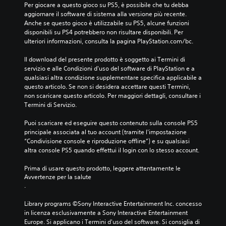
i
v
Per giocare a questo gioco su PS5, è possibile che tu debba 
o
aggiornare il software di sistema alla versione più recente. 
t
.
Anche se questo gioco è utilizzabile su PS5, alcune funzioni 
o
disponibili su PS4 potrebbero non risultare disponibili. Per 
u
ulteriori informazioni, consulta la pagina PlayStation.com/bc.
c
h
Il download del presente prodotto è soggetto ai Termini di 
P
servizio e alle Condizioni d'uso del software di PlayStation e a 
u
qualsiasi altra condizione supplementare specifica applicabile a 
o
questo articolo. Se non si desidera accettare questi Termini, 
i
non scaricare questo articolo. Per maggiori dettagli, consultare i 
g
Termini di Servizio.
i
o
Puoi scaricare ed eseguire questo contenuto sulla console PS5 
c
principale associata al tuo account (tramite l'impostazione 
a
“Condivisione console e riproduzione offline”) e su qualsiasi 
r
altra console PS5 quando effettui il login con lo stesso account.
e
s
Prima di usare questo prodotto, leggere attentamente le 
e
Avvertenze per la salute
n
.
z
a
Library programs ©Sony Interactive Entertainment Inc. concesso 
d
in licenza esclusivamente a Sony Interactive Entertainment 
o
Europe. Si applicano i Termini d'uso del software. Si consiglia di 