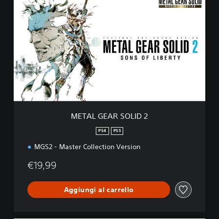
E
T
A
L
G
E
A
R
S
O
L
I
METAL GEAR SOLID 2
D
2
PS4
PS5
MGS2 - Master Collection Version
€19,99
Aggiungi al carrello