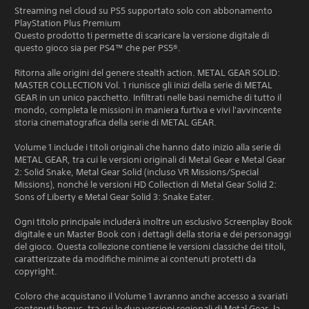
Streaming nel cloud su PS5 supportato solo con abbonamento
PlayStation Plus Premium
Questo prodotto ti permette di scaricare la versione digitale di
questo gioco sia per PS4™ che per PS5®.
Ritorna alle origini del genere stealth action. METAL GEAR SOLID:
MASTER COLLECTION Vol. 1 riunisce gli inizi della serie di METAL
GEAR in un unico pacchetto. Infiltrati nelle basi nemiche di tutto il
mondo, completa le missioni in maniera furtiva e vivi l'avvincente
storia cinematografica della serie di METAL GEAR.
Volume 1 include i titoli originali che hanno dato inizio alla serie di
METAL GEAR, tra cui le versioni originali di Metal Gear e Metal Gear
2: Solid Snake, Metal Gear Solid (incluso VR Missions/Special
Missions), nonché le versioni HD Collection di Metal Gear Solid 2:
Sons of Liberty e Metal Gear Solid 3: Snake Eater.
Ogni titolo principale includerà inoltre un esclusivo Screenplay Book
digitale e un Master Book con i dettagli della storia e dei personaggi
del gioco. Questa collezione contiene le versioni classiche dei titoli,
caratterizzate da modifiche minime ai contenuti protetti da
copyright.
Coloro che acquistano il Volume 1 avranno anche accesso a svariati
contenuti bonus, tra cui le due versioni regionali di Metal Gear, la