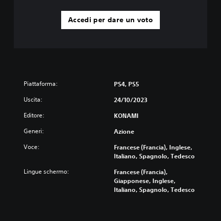
e
G
l
i
Accedi per dare un voto
l
o
o
c
p
a
r
e
b
i
i
m
l
p
Piattaforma:
PS4, PS5
e
o
s
Uscita:
24/10/2023
s
e
t
Editore:
KONAMI
n
a
z
t
Generi:
Azione
a
o
a
c
Voce:
Francese (Francia), Inglese,
l
o
Italiano, Spagnolo, Tedesco
t
n
Lingue schermo:
Francese (Francia),
e
t
Giapponese, Inglese,
r
r
Italiano, Spagnolo, Tedesco
n
o
a
l
t
l
i