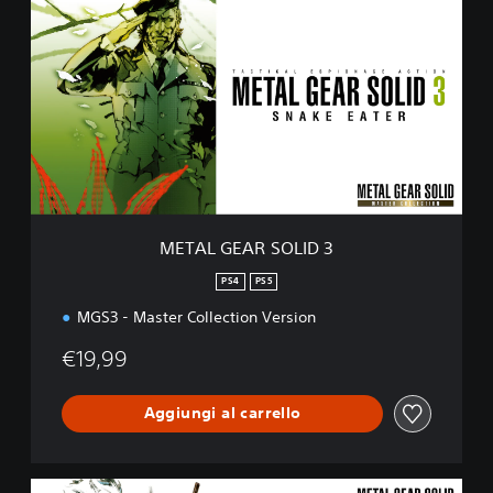
E
T
A
L
G
E
A
R
S
O
L
I
METAL GEAR SOLID 3
D
3
PS4
PS5
MGS3 - Master Collection Version
€19,99
Aggiungi al carrello
M