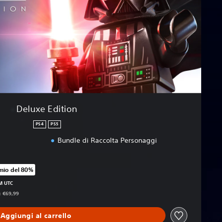
Deluxe Edition
PS4
PS5
Bundle di Raccolta Personaggi
mio del 80%
zzo originale di €69,99
PM UTC
: €69,99
Aggiungi al carrello