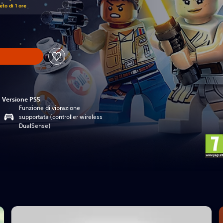
to di 1 ore
Versione PS5
Funzione di vibrazione
supportata (controller wireless
DualSense)