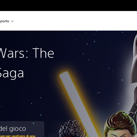
porto
Wars: The
Saga
del gioco
um per usufruire di una