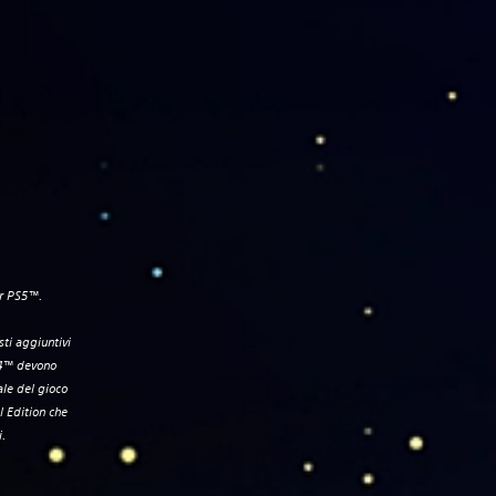
er PS5™.
ti aggiuntivi
PS4™ devono
ale del gioco
l Edition che
i.