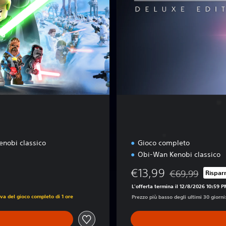
i
t
i
o
n
nobi classico
Gioco completo
Obi-Wan Kenobi classico
€13,99
€69,99
Rispar
Scontato dal pre
L'offerta termina il 12/8/2026 10:59 
va del gioco completo di 1 ore
Prezzo più basso degli ultimi 30 giorni