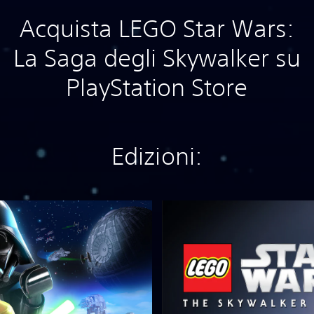
Acquista LEGO Star Wars:
La Saga degli Skywalker su
PlayStation Store
Edizioni:
D
e
l
u
x
e
E
d