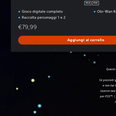
PS4
PS5
Gioco digitale completo
Obi-Wan Ke
Raccolta personaggi 1 e 2
€79,99
Aggiungi al carrello
Questo 
Se possiedi 
e non hai 
inserire tal
per PS5™. I 
n