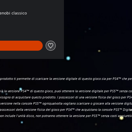
nobi classico
prodotto ti permette di scaricare la versione digitale di questo gioco sia per PS4™ che p
già la versione PS4™ di questo gioco, puoi ottenere la versione digitale per PS5™ senza cos
bisogno di acquistare questo prodotto. I possessori di una versione fisica del gioco per 
e versione nella console PS5™ ogniqualvolta vogliano scaricare o giocare alla versione digit
possessori della versione fisica del gioco per PS4™ che acquistano la console PS5™ Digita
on include l'unità disco, non potranno ottenere la versione per PS5™ senza costi aggiuntiv