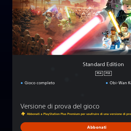
E
d
i
t
i
o
n
Standard Edition
PS4
PS5
Gioco completo
Obi-Wan Ke
Versione di prova del gioco
Abbonati a PlayStation Plus Premium per usufruire di una versione di pro
Abbonati