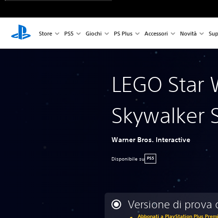
Store
PS5
Giochi
PS Plus
Accessori
Novità
Sup
LEGO Star 
Skywalker 
Warner Bros. Interactive
Disponibile su
PS5
Versione di prova 
Abbonati a PlayStation Plus Premi