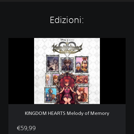
Edizioni:
K
I
N
G
D
O
M
H
E
A
R
T
S
KINGDOM HEARTS Melody of Memory
M
e
l
€59,99
o