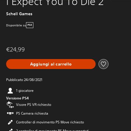
I Expect You To Die 2
Schell Games
Disponibile su
PS4
€24,99
Aggiungi al carrello
Pubblicato 24/08/2021
1 giocatore
Versione PS4
Visore PS VR richiesto
PS Camera richiesta
Controller di movimento PS Move richiesto
2 controller di movimento PS Move supportati