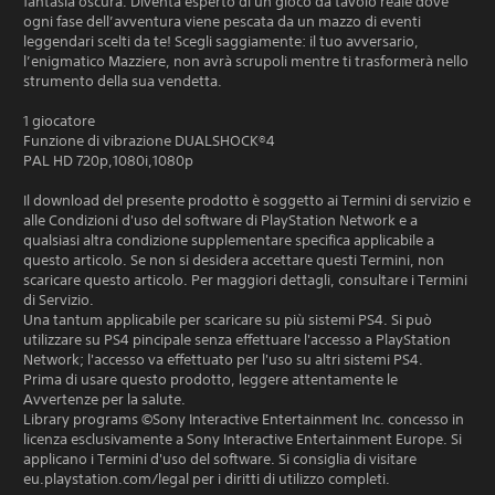
fantasia oscura. Diventa esperto di un gioco da tavolo reale dove
ogni fase dell’avventura viene pescata da un mazzo di eventi
leggendari scelti da te! Scegli saggiamente: il tuo avversario,
l’enigmatico Mazziere, non avrà scrupoli mentre ti trasformerà nello
strumento della sua vendetta.
1 giocatore
Funzione di vibrazione DUALSHOCK®4
PAL HD 720p,1080i,1080p
Il download del presente prodotto è soggetto ai Termini di servizio e
alle Condizioni d'uso del software di PlayStation Network e a
qualsiasi altra condizione supplementare specifica applicabile a
questo articolo. Se non si desidera accettare questi Termini, non
scaricare questo articolo. Per maggiori dettagli, consultare i Termini
di Servizio.
Una tantum applicabile per scaricare su più sistemi PS4. Si può
utilizzare su PS4 pincipale senza effettuare l'accesso a PlayStation
Network; l'accesso va effettuato per l'uso su altri sistemi PS4.
Prima di usare questo prodotto, leggere attentamente le
Avvertenze per la salute.
Library programs ©Sony Interactive Entertainment Inc. concesso in
licenza esclusivamente a Sony Interactive Entertainment Europe. Si
applicano i Termini d'uso del software. Si consiglia di visitare
eu.playstation.com/legal per i diritti di utilizzo completi.