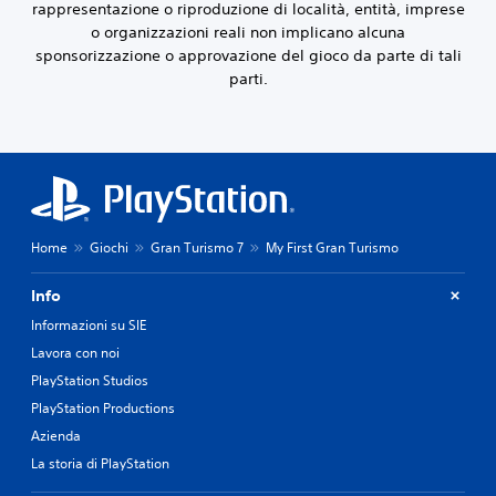
l
rappresentazione o riproduzione di località, entità, imprese
i
e
o organizzazioni reali non implicano alcuna
d
s
sponsorizzazione o approvazione del gioco da parte di tali
i
e
g
parti.
n
i
z
o
c
a
o
c
i
o
n
n
q
t
u
Home
Giochi
Gran Turismo 7
My First Gran Turismo
r
a
o
l
l
Info
s
l
i
Informazioni su SIE
a
i
Lavora con noi
s
t
i
PlayStation Studios
o
m
u
PlayStation Productions
o
c
Azienda
m
h
e
La storia di PlayStation
P
n