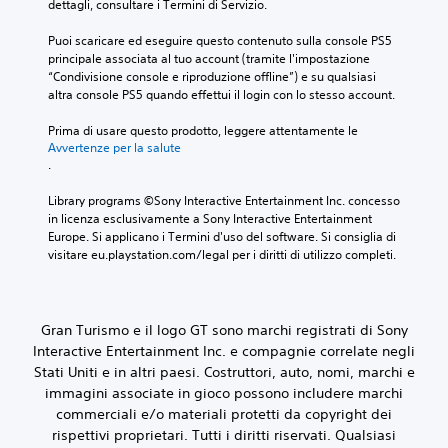
.
a
dettagli, consultare i Termini di Servizio.
l
n
l
Puoi scaricare ed eseguire questo contenuto sulla console PS5 
d
i
principale associata al tuo account (tramite l'impostazione 
i
d
“Condivisione console e riproduzione offline”) e su qualsiasi 
i
P
altra console PS5 quando effettui il login con lo stesso account.
m
u
o
o
Prima di usare questo prodotto, leggere attentamente le 
v
i
Avvertenze per la salute
i
r
.
m
i
e
v
Library programs ©Sony Interactive Entertainment Inc. concesso 
n
e
in licenza esclusivamente a Sony Interactive Entertainment 
t
d
Europe. Si applicano i Termini d'uso del software. Si consiglia di 
o
e
visitare eu.playstation.com/legal per i diritti di utilizzo completi.
.
r
e
i
G
c
Gran Turismo e il logo GT sono marchi registrati di Sony
i
o
Interactive Entertainment Inc. e compagnie correlate negli
o
n
Stati Uniti e in altri paesi. Costruttori, auto, nomi, marchi e
c
t
r
immagini associate in gioco possono includere marchi
a
o
b
commerciali e/o materiali protetti da copyright dei
l
i
rispettivi proprietari. Tutti i diritti riservati. Qualsiasi
l