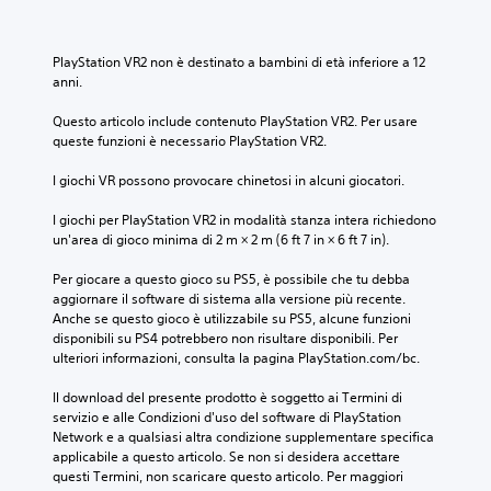
n
i
i
z
r
l
a
e
g
PlayStation VR2 non è destinato a bambini di età inferiore a 12 
d
i
i
anni.
o
s
o
v
u
c
Questo articolo include contenuto PlayStation VR2. Per usare 
e
o
o
queste funzioni è necessario PlayStation VR2.
r
n
.
u
i
I giochi VR possono provocare chinetosi in alcuni giocatori.
t
t
P
i
u
I giochi per PlayStation VR2 in modalità stanza intera richiedono 
r
l
t
un'area di gioco minima di 2 m × 2 m (6 ft 7 in × 6 ft 7 in).
i
o
t
z
m
'
Per giocare a questo gioco su PS5, è possibile che tu debba 
z
i
e
aggiornare il software di sistema alla versione più recente. 
a
n
m
Anche se questo gioco è utilizzabile su PS5, alcune funzioni 
r
t
disponibili su PS4 potrebbero non risultare disponibili. Per 
o
e
o
ulteriori informazioni, consulta la pagina PlayStation.com/bc.
r
i
r
i
c
n
Il download del presente prodotto è soggetto ai Termini di 
a
o
o
servizio e alle Condizioni d'uso del software di PlayStation 
c
n
a
Network e a qualsiasi altra condizione supplementare specifica 
t
o
t
applicabile a questo articolo. Se non si desidera accettare 
r
m
e
questi Termini, non scaricare questo articolo. Per maggiori 
o