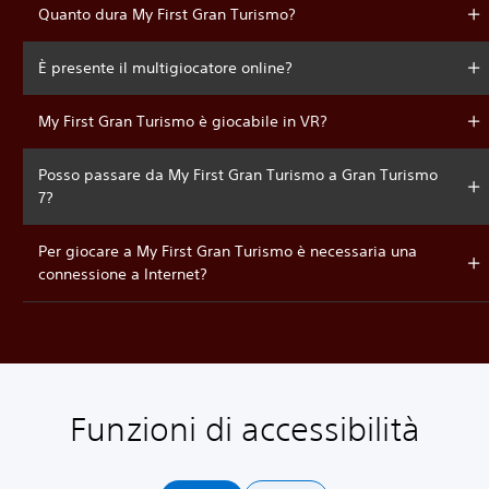
Quanto dura My First Gran Turismo?
È presente il multigiocatore online?
My First Gran Turismo è giocabile in VR?
Posso passare da My First Gran Turismo a Gran Turismo
7?
Per giocare a My First Gran Turismo è necessaria una
connessione a Internet?
Funzioni di accessibilità
C
G
R
D
o
i
i
i
n
o
m
f