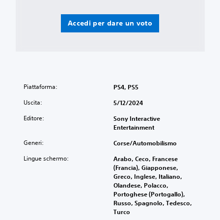
d
m
i
i
o
s
m
Accedi per dare un voto
d
t
o
o
e
v
c
n
i
h
z
m
e
a
t
p
e
i
e
n
s
r
Piattaforma:
PS4, PS5
t
e
a
o
Uscita:
5/12/2024
m
i
P
b
u
Editore:
Sony Interactive
u
r
t
Entertainment
o
e
a
i
r
r
Generi:
Corse/Automobilismo
g
à
t
i
d
i
Lingue schermo:
Arabo, Ceco, Francese
o
i
d
(Francia), Giapponese,
c
p
u
Greco, Inglese, Italiano,
a
e
r
Olandese, Polacco,
r
r
a
Portoghese (Portogallo),
e
c
n
Russo, Spagnolo, Tedesco,
s
e
t
Turco
e
p
e