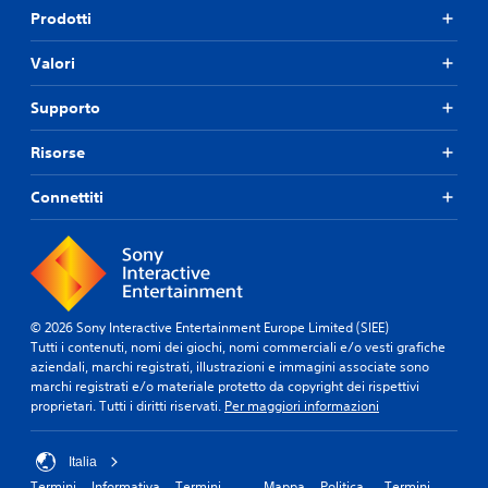
u
t
Prodotti
o
o
i
.
g
Valori
i
M
o
Supporto
o
c
d
a
Risorse
a
r
e
l
s
Connettiti
i
e
t
n
à
z
e
a
s
d
e
o
© 2026 Sony Interactive Entertainment Europe Limited (SIEE)
r
v
Tutti i contenuti, nomi dei giochi, nomi commerciali e/o vesti grafiche
c
e
aziendali, marchi registrati, illustrazioni e immagini associate sono
r
i
marchi registrati e/o materiale protetto da copyright dei rispettivi
u
t
proprietari. Tutti i diritti riservati.
Per maggiori informazioni
t
a
i
z
l
i
Italia
i
o
Termini
Informativa
Termini
Mappa
Politica
Termini