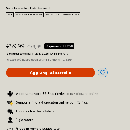
Sony Interactive Entertainment
PS5
EDIZIONE STANDARD
OTTIMIZZATO PER PS5 PRO
€59,99
€79,99
Risparmio del 25%
Scontato dal prezzo originale di €79,99
L'offerta termina il 12/8/2026 10:59 PM UTC
Prezzo più basso degli ultimi 30 giorni: €79,99
Aggiungi al carrello
Abbonamento a PS Plus richiesto per giocare online
Supporta fino a 4 giocatori online con PS Plus
Gioco online facoltativo
1 giocatore
Gioco in remoto supportato