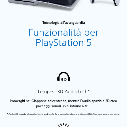
Tecnologia all'avanguardia
Funzionalità per
PlayStation 5
Tempest 3D AudioTech*
Immergiti nel Giappone seicentesco, mentre l'audio spaziale 3D crea
paesaggi sonori unici intorno a te.
‎* Audio 3D tramite altoparlanti integrati nella TV o auricolari stereo analogici/USB. Configurazione richiesta.