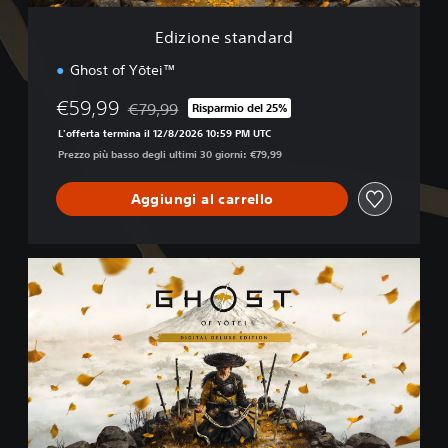
n
d
Edizione standard
a
r
Ghost of Yōtei™
d
€59,99
€79,99
Risparmio del 25%
Scontato dal prezzo originale di €79,99
L'offerta termina il 12/8/2026 10:59 PM UTC
Prezzo più basso degli ultimi 30 giorni: €79,99
Aggiungi al carrello
D
i
g
i
t
a
l
D
e
l