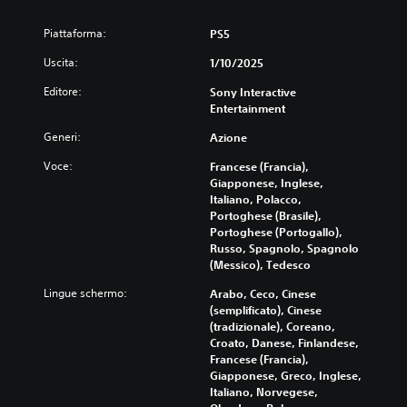
i
b
r
p
u
n
i
e
r
e
Piattaforma:
c
PS5
v
r
a
g
l
i
Uscita:
c
n
1/10/2025
u
o
s
e
t
d
l
Editore:
i
Sony Interactive
p
e
e
a
v
Entertainment
i
i
s
b
i
r
l
o
Generi:
Azione
i
.
e
g
t
l
i
i
t
Voce:
Francese (Francia),
e
s
o
o
Giapponese, Inglese,
u
c
(
t
Italiano, Polacco,
o
o
b
i
Portoghese (Brasile),
n
.
t
a
Portoghese (Portogallo),
i
o
Russo, Spagnolo, Spagnolo
s
t
l
(Messico), Tedesco
e
E
u
i
)
v
t
Lingue schermo:
Arabo, Ceco, Cinese
s
e
t
S
(semplificato), Cinese
o
n
'
o
(tradizionale), Coreano,
l
i
n
t
Croato, Danese, Finlandese,
o
n
o
Francese (Francia),
i
p
t
d
Giapponese, Greco, Inglese,
e
a
o
i
Italiano, Norvegese,
r
t
r
s