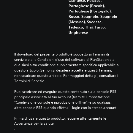
Olandese, Polacco,
l
e
n
p
Portoghese (Brasile),
a
m
o
o
Portoghese (Portogallo),
s
p
a
n
Russo, Spagnolo, Spagnolo
t
o
t
i
(Messico), Svedese,
o
l
e
b
Tedesco, Thai, Turco,
r
.
i
i
Ungherese
i
l
m
a
i
e
i
o
i
t
p
Il download del presente prodotto è soggetto ai Termini di 
p
a
z
servizio e alle Condizioni d'uso del software di PlayStation e a 
e
t
i
qualsiasi altra condizione supplementare specifica applicabile a 
r
o
o
questo articolo. Se non si desidera accettare questi Termini, 
s
s
n
non scaricare questo articolo. Per maggiori dettagli, consultare i 
o
e
i
Termini di Servizio.
n
p
m
a
e
p
Puoi scaricare ed eseguire questo contenuto sulla console PS5 
g
r
principale associata al tuo account (tramite l'impostazione 
g
l
i
“Condivisione console e riproduzione offline”) e su qualsiasi 
i
i
n
altra console PS5 quando effettui il login con lo stesso account.
p
f
v
r
i
e
Prima di usare questo prodotto, leggere attentamente le 
i
c
r
Avvertenze per la salute
n
a
t
.
c