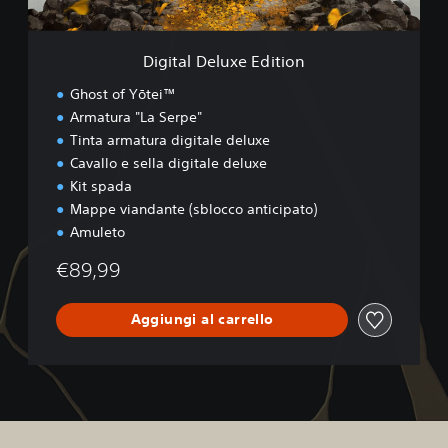
u
x
e
Digital Deluxe Edition
E
d
Ghost of Yōtei™
i
Armatura "La Serpe"
t
Tinta armatura digitale deluxe
i
o
Cavallo e sella digitale deluxe
n
Kit spada
Mappe viandante (sblocco anticipato)
Amuleto
€89,99
Aggiungi al carrello