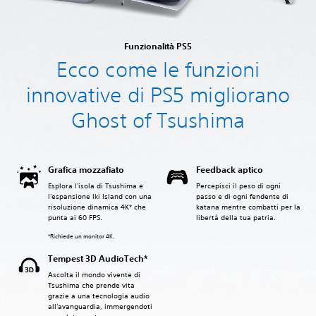
Funzionalità PS5
Ecco come le funzioni
innovative di PS5 migliorano
Ghost of Tsushima
Grafica mozzafiato
Feedback aptico
Esplora l'isola di Tsushima e
Percepisci il peso di ogni
l'espansione Iki Island con una
passo e di ogni fendente di
risoluzione dinamica 4K* che
katana mentre combatti per la
punta ai 60 FPS.
libertà della tua patria.
‎*Richiede un monitor 4K.
Tempest 3D AudioTech*
Ascolta il mondo vivente di
Tsushima che prende vita
grazie a una tecnologia audio
all'avanguardia, immergendoti