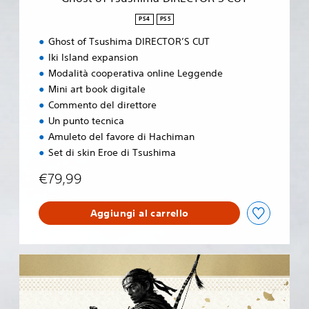
m
n
a
P
PS4
PS5
D
l
Ghost of Tsushima DIRECTOR’S CUT
I
u
R
s
Iki Island expansion
E
)
Modalità cooperativa online Leggende
C
Mini art book digitale
T
Commento del direttore
O
R
Un punto tecnica
’
Amuleto del favore di Hachiman
S
Set di skin Eroe di Tsushima
C
U
€79,99
T
Aggiungi al carrello
G
h
o
s