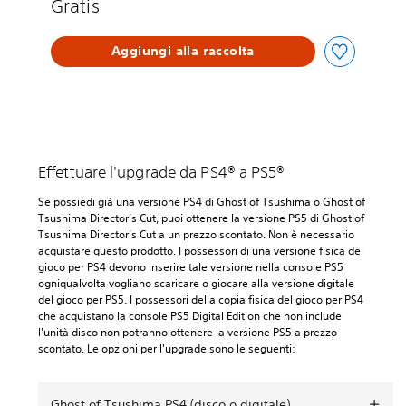
Gratis
h
o
s
Aggiungi alla raccolta
t
o
f
T
s
u
s
Effettuare l'upgrade da PS4® a PS5®
h
i
Se possiedi già una versione PS4 di Ghost of Tsushima o Ghost of
m
Tsushima Director’s Cut, puoi ottenere la versione PS5 di Ghost of
a
Tsushima Director’s Cut a un prezzo scontato. Non è necessario
acquistare questo prodotto. I possessori di una versione fisica del
gioco per PS4 devono inserire tale versione nella console PS5
ogniqualvolta vogliano scaricare o giocare alla versione digitale
del gioco per PS5. I possessori della copia fisica del gioco per PS4
che acquistano la console PS5 Digital Edition che non include
l'unità disco non potranno ottenere la versione PS5 a prezzo
scontato.‎ Le opzioni per l'upgrade sono le seguenti:
Ghost of Tsushima PS4 (disco o digitale)