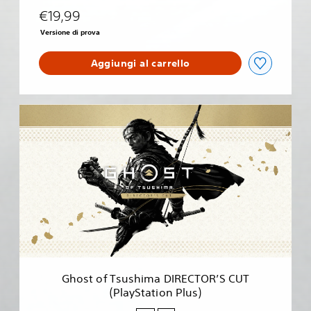
e
€19,99
g
e
Versione di prova
n
d
Aggiungi al carrello
s
G
h
o
s
t
o
f
T
s
u
s
h
i
Ghost of Tsushima DIRECTOR’S CUT
m
(PlayStation Plus)
a
D