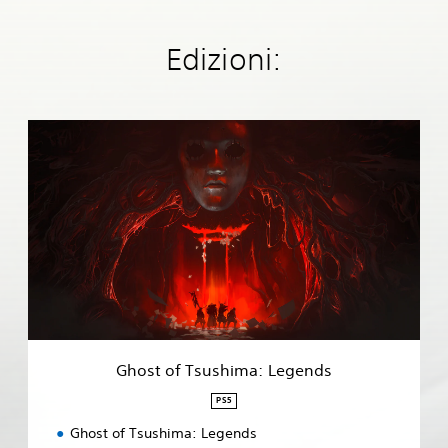
Edizioni:
G
h
o
s
t
o
f
T
s
u
s
h
i
Ghost of Tsushima: Legends
m
a
PS5
:
Ghost of Tsushima: Legends
L