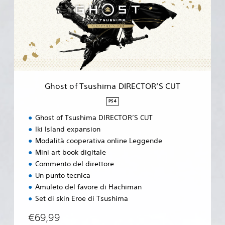
t
o
f
T
s
u
s
h
i
Ghost of Tsushima DIRECTOR’S CUT
m
a
PS4
D
Ghost of Tsushima DIRECTOR’S CUT
I
R
Iki Island expansion
E
Modalità cooperativa online Leggende
C
Mini art book digitale
T
Commento del direttore
O
R
Un punto tecnica
’
Amuleto del favore di Hachiman
S
Set di skin Eroe di Tsushima
C
U
€69,99
T