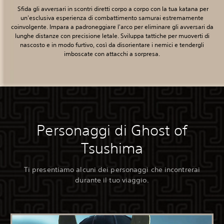
‎ Sfida gli avversari in scontri diretti corpo a corpo con la tua katana per
un'esclusiva esperienza di combattimento samurai estremamente
coinvolgente. Impara a padroneggiare l'arco per eliminare gli avversari da
lunghe distanze con precisione letale. Sviluppa tattiche per muoverti di
nascosto e in modo furtivo, così da disorientare i nemici e tendergli
imboscate con attacchi a sorpresa.
Personaggi di Ghost of
Tsushima
Ti presentiamo alcuni dei personaggi che incontrerai
durante il tuo viaggio.