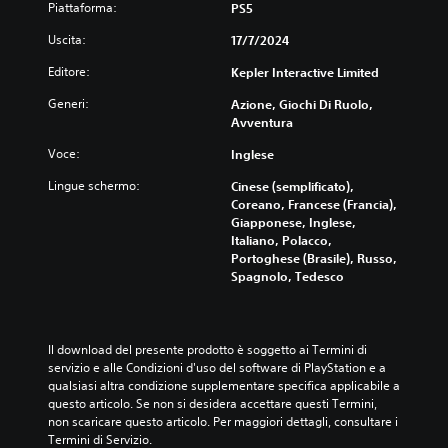
Piattaforma:
n
PS5
t
Uscita:
17/7/2024
e
r
Editore:
Kepler Interactive Limited
m
e
Generi:
Azione, Giochi Di Ruolo,
z
Avventura
z
i
Voce:
Inglese
(
Lingue schermo:
Cinese (semplificato),
s
Coreano, Francese (Francia),
o
Giapponese, Inglese,
l
Italiano, Polacco,
o
Portoghese (Brasile), Russo,
g
Spagnolo, Tedesco
i
o
c
o
Il download del presente prodotto è soggetto ai Termini di 
o
servizio e alle Condizioni d'uso del software di PlayStation e a 
f
qualsiasi altra condizione supplementare specifica applicabile a 
f
questo articolo. Se non si desidera accettare questi Termini, 
l
non scaricare questo articolo. Per maggiori dettagli, consultare i 
i
Termini di Servizio.
n