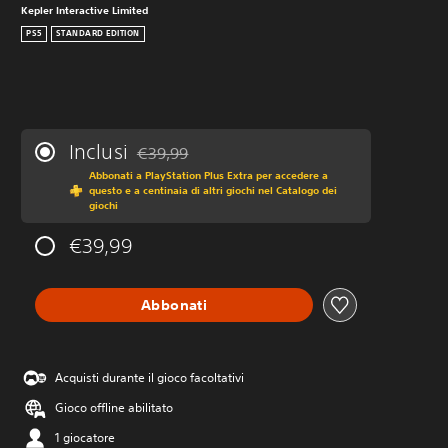
Kepler Interactive Limited
PS5
STANDARD EDITION
Inclusi
€39,99
Scontato dal prezzo originale di €39,99
Abbonati a PlayStation Plus Extra per accedere a
questo e a centinaia di altri giochi nel Catalogo dei
giochi
€39,99
Abbonati
Acquisti durante il gioco facoltativi
Gioco offline abilitato
1 giocatore