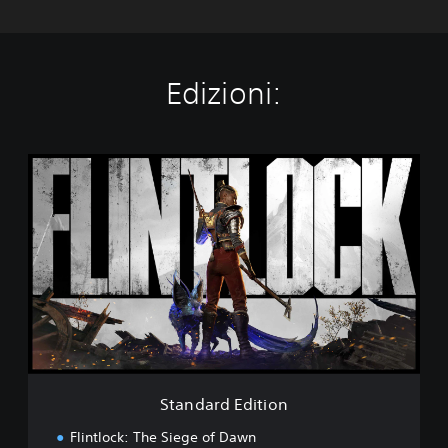
Edizioni:
S
t
a
n
d
a
r
d
E
d
i
t
i
Standard Edition
o
n
Flintlock: The Siege of Dawn