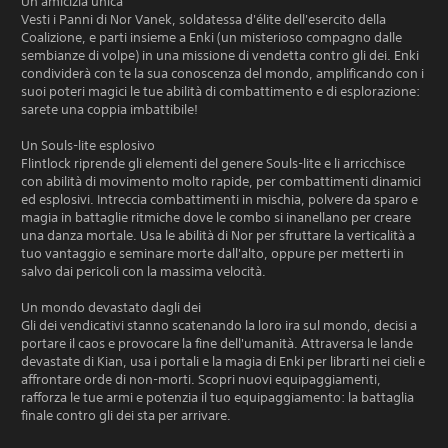
Un'amicizia unica
Vesti i Panni di Nor Vanek, soldatessa d'élite dell'esercito della
Coalizione, e parti insieme a Enki (un misterioso compagno dalle
sembianze di volpe) in una missione di vendetta contro gli dei. Enki
condividerà con te la sua conoscenza del mondo, amplificando con i
suoi poteri magici le tue abilità di combattimento e di esplorazione:
sarete una coppia imbattibile!
Un Souls-lite esplosivo
Flintlock riprende gli elementi del genere Souls-lite e li arricchisce
con abilità di movimento molto rapide, per combattimenti dinamici
ed esplosivi. Intreccia combattimenti in mischia, polvere da sparo e
magia in battaglie ritmiche dove le combo si inanellano per creare
una danza mortale. Usa le abilità di Nor per sfruttare la verticalità a
tuo vantaggio e seminare morte dall'alto, oppure per metterti in
salvo dai pericoli con la massima velocità.
Un mondo devastato dagli dei
Gli dei vendicativi stanno scatenando la loro ira sul mondo, decisi a
portare il caos e provocare la fine dell'umanità. Attraversa le lande
devastate di Kian, usa i portali e la magia di Enki per librarti nei cieli e
affrontare orde di non-morti. Scopri nuovi equipaggiamenti,
rafforza le tue armi e potenzia il tuo equipaggiamento: la battaglia
finale contro gli dei sta per arrivare.