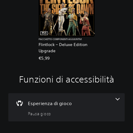
PS5
PACCHETTO COMPONENTI AGGIUNTIVI
Flintlock – Deluxe Edition
Upgrade
€5,99
Funzioni di accessibilità
P
a
u
s
a
Esperienza di gioco
g
Pausa gioco
i
o
c
o