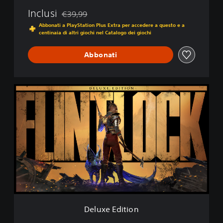
Inclusi
€39,99
Scontato dal prezzo originale di €39,99
Abbonati a PlayStation Plus Extra per accedere a questo e a
centinaia di altri giochi nel Catalogo dei giochi
Abbonati
D
e
l
u
x
e
E
d
i
t
i
o
n
Deluxe Edition