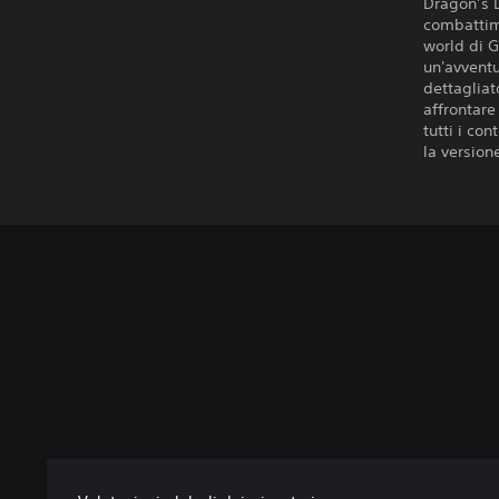
Dragon’s D
combattime
world di G
un'avventu
dettagliat
affrontare
tutti i co
la version