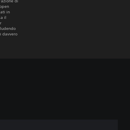
'azione di
 open
ati in
a il
r
ncludendo
è davvero