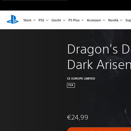
Store
PS5
Giochi
PS Plus
Accessori
Novità
Sup
Dragon's 
Dark Arise
CE EUROPE LIMITED
PS4
€24,99