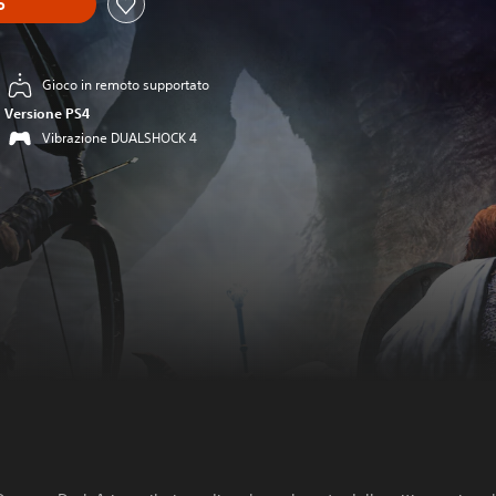
o
Gioco in remoto supportato
Versione PS4
Vibrazione DUALSHOCK 4