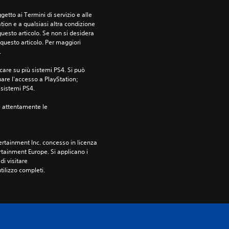
etto ai Termini di servizio e alle 
tion e a qualsiasi altra condizione 
esto articolo. Se non si desidera 
questo articolo. Per maggiori 
.
care su più sistemi PS4. Si può 
are l'accesso a PlayStation; 
i sistemi PS4.
e attentamente le 
rtainment Inc. concesso in licenza 
tainment Europe. Si applicano i 
i visitare 
utilizzo completi.