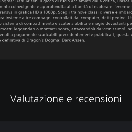
ogma: Dark Arisen, il gioco di ruolo acclamato dalla critica, unisce l
nto coinvolgente e approfondita alla libertà di esplorare l'enorme
ransys in grafica HD a 1080p. Scegli tra nove classi diverse e imbarc
ra insieme a tre compagni controllati dal computer, detti pedine. Us
o sistema di combattimento e scatena abilità e magie devastanti pe
 mostri leggendari o montarci sopra, attaccandoli da vicinissimo! I
ntenuti a pagamento scaricabili precedentemente pubblicati, questa 
e definitiva di Dragon’s Dogma: Dark Arisen.
Valutazione e recensioni