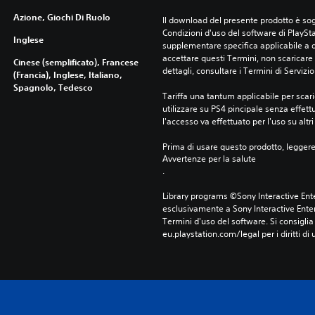
Azione, Giochi Di Ruolo
Il download del presente prodotto è sogg
Condizioni d'uso del software di PlaySta
Inglese
supplementare specifica applicabile a qu
accettare questi Termini, non scaricare 
Cinese (semplificato), Francese
dettagli, consultare i Termini di Servizio
(Francia), Inglese, Italiano,
Spagnolo, Tedesco
Tariffa una tantum applicabile per scari
utilizzare su PS4 pincipale senza effettu
l'accesso va effettuato per l'uso su altr
Prima di usare questo prodotto, legger
Avvertenze per la salute
.
Library programs ©Sony Interactive Ente
esclusivamente a Sony Interactive Enter
Termini d'uso del software. Si consiglia d
eu.playstation.com/legal per i diritti di 