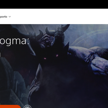
porto
Dogma: 
n