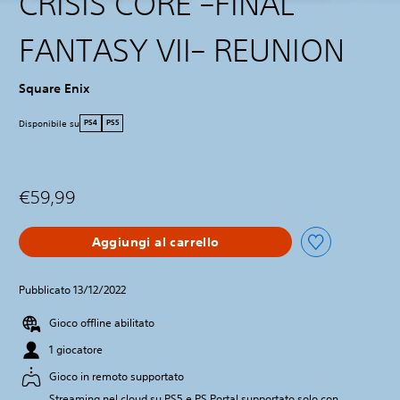
CRISIS CORE –FINAL
FANTASY VII– REUNION
Square Enix
Disponibile su
PS4
PS5
€59,99
Aggiungi al carrello
Pubblicato 13/12/2022
Gioco offline abilitato
1 giocatore
Gioco in remoto supportato
Streaming nel cloud su PS5 e PS Portal supportato solo con