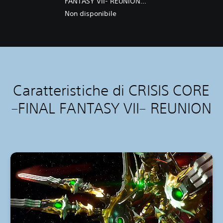
FANTASY VII- REUNION
DIGITAL DELUXE UPGRADE
Non disponibile
Caratteristiche di CRISIS CORE
–FINAL FANTASY VII– REUNION