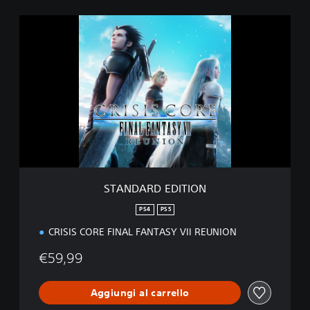
S
T
A
N
D
A
R
D
E
D
I
T
I
STANDARD EDITION
O
N
PS4
PS5
CRISIS CORE FINAL FANTASY VII REUNION
€59,99
Aggiungi al carrello