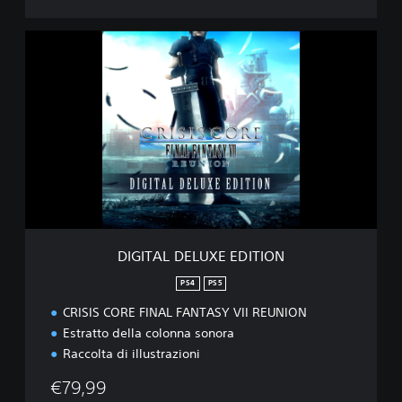
D
I
G
I
T
A
L
D
E
L
U
X
E
DIGITAL DELUXE EDITION
E
D
PS4
PS5
I
CRISIS CORE FINAL FANTASY VII REUNION
T
I
Estratto della colonna sonora
O
Raccolta di illustrazioni
N
€79,99