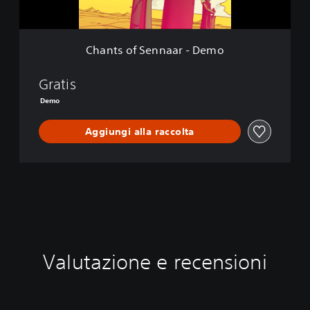
e
n
n
a
Chants of Sennaar - Demo
a
r
-
Gratis
D
Demo
e
m
Aggiungi alla raccolta
o
Valutazione e recensioni