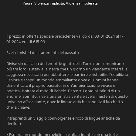
Paura, Violenza implicita, Violenza moderata
Il prezzo in offerta speciale precedente valido dal 03-01-2024 al 17-
01-2024 era di €15.99.
Svela i misteri dei frammenti del passato
Divise sin dall'alba dei tempi, le genti della Torre non comunicano
più tra loro. Tuttavia, si narra che un giorno un viandante otterrà la
saggezza necessaria per abbattere le barriere e ristabilire l'equilibrio.
Esplora e scopri un mondo ammaliante dove gli uomini hanno
dimenticato il proprio passato, in un'ambientazione vivace e
poetica, ispirata al mito di Babele. Percorri i gradini infiniti di un
enorme labirinto, rivela una sinistra verità e svela i misteri di questo
universo affascinante, dove le lingue antiche sono sia il lucchetto
che la chiave.
Intraprendi un viaggio coinvolgente e ricco di lingue antiche da
decifrare
• Esplora un mondo meraviglioso e affascinante con una forte