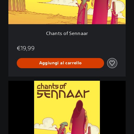
f
S
e
n
n
a
Chants of Sennaar
a
r
€19,99
Aggiungi al carrello
C
h
a
n
t
s
o
f
S