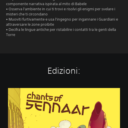
componente narrativa ispirata al mito di Babele
• Osserva l'ambiente in cui ti trovi e risolvi gli enigmi per svelare i
misteri che ti circondano
• Muoviti furtivamente e usa l'ingegno per ingannare i Guardiani e
attraversare le zone proibite
• Decifra le lingue antiche per ristabilire i contatti tra le genti della
Torre
Edizioni:
C
h
a
n
t
s
o