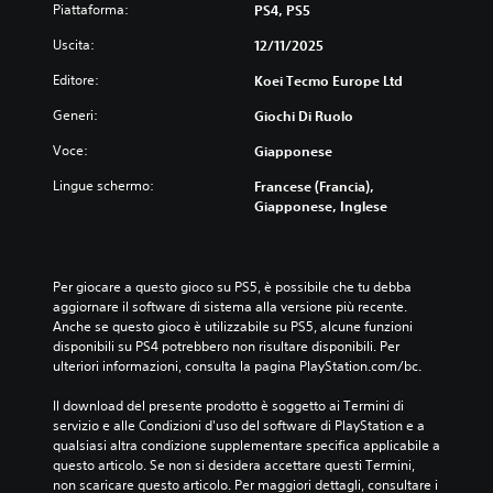
r
d
Piattaforma:
PS4, PS5
n
e
a
Uscita:
12/11/2025
d
t
e
i
Editore:
Koei Tecmo Europe Ltd
i
v
Generi:
Giochi Di Ruolo
t
o
.
a
Voce:
Giapponese
s
t
Lingue schermo:
Francese (Francia),
P
i
Giapponese, Inglese
r
P
o
u
m
o
e
Per giocare a questo gioco su PS5, è possibile che tu debba 
i
m
aggiornare il software di sistema alla versione più recente. 
g
o
Anche se questo gioco è utilizzabile su PS5, alcune funzioni 
i
r
disponibili su PS4 potrebbero non risultare disponibili. Per 
o
ulteriori informazioni, consulta la pagina PlayStation.com/bc.
i
c
a
a
Il download del presente prodotto è soggetto ai Termini di 
t
r
servizio e alle Condizioni d'uso del software di PlayStation e a 
e
u
qualsiasi altra condizione supplementare specifica applicabile a 
e
t
questo articolo. Se non si desidera accettare questi Termini, 
s
o
non scaricare questo articolo. Per maggiori dettagli, consultare i 
p