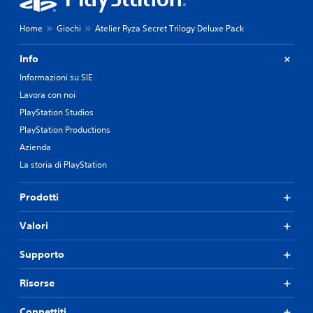
r
l
p
d
r
e
Home
Giochi
Atelier Ryza Secret Trilogy Deluxe Pack
e
l
m
l
Info
e
'
r
e
Informazioni su SIE
e
s
Lavora con noi
i
p
PlayStation Studios
t
e
a
r
PlayStation Productions
s
i
Azienda
t
e
i
La storia di PlayStation
n
r
z
a
a
Prodotti
p
d
i
i
Valori
d
g
a
i
m
o
Supporto
e
c
n
o
Risorse
t
i
e
n
Connettiti