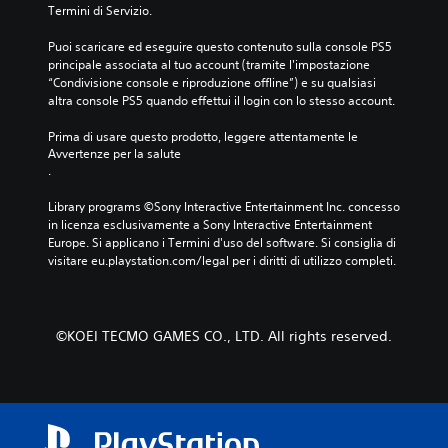
r
Termini di Servizio.
o
i
s
a
Puoi scaricare ed eseguire questo contenuto sulla console PS5 
t
principale associata al tuo account (tramite l'impostazione 
l
a
“Condivisione console e riproduzione offline”) e su qualsiasi 
r
P
altra console PS5 quando effettui il login con lo stesso account.
t
u
i
o
Prima di usare questo prodotto, leggere attentamente le 
t
i
Avvertenze per la salute
r
r
.
a
i
i
v
Library programs ©Sony Interactive Entertainment Inc. concesso 
m
e
in licenza esclusivamente a Sony Interactive Entertainment 
e
d
Europe. Si applicano i Termini d'uso del software. Si consiglia di 
n
e
visitare eu.playstation.com/legal per i diritti di utilizzo completi.
u
r
s
e
e
i
n
t
©KOEI TECMO GAMES CO., LTD. All rights reserved.
z
u
a
t
d
o
o
r
v
i
e
a