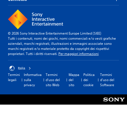
o
q
e
u
n
a
t
l
r
s
o
i
u
a
© 2026 Sony Interactive Entertainment Europe Limited (SIEE)
n
s
Tutti i contenuti, nomi dei giochi, nomi commerciali e/o vesti grafiche
t
i
aziendali, marchi registrati, illustrazioni e immagini associate sono
e
m
marchi registrati e/o materiale protetto da copyright dei rispettivi
m
o
proprietari. Tutti i diritti riservati.
Per maggiori informazioni
p
m
o
e
l
n
Italia
i
t
Termini
Informativa
Termini
Mappa
Politica
Termini
m
o
legali
sulla
d'uso del
del
dei
d'uso del
i
.
privacy
sito Web
sito
cookie
Software
t
e
P
.
a
u
G
s
i
a
o
g