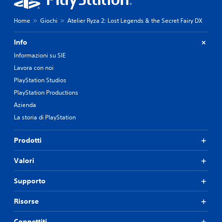
r
l
p
d
r
e
Home
Giochi
Atelier Ryza 2: Lost Legends & the Secret Fairy DX
e
l
m
l
Info
e
'
r
e
Informazioni su SIE
e
s
Lavora con noi
i
p
PlayStation Studios
t
e
a
r
PlayStation Productions
s
i
Azienda
t
e
i
La storia di PlayStation
n
r
z
a
a
Prodotti
p
d
i
i
Valori
d
g
a
i
m
o
Supporto
e
c
n
o
Risorse
t
i
e
n
Connettiti