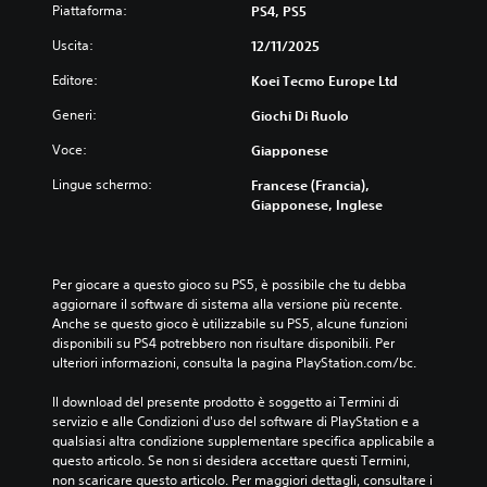
r
d
Piattaforma:
PS4, PS5
n
e
a
Uscita:
12/11/2025
d
t
e
i
Editore:
Koei Tecmo Europe Ltd
i
v
Generi:
Giochi Di Ruolo
t
o
.
a
Voce:
Giapponese
s
t
Lingue schermo:
Francese (Francia),
P
i
Giapponese, Inglese
r
P
o
u
m
o
e
Per giocare a questo gioco su PS5, è possibile che tu debba 
i
m
aggiornare il software di sistema alla versione più recente. 
g
o
Anche se questo gioco è utilizzabile su PS5, alcune funzioni 
i
r
disponibili su PS4 potrebbero non risultare disponibili. Per 
o
ulteriori informazioni, consulta la pagina PlayStation.com/bc.
i
c
a
a
Il download del presente prodotto è soggetto ai Termini di 
t
r
servizio e alle Condizioni d'uso del software di PlayStation e a 
e
u
qualsiasi altra condizione supplementare specifica applicabile a 
e
t
questo articolo. Se non si desidera accettare questi Termini, 
s
o
non scaricare questo articolo. Per maggiori dettagli, consultare i 
p