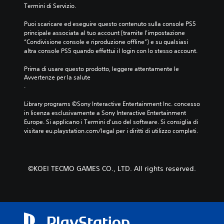
r
Termini di Servizio.
o
i
s
a
Puoi scaricare ed eseguire questo contenuto sulla console PS5 
t
principale associata al tuo account (tramite l'impostazione 
l
a
“Condivisione console e riproduzione offline”) e su qualsiasi 
r
P
altra console PS5 quando effettui il login con lo stesso account.
t
u
i
o
Prima di usare questo prodotto, leggere attentamente le 
t
i
Avvertenze per la salute
r
r
.
a
i
i
v
Library programs ©Sony Interactive Entertainment Inc. concesso 
m
e
in licenza esclusivamente a Sony Interactive Entertainment 
e
d
Europe. Si applicano i Termini d'uso del software. Si consiglia di 
n
e
visitare eu.playstation.com/legal per i diritti di utilizzo completi.
u
r
s
e
e
i
n
t
©KOEI TECMO GAMES CO., LTD. All rights reserved.
z
u
a
t
d
o
o
r
v
i
e
a