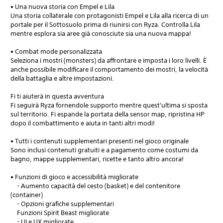
• Una nuova storia con Empel e Lila
Una storia collaterale con protagonisti Empel e Lila alla ricerca di un
portale per il Sottosuolo prima di riunirsi con Ryza. Controlla Lila
mentre esplora sia aree già conosciute sia una nuova mappa!
• Combat mode personalizzata
Seleziona i mostri (monsters) da affrontare e imposta i loro livelli. È
anche possibile modificare il comportamento dei mostri, la velocità
della battaglia e altre impostazioni.
Fi ti aiuterà in questa avventura
Fi seguirà Ryza fornendole supporto mentre quest'ultima si sposta
sul territorio. Fi espande la portata della sensor map, ripristina HP
dopo il combattimento e aiuta in tanti altri modi!
• Tutti i contenuti supplementari presenti nel gioco originale
Sono inclusi contenuti gratuiti e a pagamento come costumi da
bagno, mappe supplementari, ricette e tanto altro ancora!
• Funzioni di gioco e accessibilità migliorate
- Aumento capacità del cesto (basket) e del contenitore
(container)
- Opzioni grafiche supplementari
Funzioni Spirit Beast migliorate
- UI e UX migliorate