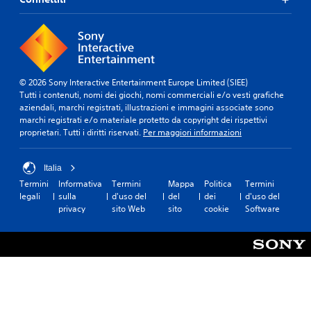
o
q
e
u
n
a
t
l
r
s
o
i
u
a
© 2026 Sony Interactive Entertainment Europe Limited (SIEE)
n
s
Tutti i contenuti, nomi dei giochi, nomi commerciali e/o vesti grafiche
t
i
aziendali, marchi registrati, illustrazioni e immagini associate sono
e
m
marchi registrati e/o materiale protetto da copyright dei rispettivi
m
o
proprietari. Tutti i diritti riservati.
Per maggiori informazioni
p
m
o
e
l
n
Italia
i
t
Termini
Informativa
Termini
Mappa
Politica
Termini
m
o
legali
sulla
d'uso del
del
dei
d'uso del
i
.
privacy
sito Web
sito
cookie
Software
t
e
P
.
a
u
G
s
i
a
o
g