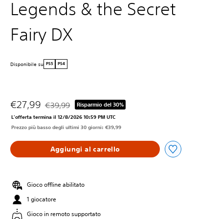
Legends & the Secret
Fairy DX
Disponibile su
PS5
PS4
€27,99
€39,99
Risparmio del 30%
Scontato dal prezzo originale di €39,99
L'offerta termina il 12/8/2026 10:59 PM UTC
Prezzo più basso degli ultimi 30 giorni: €39,99
Aggiungi al carrello
Gioco offline abilitato
1 giocatore
Gioco in remoto supportato