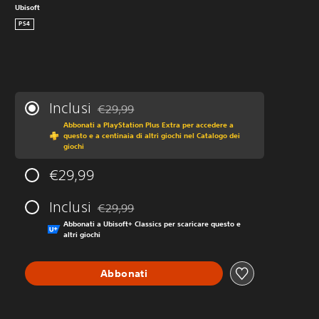
Ubisoft
PS4
Inclusi
€29,99
Scontato dal prezzo originale di €29,99
Abbonati a PlayStation Plus Extra per accedere a
questo e a centinaia di altri giochi nel Catalogo dei
giochi
€29,99
Inclusi
€29,99
Scontato dal prezzo originale di €29,99
Abbonati a Ubisoft+ Classics per scaricare questo e
altri giochi
Abbonati