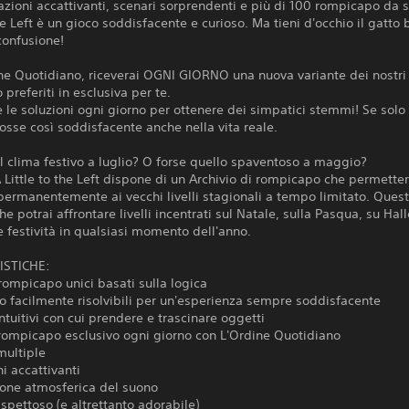
razioni accattivanti, scenari sorprendenti e più di 100 rompicapo da s
the Left è un gioco soddisfacente e curioso. Ma tieni d'occhio il gatto b
confusione!
ne Quotidiano, riceverai OGNI GIORNO una nuova variante dei nostri
preferiti in esclusiva per te.
e le soluzioni ogni giorno per ottenere dei simpatici stemmi! Se solo
fosse così soddisfacente anche nella vita reale.
l clima festivo a luglio? O forse quello spaventoso a maggio?
 Little to the Left dispone di un Archivio di rompicapo che permetter
ermanentemente ai vecchi livelli stagionali a tempo limitato. Ques
che potrai affrontare livelli incentrati sul Natale, sulla Pasqua, su Ha
e festività in qualsiasi momento dell'anno.
ISTICHE:
rompicapo unici basati sulla logica
 facilmente risolvibili per un'esperienza sempre soddisfacente
tuitivi con cui prendere e trascinare oggetti
rompicapo esclusivo ogni giorno con L'Ordine Quotidiano
multiple
ni accattivanti
ione atmosferica del suono
ispettoso (e altrettanto adorabile)