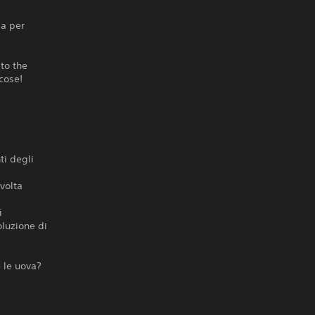
ia per
 to the
cose!
ti degli
 volta
i
oluzione di
 le uova?