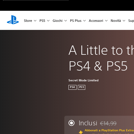
Store
PS5
Giochi
PS Plus
Accessori
Novità
Sup
A Little to t
PS4 & PS5
Secret Mode Limited
PS4
PS5
Inclusi
€14,99
Scontato dal prez
Abbonati a PlayStation Plus Extra