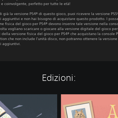
 e coinvolgente, perfetto per tutte le età!
i già la versione PS4® di questo gioco, puoi ricevere la versione PS5
i aggiuntivi e non hai bisogno di acquistare questo prodotto. I posse
ne fisica del gioco per PS4® devono inserire tale versione nella cons
olta vogliano scaricare o giocare alla versione digitale del gioco per
 della versione fisica del gioco per PS4® che acquistano la console 
ition che non include l'unità disco, non potranno ottenere la versione
i aggiuntivi.
Edizioni:
A
L
i
t