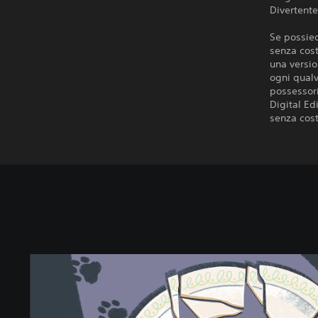
Divertente
Se possied
senza cost
una versio
ogni qualv
possessori
Digital Ed
senza cost
A
L
i
t