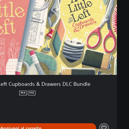
e Left Cupboards & Drawers DLC Bundle
PS4
PS5
Aggiungi al carrello