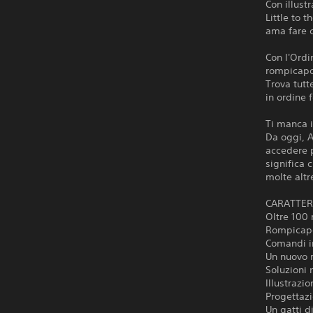
Con illust
Little to 
ama fare 
Con l'Ordi
rompicapo 
Trova tutt
in ordine 
Ti manca i
Da oggi, A
accedere p
significa 
molte altr
CARATTER
Oltre 100 
Rompicapo
Comandi in
Un nuovo 
Soluzioni 
Illustrazio
Progettaz
Un gatti d