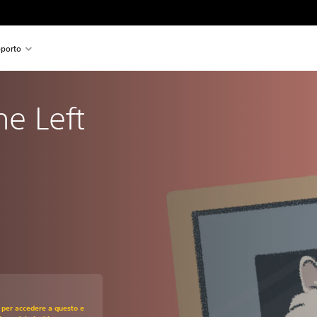
porto
he Left 
zo originale di €14,99
 per accedere a questo e