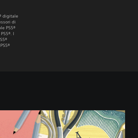
® digitale
ssori di
ole PS5®
 PS5®. I
PS5®
 PS5®