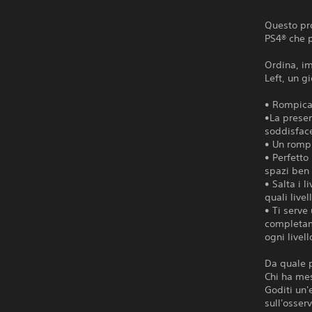
Questo pro
PS4® che 
Ordina, im
Left, un g
• Rompicap
•La presen
soddisfac
• Un rompi
• Perfetto
spazi ben 
• Salta i l
quali livel
• Ti serve
completame
ogni livell
Da quale p
Chi ha mes
Goditi un'
sull'osser