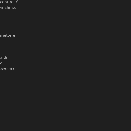
coprire, A
irichino,
 mettere
à di
to
lloween e