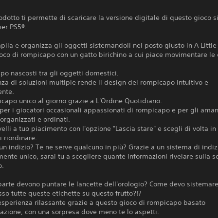
dotto ti permette di scaricare la versione digitale di questo gioco s
per PS5®.
pila e organizza gli oggetti sistemandoli nel posto giusto in A Little
ioco di rompicapo con un gatto birichino a cui piace movimentare le 
o nascosti tra gli oggetti domestici.
za di soluzioni multiple rende il design dei rompicapo intuitivo e
ente.
capo unico al giorno grazie a L'Ordine Quotidiano.
 per i giocatori occasionali appassionati di rompicapo e per gli aman
organizzati e ordinati.
ivelli a tuo piacimento con l'opzione "Lascia stare" e scegli di volta in
li riordinare.
 un indizio? Te ne serve qualcuno in più? Grazie a un sistema di indiz
nte unico, sarai tu a scegliere quante informazioni rivelare sulla s
o.
arte devono puntare le lancette dell'orologio? Come devo sistemare
so tutte queste etichette su questo frutto?!?
esperienza rilassante grazie a questo gioco di rompicapo basato
vazione, con una sorpresa dove meno te lo aspetti.