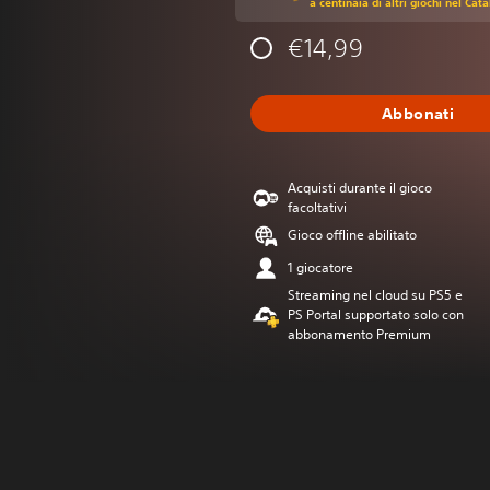
a centinaia di altri giochi nel Cat
€14,99
Abbonati
Acquisti durante il gioco
facoltativi
Gioco offline abilitato
1 giocatore
Streaming nel cloud su PS5 e
PS Portal supportato solo con
abbonamento Premium