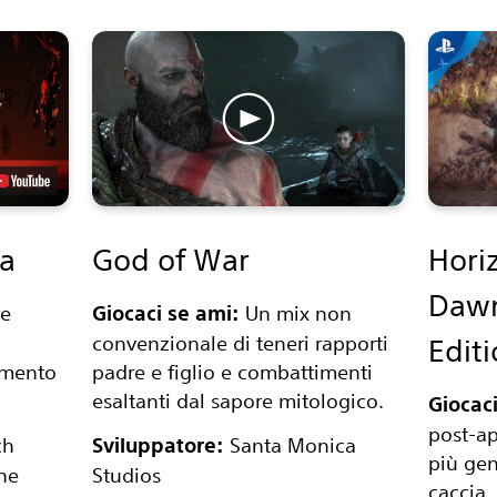
ma
God of War
Hori
Daw
e
Giocaci se ami:
Un mix non
convenzionale di teneri rapporti
Edit
imento
padre e figlio e combattimenti
esaltanti dal sapore mitologico.
Giocaci
post-ap
ch
Sviluppatore:
Santa Monica
più gen
ne
Studios
caccia.