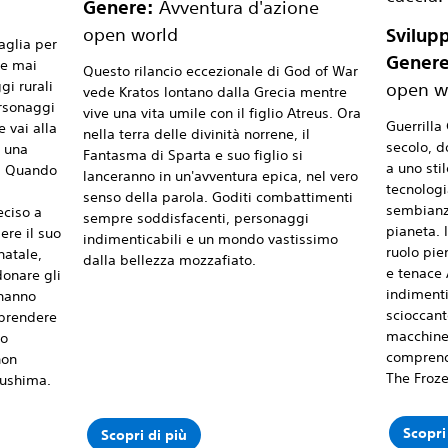
Genere:
Avventura d'azione
open world
Svilup
aglia per
Genere
me mai
Questo rilancio eccezionale di God of War
gi rurali
open w
vede Kratos lontano dalla Grecia mentre
ersonaggi
vive una vita umile con il figlio Atreus. Ora
Guerrilla
e vai alla
nella terra delle divinità norrene, il
secolo, d
i una
Fantasma di Sparta e suo figlio si
a uno stil
a. Quando
lanceranno in un'avventura epica, nel vero
tecnologi
senso della parola. Goditi combattimenti
sembianz
eciso a
sempre soddisfacenti, personaggi
pianeta. 
ere il suo
indimenticabili e un mondo vastissimo
ruolo pie
natale,
dalla bellezza mozzafiato.
e tenace 
donare gli
indimenti
 hanno
scioccant
aprendere
macchine
lo
comprend
non
The Froze
ushima.‎
Scopri
Scopri di più