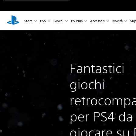
Store
PS5
Giochi
PS Plus
Accessori
Novità
Sup
Fantastici
giochi
retrocompat
per PS4 da
giocare su