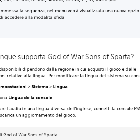
 immessa la sequenza, nel menu verrà visualizzata una nuova opzion
i accedere alla modalità sfida.
lingue supporta God of War Sons of Sparta?
disponibili dipendono dalla regione in cui acquisti il gioco e dalle
ni relative alla lingua. Per modificare la lingua del sistema su con
Impostazioni
>
Sistema
>
Lingua
.
iona
Lingua della console
.
zare l'audio in una lingua diversa dell'inglese, connetti la console PS
 scarica un aggiornamento del gioco.
di God of War Sons of Sparta