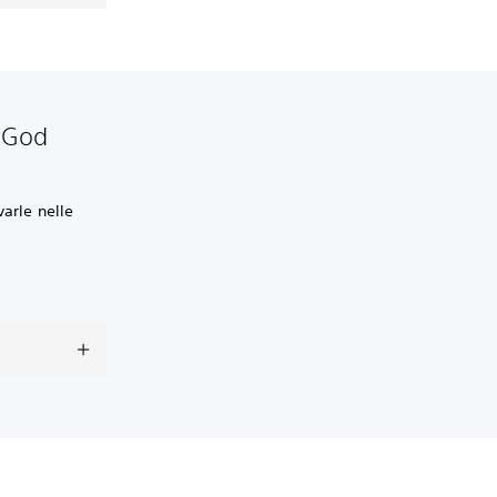
r God
varle nelle