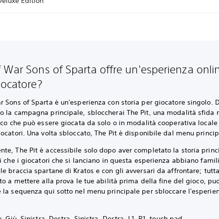
Deluxe Edition
 War Sons of Sparta offre un'esperienza onli
iocatore?
 Sons of Sparta è un'esperienza con storia per giocatore singolo. 
o la campagna principale, sbloccherai The Pit, una modalità sfida 
oco che può essere giocata da solo o in modalità cooperativa locale (
ocatori. Una volta sbloccato, The Pit è disponibile dal menu princip
e, The Pit è accessibile solo dopo aver completato la storia princ
i che i giocatori che si lanciano in questa esperienza abbiano famil
e braccia spartane di Kratos e con gli avversari da affrontare; tuttav
to a mettere alla prova le tue abilità prima della fine del gioco, puo
la sequenza qui sotto nel menu principale per sbloccare l'esperien
ù, Giù, Sinistra, Destra, Sinistra, Destra, L1, R1, touch pad