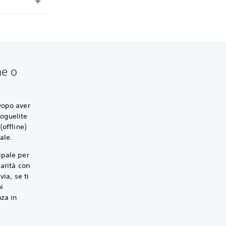
ne o
Dopo aver
roguelite
offline)
ale.
ipale per
iarità con
ia, se ti
i
za in