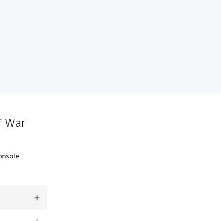
of War
onsole