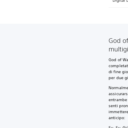
Digital 
God of
multig
God of War
completat
di fine gi
per due gi
Normalment
assicurars
entrambe l
senti pron
immettere 
anticipo:
Su, Su, Gi