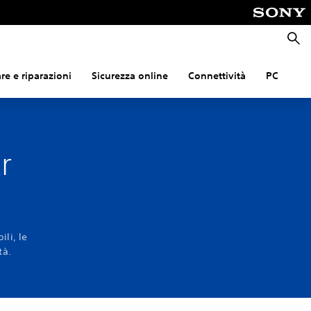
Cerca
e e riparazioni
Sicurezza online
Connettività
PC
r
ili, le
tà.