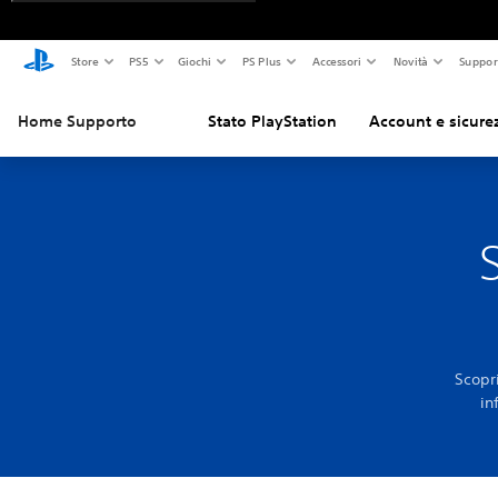
Store
PS5
Giochi
PS Plus
Accessori
Novità
Suppor
Home Supporto
Stato PlayStation
Account e sicure
Scopri
in