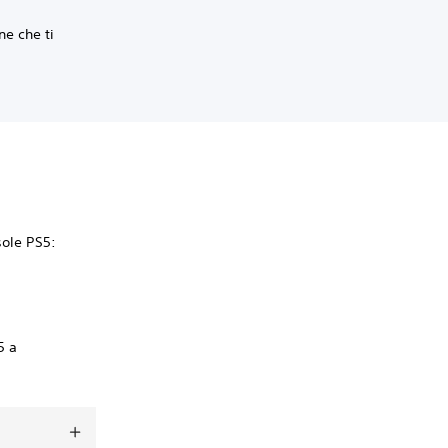
e che ti
sole PS5:
5 a