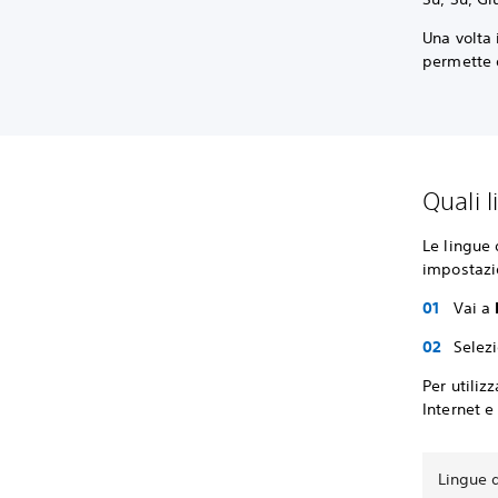
Una volta
permette d
Quali 
Le lingue 
impostazio
Vai a
Selez
Per utiliz
Internet e
Lingue 