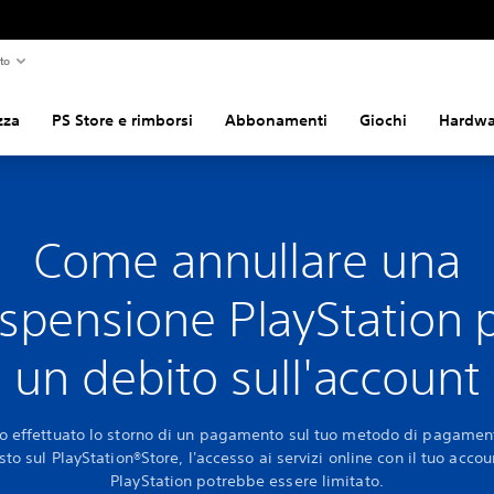
to
zza
PS Store e rimborsi
Abbonamenti
Giochi
Hardwar
Come annullare una
spensione PlayStation 
un debito sull'account
to effettuato lo storno di un pagamento sul tuo metodo di pagamen
sto sul PlayStation®Store, l'accesso ai servizi online con il tuo accou
PlayStation potrebbe essere limitato.