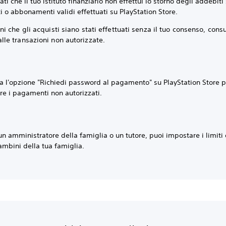
ati che il tuo istituto finanziario non effettui lo storno degli addebiti
i o abbonamenti validi effettuati su PlayStation Store.
eni che gli acquisti siano stati effettuati senza il tuo consenso, consu
lle transazioni non autorizzate.
a l'opzione "Richiedi password al pagamento" su PlayStation Store p
re i pagamenti non autorizzati.
un amministratore della famiglia o un tutore, puoi impostare i limiti
ambini della tua famiglia.