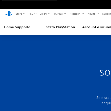
Store
PS5
Giochi
PS Plus
Accessori
Novità
Suppor
Home Supporto
Stato PlayStation
Account e sicure
so
Se è sta
acqui