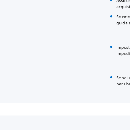
Assicur
acquist
Se riti
guida a
Impost
impedi
Se sei 
per i b