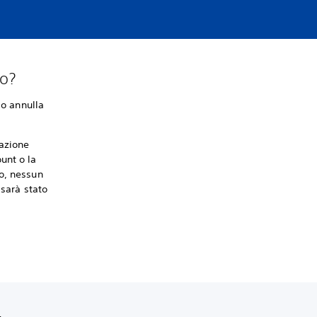
to?
io annulla
iazione
unt o la
o, nessun
 sarà stato