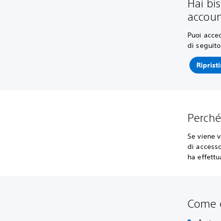
Hai bis
accoun
Puoi acced
di seguito
Riprist
Perché
Se viene v
di accesso
ha effettu
Come e