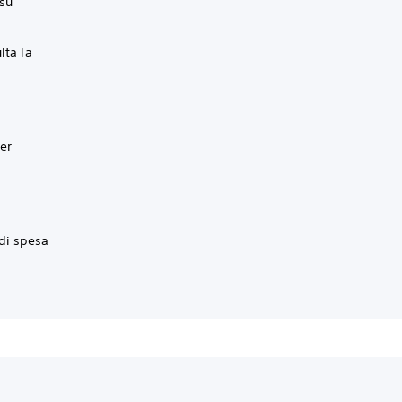
 su
lta la
er
 di spesa