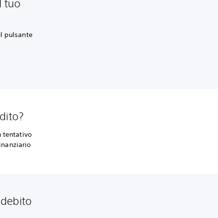
l tuo
l pulsante
dito?
 tentativo
inanziario
 debito