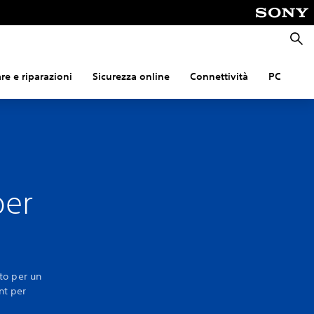
Cerca
e e riparazioni
Sicurezza online
Connettività
PC
per
to per un
nt per