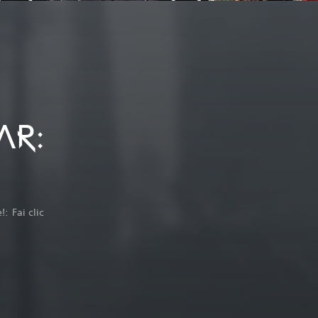
AR:
: Fai clic