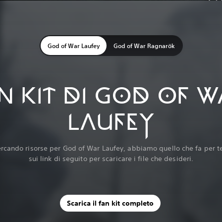
God of War Laufey
God of War Ragnarök
N KIT DI GOD OF W
LAUFEY
ercando risorse per God of War Laufey, abbiamo quello che fa per te!
sui link di seguito per scaricare i file che desideri.
Scarica il fan kit completo