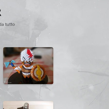
R
da tutto