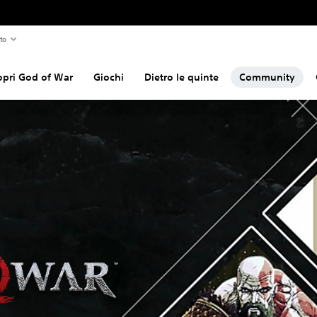
to
opri God of War
Giochi
Dietro le quinte
Community