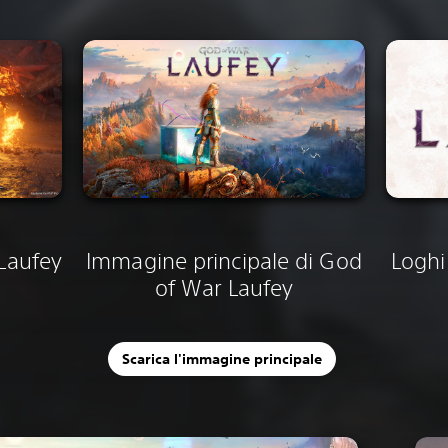
Laufey
Immagine principale di God
Loghi
of War Laufey
Scarica l'immagine principale