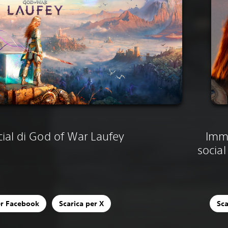
ial di God of War Laufey
Imma
socia
er Facebook
Scarica per X
Sca