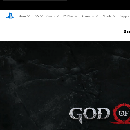
Store
PS5
Giochi
PS Plus
Accessori
Novità
Suppor
Sc