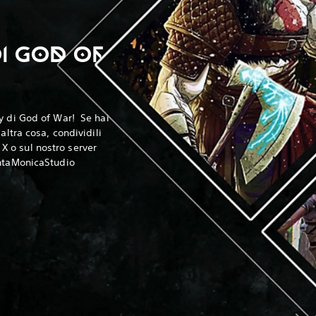
I GOD OF
 di God of War! ‎ Se hai
altra cosa, condividili
 o sul nostro server
ntaMonicaStudio‎