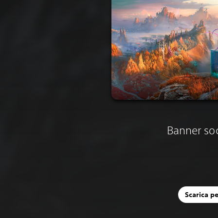
Banner soc
Scarica p