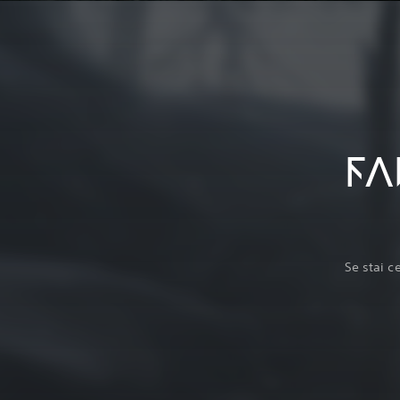
FA
Se stai c