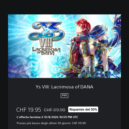
Y
s
V
I
I
I
:
L
a
c
r
i
m
Ys VIII: Lacrimosa of DANA
o
s
PS5
a
o
CHF 19.95
CHF 39.90
Risparmio del 50%
f
Scontato dal prezzo originale di CHF 39.90
D
L'offerta termina il 12/8/2026 10:59 PM UTC
A
Prezzo più basso degli ultimi 30 giorni: CHF 39.90
N