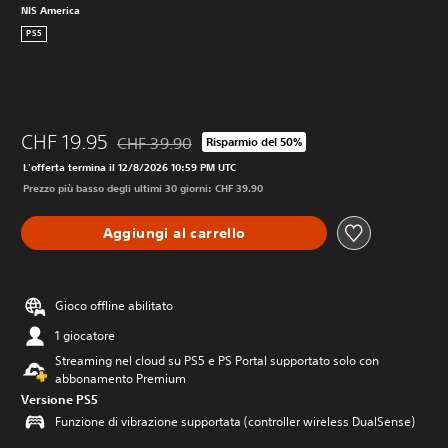
NIS America
PS5
CHF 19.95
CHF 39.90
Risparmio del 50%
Scontato dal prezzo originale di CHF 39.90
L'offerta termina il 12/8/2026 10:59 PM UTC
Prezzo più basso degli ultimi 30 giorni: CHF 39.90
Aggiungi al carrello
Gioco offline abilitato
1 giocatore
Streaming nel cloud su PS5 e PS Portal supportato solo con
abbonamento Premium
Versione PS5
Funzione di vibrazione supportata (controller wireless DualSense)