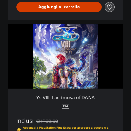
A
Aggiungi al carrello
Y
s
V
I
I
I
:
L
a
c
r
i
m
Ys VIII: Lacrimosa of DANA
o
s
PS4
a
o
Inclusi
CHF 39.90
f
Scontato dal prezzo originale di CHF 39.90
D
Abbonati a PlayStation Plus Extra per accedere a questo e a