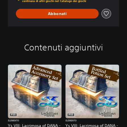
centinaia di altri giochi nel Catalogo dei giochi
A
N
A
Abbonati
Contenuti aggiuntivi
PS5
PS5
ELEMENTO
ELEMENTO
Ys VIII: Lacrimosa of DANA -
Ys VIII: Lacrimosa of DANA -