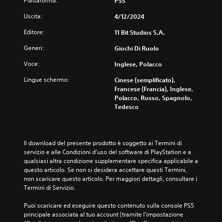
Piattaforma:
PS5
s
l
a
r
o
p
v
s
a
i
Uscita:
4/12/2024
l
o
o
d
g
a
l
t
o
Editore:
11 Bit Studios S.A.
i
y
u
t
d
o
)
m
Generi:
Giochi Di Ruolo
o
i
c
è
e
t
d
a
p
Voce:
Inglese, Polacco
d
i
i
r
r
e
t
f
e
Lingue schermo:
Cinese (semplificato),
e
i
o
f
e
Francese (Francia), Inglese,
s
s
l
i
s
Polacco, Russo, Spagnolo,
e
i
i
c
p
Tedesco
n
n
p
o
o
t
g
e
l
s
a
o
r
t
t
t
l
c
à
a
Il download del presente prodotto è soggetto ai Termini di 
o
i
h
g
r
servizio e alle Condizioni d'uso del software di PlayStation e a 
i
a
é
e
t
qualsiasi altra condizione supplementare specifica applicabile a 
n
u
i
n
i
questo articolo. Se non si desidera accettare questi Termini, 
u
d
l
e
t
non scaricare questo articolo. Per maggiori dettagli, consultare i 
n
i
g
r
r
Termini di Servizio.
f
o
i
a
a
o
.
o
l
i
Puoi scaricare ed eseguire questo contenuto sulla console PS5 
r
c
e
m
principale associata al tuo account (tramite l'impostazione 
m
o
d
e