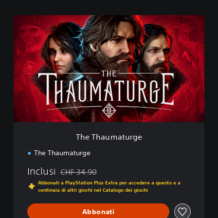
T
h
e
T
h
a
u
m
a
t
u
r
g
The Thaumaturge
e
The Thaumaturge
Inclusi
CHF 34.90
Scontato dal prezzo originale di CHF 34.90
Abbonati a PlayStation Plus Extra per accedere a questo e a
centinaia di altri giochi nel Catalogo dei giochi
Abbonati