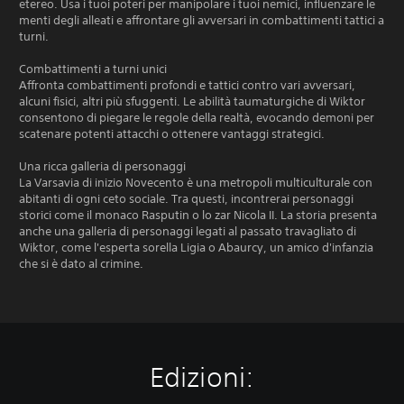
etereo. Usa i tuoi poteri per manipolare i tuoi nemici, influenzare le
menti degli alleati e affrontare gli avversari in combattimenti tattici a
turni.
Combattimenti a turni unici
Affronta combattimenti profondi e tattici contro vari avversari,
alcuni fisici, altri più sfuggenti. Le abilità taumaturgiche di Wiktor
consentono di piegare le regole della realtà, evocando demoni per
scatenare potenti attacchi o ottenere vantaggi strategici.
Una ricca galleria di personaggi
La Varsavia di inizio Novecento è una metropoli multiculturale con
abitanti di ogni ceto sociale. Tra questi, incontrerai personaggi
storici come il monaco Rasputin o lo zar Nicola II. La storia presenta
anche una galleria di personaggi legati al passato travagliato di
Wiktor, come l'esperta sorella Ligia o Abaurcy, un amico d'infanzia
che si è dato al crimine.
Edizioni: