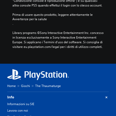
A
“Condivisione console e riproduzione offline”) e su qualsiasi 
a
n
e
n
altra console PS5 quando effettui il login con lo stesso account.
l
t
o
l
u
o
t
n
g
s
Prima di usare questo prodotto, leggere attentamente le 
d
e
i
i
e
Avvertenze per la salute
i
r
n
o
n
.
f
c
n
c
z
a
l
o
a
a
Library programs ©Sony Interactive Entertainment Inc. concesso 
c
u
s
t
d
in licenza esclusivamente a Sony Interactive Entertainment 
i
d
e
o
i
Europe. Si applicano i Termini d'uso del software. Si consiglia di 
l
e
l
v
visitare eu.playstation.com/legal per i diritti di utilizzo completi.
v
e
d
e
e
e
l
i
z
r
e
s
a
i
p
t
e
l
o
r
t
g
o
n
e
u
g
n
a
m
r
h
n
a
e
a
i
d
l
r
.
Home
Giochi
The Thaumaturge
p
o
e
e
a
u
i
v
r
n
Info
T
t
i
l
l
a
e
s
Informazioni su SIE
a
i
s
s
i
t
v
Lavora con noi
t
t
v
i
e