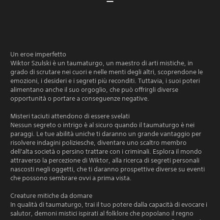
Un eroe imperfetto
Wiktor Szulski è un taumaturgo, un maestro di arti mistiche, in
grado di scrutare nei cuori e nelle menti degli altri, scoprendone le
emozioni, i desideri e i segreti più reconditi. Tuttavia, i suoi poteri
alimentano anche il suo orgoglio, che può offrirgli diverse
opportunità o portare a conseguenze negative.
Misteri taciuti attendono di essere svelati
Nessun segreto o intrigo è al sicuro quando il taumaturgo è nei
paraggi. Le tue abilità uniche ti daranno un grande vantaggio per
risolvere indagini poliziesche, diventare uno scaltro membro
dell'alta società o persino trattare con i criminali. Esplora il mondo
attraverso la percezione di Wiktor, alla ricerca di segreti personali
nascosti negli oggetti, che ti daranno prospettive diverse su eventi
che possono sembrare ovvi a prima vista.
Creature mitiche da domare
In qualità di taumaturgo, trai il tuo potere dalla capacità di evocare i
salutor, demoni mistici ispirati al folklore che popolano il regno