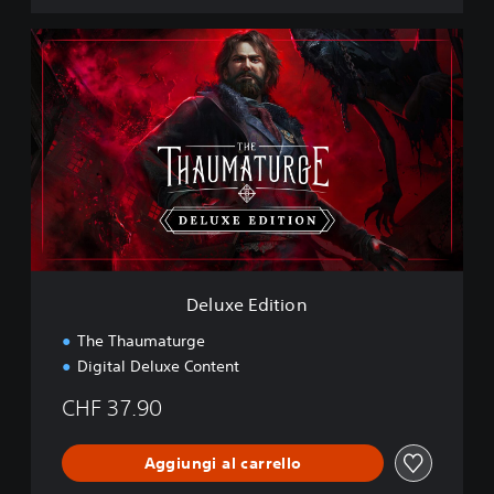
D
e
l
u
x
e
E
d
i
t
i
o
n
Deluxe Edition
The Thaumaturge
Digital Deluxe Content
CHF 37.90
Aggiungi al carrello