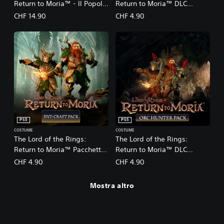
Return to Moria™ - Il Popolo
Return to Moria™ DLC
di Durin
Pacchetto Capanno di Beorn
CHF 14.90
CHF 4.90
PS5
PS5
COSTUME
COSTUME
The Lord of the Rings:
The Lord of the Rings:
Return to Moria™ Pacchetto
Return to Moria™ DLC
Artigianentico
Pacchetto Cacciatore di
CHF 4.90
CHF 4.90
Orchi
Mostra altro