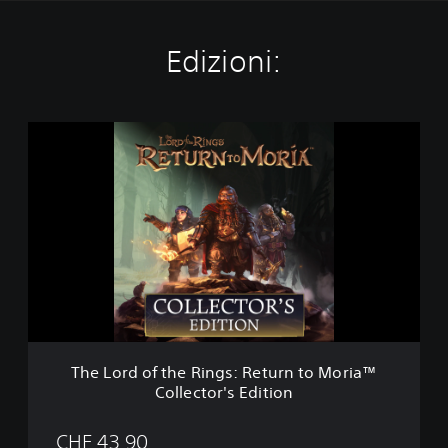
Edizioni:
T
h
e
L
o
r
d
o
f
t
h
e
R
The Lord of the Rings: Return to Moria™
i
Collector's Edition
n
g
s
CHF 43.90