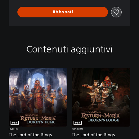
R
'
e
s
Abbonati
t
E
u
d
r
i
n
t
t
i
o
o
Contenuti aggiuntivi
M
n
o
r
i
a
™
PS5
PS5
LIVELLO
COSTUME
The Lord of the Rings:
The Lord of the Rings: