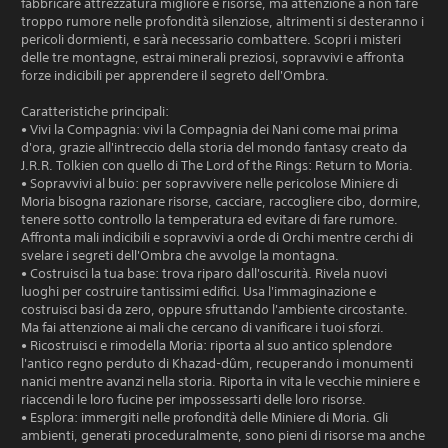
fabbricare attrezzatura migliore e risorse, ma attenzione a non fare
troppo rumore nelle profondità silenziose, altrimenti si desteranno i
pericoli dormienti, e sarà necessario combattere. Scopri i misteri
delle tre montagne, estrai minerali preziosi, sopravvivi e affronta
forze indicibili per apprendere il segreto dell'Ombra.
Caratteristiche principali:
• Vivi la Compagnia: vivi la Compagnia dei Nani come mai prima
d'ora, grazie all'intreccio della storia del mondo fantasy creato da
J.R.R. Tolkien con quello di The Lord of the Rings: Return to Moria.
• Sopravvivi al buio: per sopravvivere nelle pericolose Miniere di
Moria bisogna razionare risorse, cacciare, raccogliere cibo, dormire,
tenere sotto controllo la temperatura ed evitare di fare rumore.
Affronta mali indicibili e sopravvivi a orde di Orchi mentre cerchi di
svelare i segreti dell'Ombra che avvolge la montagna.
• Costruisci la tua base: trova riparo dall'oscurità. Rivela nuovi
luoghi per costruire tantissimi edifici. Usa l'immaginazione e
costruisci basi da zero, oppure sfruttando l'ambiente circostante.
Ma fai attenzione ai mali che cercano di vanificare i tuoi sforzi.
• Ricostruisci e rimodella Moria: riporta al suo antico splendore
l'antico regno perduto di Khazad-dûm, recuperando i monumenti
nanici mentre avanzi nella storia. Riporta in vita le vecchie miniere e
riaccendi le loro fucine per impossessarti delle loro risorse.
• Esplora: immergiti nelle profondità delle Miniere di Moria. Gli
ambienti, generati proceduralmente, sono pieni di risorse ma anche