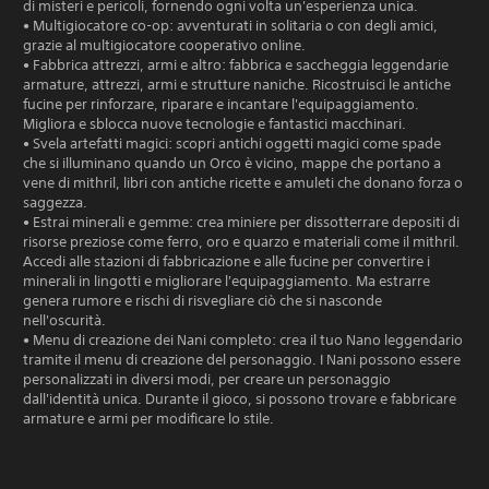
di misteri e pericoli, fornendo ogni volta un'esperienza unica.
• Multigiocatore co-op: avventurati in solitaria o con degli amici,
grazie al multigiocatore cooperativo online.
• Fabbrica attrezzi, armi e altro: fabbrica e saccheggia leggendarie
armature, attrezzi, armi e strutture naniche. Ricostruisci le antiche
fucine per rinforzare, riparare e incantare l'equipaggiamento.
Migliora e sblocca nuove tecnologie e fantastici macchinari.
• Svela artefatti magici: scopri antichi oggetti magici come spade
che si illuminano quando un Orco è vicino, mappe che portano a
vene di mithril, libri con antiche ricette e amuleti che donano forza o
saggezza.
• Estrai minerali e gemme: crea miniere per dissotterrare depositi di
risorse preziose come ferro, oro e quarzo e materiali come il mithril.
Accedi alle stazioni di fabbricazione e alle fucine per convertire i
minerali in lingotti e migliorare l'equipaggiamento. Ma estrarre
genera rumore e rischi di risvegliare ciò che si nasconde
nell'oscurità.
• Menu di creazione dei Nani completo: crea il tuo Nano leggendario
tramite il menu di creazione del personaggio. I Nani possono essere
personalizzati in diversi modi, per creare un personaggio
dall'identità unica. Durante il gioco, si possono trovare e fabbricare
armature e armi per modificare lo stile.