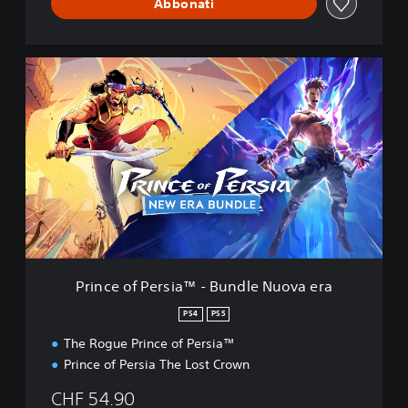
Abbonati
P
r
i
n
c
e
o
f
P
e
r
s
i
Prince of Persia™ - Bundle Nuova era
a
™
PS4
PS5
-
The Rogue Prince of Persia™
B
u
Prince of Persia The Lost Crown
n
d
CHF 54.90