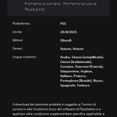
e
a
l
Promemoria comandi, Promemoria tutorial,
d
e
H
r
i
e
Pausa gioco
r
U
e
d
l
s
D
i
i
g
o
(
l
g
i
n
Piattaforma:
H
PS5
v
i
o
a
e
o
o
Uscita:
c
20/8/2025
l
a
l
c
o
i
d
u
o
Editore:
Ubisoft
s
z
s
m
i
o
z
-
e
Generi:
n
Azione, Azione
n
a
U
d
q
o
r
p
Lingue schermo:
e
Arabo, Cinese (semplificato),
u
c
e
D
i
Cinese (tradizionale),
a
o
t
i
s
Coreano, Francese (Francia),
l
m
u
s
i
Giapponese, Inglese,
s
p
t
p
n
Italiano, Polacco,
i
l
t
l
g
Portoghese (Brasile), Russo,
a
e
i
a
o
Spagnolo, Tedesco
s
t
i
y
l
i
a
c
)
i
m
m
o
è
a
o
e
n
p
u
Il download del presente prodotto è soggetto ai Termini di 
m
n
t
r
d
servizio e alle Condizioni d'uso del software di PlayStation e a 
e
t
r
e
i
qualsiasi altra condizione supplementare specifica applicabile a 
n
e