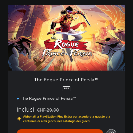
T
h
e
R
o
g
u
e
P
r
i
n
c
The Rogue Prince of Persia™
e
o
PS5
f
The Rogue Prince of Persia™
P
e
Inclusi
CHF 29.90
r
Scontato dal prezzo originale di CHF 29.90
s
Abbonati a PlayStation Plus Extra per accedere a questo e a
i
centinaia di altri giochi nel Catalogo dei giochi
a
™