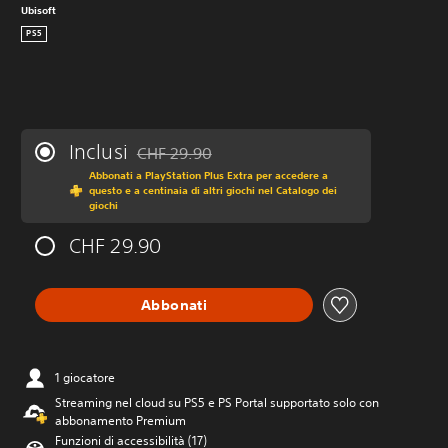
Ubisoft
PS5
Inclusi
CHF 29.90
Scontato dal prezzo originale di CHF 29.90
Abbonati a PlayStation Plus Extra per accedere a
questo e a centinaia di altri giochi nel Catalogo dei
giochi
CHF 29.90
Abbonati
1 giocatore
Streaming nel cloud su PS5 e PS Portal supportato solo con
abbonamento Premium
Funzioni di accessibilità (17)