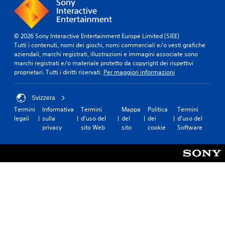
s
d
i
a
'
o
a
a
e
t
t
l
u
s
o
t
e
g
p
)
© 2026 Sony Interactive Entertainment Europe Limited (SIEE)
o
g
u
e
Tutti i contenuti, nomi dei giochi, nomi commerciali e/o vesti grafiche
t
P
g
a
r
aziendali, marchi registrati, illustrazioni e immagini associate sono
i
u
e
l
i
marchi registrati e/o materiale protetto da copyright dei rispettivi
t
o
r
e
e
proprietari. Tutti i diritti riservati.
Per maggiori informazioni
o
i
e
p
n
l
i
.
e
z
i
n
r
a
Svizzera
s
v
o
d
A
Termini
Informativa
Termini
Mappa
Politica
Termini
o
e
g
i
l
legali
sulla
d'uso del
del
dei
d'uso del
n
r
n
g
privacy
sito Web
sito
cookie
Software
t
o
t
i
i
p
i
e
a
o
r
r
l
r
c
e
e
t
n
o
s
i
o
i
a
e
l
p
n
t
n
m
a
q
i
t
o
r
u
v
a
v
l
a
e
t
i
a
l
c
i
m
n
s