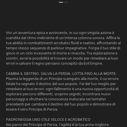
Vivi un'avventura epica e avvincente, in cui ogni singola azione è
scandita dal ritmo inebriante di un'intensa colonna sonora. Affina le
tue abilità in combattimenti acrobatici fluidi e reattivi, affrontando al
tempo stesso sequenze di parkour impegnative. Forgia il tuo stile di
gioco in un ciclo incessante di morte e rinascita. Tra esplorazione e
scontri, avrai la possibilità di trovare un modo per rimediare ai tuoi
errori e salvare il regno persiano concepito da Evil Empire.
CAMBIA IL DESTINO. SALVA LA PERSIA. LOTTA FINO ALLA MORTE.
Plasma la leggenda di un Principe scampato alla morte, il cui errore
fatale ha segnato il destino del suo popolo. Fai del tuo meglio per
rimediare ai tuoi errori: ogni fallimento è una nuova opportunità di
esplorare percorsi differenti, scoprire segreti, incontrare nuovi
personaggi e sfruttare la conoscenza maturata nei tentativi
precedenti per cambiare il destino del tuo popolo e dimostrare di
essere il vero Principe di Persia.
PADRONEGGIA UNO STILE VELOCE E ACROBATICO
Nei panni del Principe di Persia, l'agilità è la tua arma migliore.