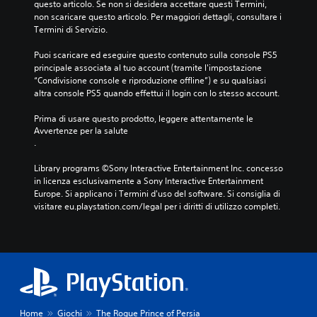
o
s
o
questo articolo. Se non si desidera accettare questi Termini, 
t
s
l
e
.
non scaricare questo articolo. Per maggiori dettagli, consultare i 
o
o
l
n
Termini di Servizio.
.
t
i
t
A
t
d
a
Puoi scaricare ed eseguire questo contenuto sulla console PS5 
o
u
i
P
t
principale associata al tuo account (tramite l'impostazione 
t
g
d
o
r
“Condivisione console e riproduzione offline”) e su qualsiasi 
i
i
i
i
o
altra console PS5 quando effettui il login con lo stesso account.
t
o
n
o
m
o
c
u
Prima di usare questo prodotto, leggere attentamente le 
m
e
l
o
n
Avvertenze per la salute
o
m
a
.
c
.
n
o
t
a
o
r
i
r
Library programs ©Sony Interactive Entertainment Inc. concesso 
I
.
i
a
P
in licenza esclusivamente a Sony Interactive Entertainment 
n
a
t
u
Europe. Si applicano i Termini d'uso del software. Si consiglia di 
v
t
o
t
visitare eu.playstation.com/legal per i diritti di utilizzo completi.
S
e
e
i
u
o
r
r
i
t
t
e
m
s
o
t
p
p
i
r
o
i
o
o
i
t
ù
s
n
a
g
t
i
e
l
r
a
t
Home
Giochi
The Rogue Prince of Persia
l