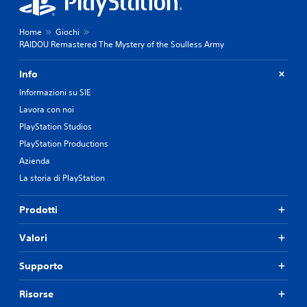
o
'
e
s
u
l
t
s
Home
Giochi
l
a
c
RAIDOU Remastered The Mystery of the Soulless Army
o
t
i
p
o
t
r
Info
o
a
e
p
Informazioni su SIE
a
i
p
u
Lavora con noi
m
u
d
p
r
PlayStation Studios
i
o
e
o
PlayStation Productions
s
p
i
t
u
Azienda
n
a
o
La storia di PlayStation
m
t
i
o
o
u
d
a
Prodotti
s
o
l
a
c
t
r
Valori
h
e
e
e
r
l
Supporto
s
n
e
i
a
o
a
Risorse
t
p
u