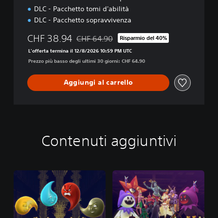
&
DLC - Pacchetto tomi d'abilità
P
DLC - Pacchetto sopravvivenza
S
5
CHF 38.94
CHF 64.90
Risparmio del 40%
Scontato dal prezzo originale di CHF 64.90
L'offerta termina il 12/8/2026 10:59 PM UTC
Prezzo più basso degli ultimi 30 giorni: CHF 64.90
Aggiungi al carrello
Contenuti aggiuntivi