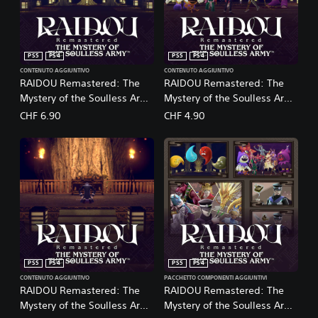
PS5
PS4
PS5
PS4
CONTENUTO AGGIUNTIVO
CONTENUTO AGGIUNTIVO
RAIDOU Remastered: The
RAIDOU Remastered: The
Mystery of the Soulless Army
Mystery of the Soulless Army
- Addestramenti villaggio
- Demoni del Varco Arillo
CHF 6.90
CHF 4.90
Kuzunoha
PS5
PS4
PS5
PS4
CONTENUTO AGGIUNTIVO
PACCHETTO COMPONENTI AGGIUNTIVI
RAIDOU Remastered: The
RAIDOU Remastered: The
Mystery of the Soulless Army
Mystery of the Soulless Army