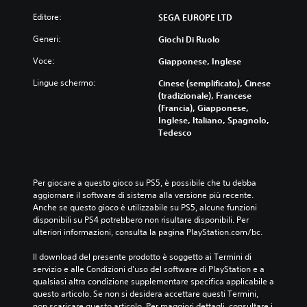
l
i
g
r
g
Editore:
SEGA EUROPE LTD
l
r
e
i
v
a
i
o
Generi:
Giochi Di Ruolo
o
d
c
c
l
o
o
Voce:
Giapponese, Inglese
o
u
d
n
s
m
i
Lingue schermo:
Cinese (semplificato), Cinese
t
o
e
d
(tradizionale), Francese
r
n
d
i
(Francia), Giapponese,
o
o
e
f
Inglese, Italiano, Spagnolo,
l
c
i
f
Tedesco
l
o
s
i
i
m
i
c
s
p
n
o
e
l
g
l
l
Per giocare a questo gioco su PS5, è possibile che tu debba 
e
o
t
e
aggiornare il software di sistema alla versione più recente. 
t
l
à
z
Anche se questo gioco è utilizzabile su PS5, alcune funzioni 
a
i
g
i
disponibili su PS4 potrebbero non risultare disponibili. Per 
m
a
e
o
ulteriori informazioni, consulta la pagina PlayStation.com/bc.
e
u
n
n
n
d
e
a
Il download del presente prodotto è soggetto ai Termini di 
t
i
r
n
servizio e alle Condizioni d'uso del software di PlayStation e a 
e
o
a
d
qualsiasi altra condizione supplementare specifica applicabile a 
s
.
l
o
questo articolo. Se non si desidera accettare questi Termini, 
o
e
u
non scaricare questo articolo. Per maggiori dettagli, consultare i 