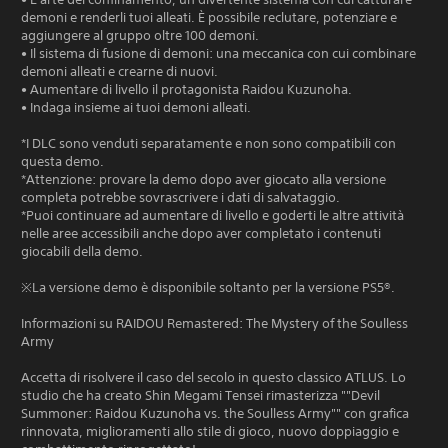
demoni e renderli tuoi alleati. È possibile reclutare, potenziare e
aggiungere al gruppo oltre 100 demoni.
• Il sistema di fusione di demoni: una meccanica con cui combinare
demoni alleati e crearne di nuovi.
• Aumentare di livello il protagonista Raidou Kuzunoha.
• Indaga insieme ai tuoi demoni alleati.
*I DLC sono venduti separatamente e non sono compatibili con
questa demo.
*Attenzione: provare la demo dopo aver giocato alla versione
completa potrebbe sovrascrivere i dati di salvataggio.
*Puoi continuare ad aumentare di livello e goderti le altre attività
nelle aree accessibili anche dopo aver completato i contenuti
giocabili della demo.
※La versione demo è disponibile soltanto per la versione PS5®.
Informazioni su RAIDOU Remastered: The Mystery of the Soulless
Army
Accetta di risolvere il caso del secolo in questo classico ATLUS. Lo
studio che ha creato Shin Megami Tensei rimasterizza ""Devil
Summoner: Raidou Kuzunoha vs. the Soulless Army"" con grafica
rinnovata, miglioramenti allo stile di gioco, nuovo doppiaggio e