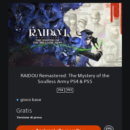
R
A
I
D
O
U
R
e
m
a
s
t
e
RAIDOU Remastered: The Mystery of the
r
Soulless Army PS4 & PS5
e
d
PS4
PS5
:
T
gioco base
h
Gratis
e
M
Versione di prova
y
s