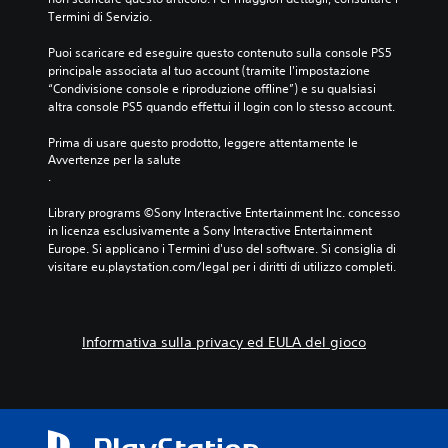
t
d
n
Termini di Servizio.
A
t
e
l
o
u
l
a
Puoi scaricare ed eseguire questo contenuto sulla console PS5 
t
d
g
y
principale associata al tuo account (tramite l'impostazione 
i
i
i
o
“Condivisione console e riproduzione offline”) e su qualsiasi 
t
o
o
u
altra console PS5 quando effettui il login con lo stesso account.
o
m
c
t
l
o
o
a
Prima di usare questo prodotto, leggere attentamente le 
a
s
Avvertenze per la salute
l
n
t
e
.
t
o
i
l
e
.
P
e
Library programs ©Sony Interactive Entertainment Inc. concesso 
r
u
z
in licenza esclusivamente a Sony Interactive Entertainment 
n
o
i
Europe. Si applicano i Termini d'uso del software. Si consiglia di 
a
i
o
visitare eu.playstation.com/legal per i diritti di utilizzo completi.
t
i
n
i
m
a
v
p
n
o
o
d
p
Informativa sulla privacy ed EULA del gioco
s
o
r
t
u
e
a
n
i
r
l
m
e
i
p
l
v