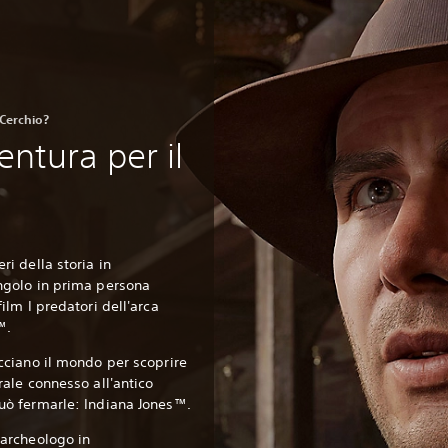
 Cerchio?
entura per il
ri della storia in
ngolo in prima persona
ilm I predatori dell'arca
™.
acciano il mondo per scoprire
rale connesso all'antico
uò fermarle: Indiana Jones™.
 archeologo in