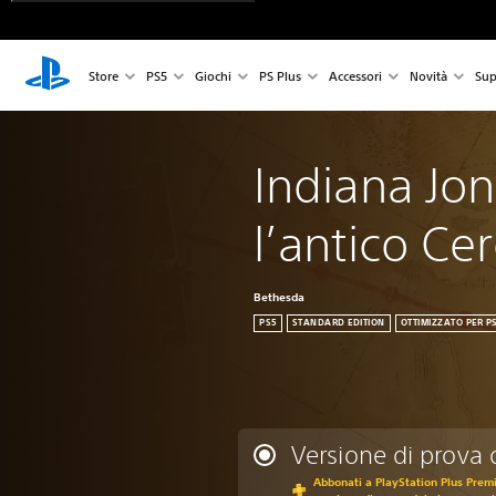
Store
PS5
Giochi
PS Plus
Accessori
Novità
Sup
Indiana Jon
l’antico Ce
Bethesda
PS5
STANDARD EDITION
OTTIMIZZATO PER P
Versione di prova 
Abbonati a PlayStation Plus Premi