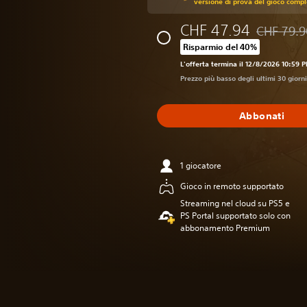
versione di prova del gioco compl
CHF 47.94
CHF 79.9
Scontato da
Risparmio del 40%
L'offerta termina il 12/8/2026 10:59 
Prezzo più basso degli ultimi 30 giorn
Abbonati
1 giocatore
Gioco in remoto supportato
Streaming nel cloud su PS5 e
PS Portal supportato solo con
abbonamento Premium