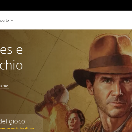
porto
es e 
rchio
S5 PRO
del gioco
um per usufruire di una