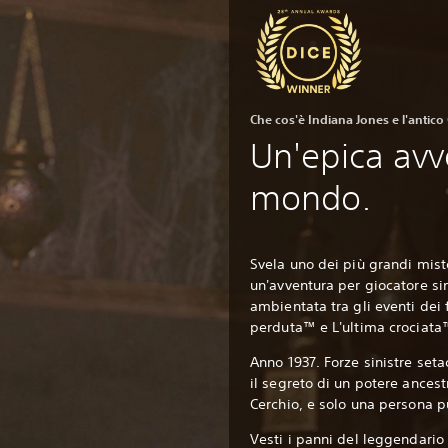
Che cos'è Indiana Jones e l'antico
Un'epica avv
mondo.
Svela uno dei più grandi miste
un'avventura per giocatore si
ambientata tra gli eventi dei f
perduta™ e L'ultima crociata
Anno 1937. Forze sinistre set
il segreto di un potere ancest
Cerchio, e solo una persona p
Vesti i panni del leggendario