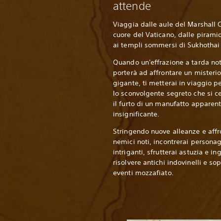
attende
Viaggia dalle aule del Marshall C
cuore del Vaticano, dalle piramid
ai templi sommersi di Sukhothai 
Quando un'effrazione a tarda not
porterà ad affrontare un misteri
gigante, ti metterai in viaggio p
lo sconvolgente segreto che si ce
il furto di un manufatto appare
insignificante.
Stringendo nuove alleanze e aff
nemici noti, incontrerai persona
intriganti, sfrutterai astuzia e i
risolvere antichi indovinelli e sop
eventi mozzafiato.