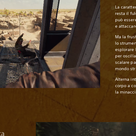
La caratte
resta il f
può essere
e attaccar
Ma la frus
lo strumen
esplorare 
per oscill
scalare pa
mondo str
Alterna in
corpo a co
la minacci
ta