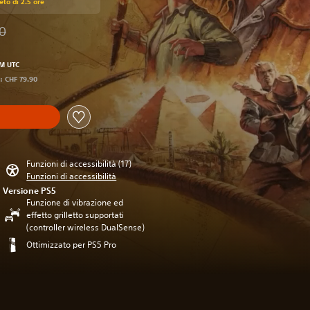
eto di 2.5 ore
0
l prezzo originale di CHF 79.90
PM UTC
i: CHF 79.90
Funzioni di accessibilità (17)
Funzioni di accessibilità
Versione PS5
Funzione di vibrazione ed
effetto grilletto supportati
(controller wireless DualSense)
Ottimizzato per PS5 Pro