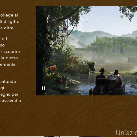
ollege al
i d'Egitto
e oltre.
te ti
oso
er scoprire
la dietro
ntemente
rontando
ggi
ngegno per
ravvivrai a
Un'azi