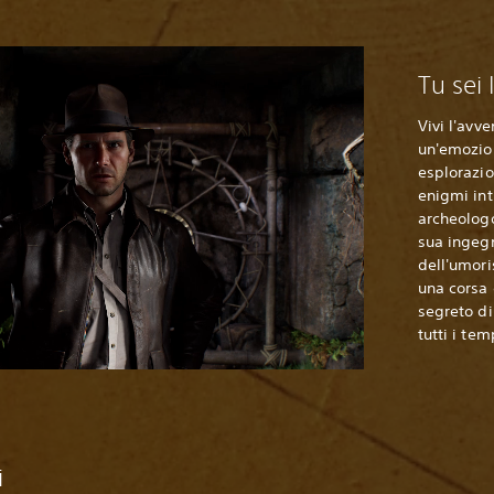
Tu sei
Vivi l'avve
un'emozion
esplorazio
enigmi int
archeologo
sua ingegn
dell'umori
una corsa 
segreto di
tutti i tem
i