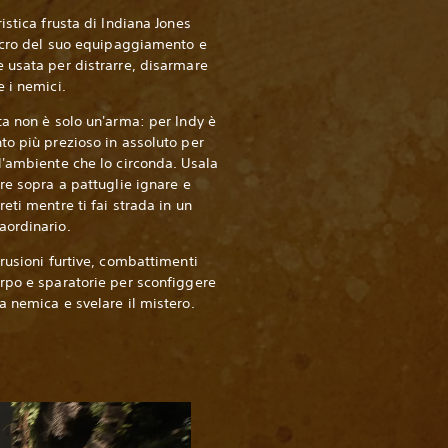
ristica frusta di Indiana Jones
ulcro del suo equipaggiamento e
 usata per distrarre, disarmare
e i nemici.
ta non è solo un'arma: per Indy è
to più prezioso in assoluto per
l'ambiente che lo circonda. Usala
are sopra a pattuglie ignare e
reti mentre ti fai strada in un
aordinario.
trusioni furtive, combattimenti
rpo e sparatorie per sconfiggere
a nemica e svelare il mistero.