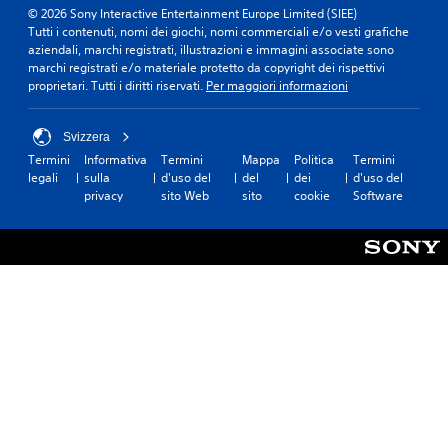
© 2026 Sony Interactive Entertainment Europe Limited (SIEE)
Tutti i contenuti, nomi dei giochi, nomi commerciali e/o vesti grafiche
aziendali, marchi registrati, illustrazioni e immagini associate sono
marchi registrati e/o materiale protetto da copyright dei rispettivi
proprietari. Tutti i diritti riservati.
Per maggiori informazioni
Svizzera
Termini
Informativa
Termini
Mappa
Politica
Termini
legali
sulla
d'uso del
del
dei
d'uso del
privacy
sito Web
sito
cookie
Software