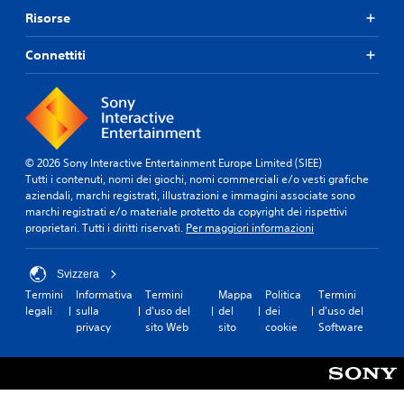
o
u
c
(
t
Risorse
o
o
b
i
n
.
t
a
Connettiti
i
o
s
t
l
e
E
u
i
)
v
t
s
e
t
S
o
n
'
o
l
i
n
t
© 2026 Sony Interactive Entertainment Europe Limited (SIEE)
o
n
o
i
Tutti i contenuti, nomi dei giochi, nomi commerciali e/o vesti grafiche
p
t
d
aziendali, marchi registrati, illustrazioni e immagini associate sono
e
a
o
i
marchi registrati e/o materiale protetto da copyright dei rispettivi
r
t
r
s
proprietari. Tutti i diritti riservati.
Per maggiori informazioni
l
e
n
p
a
m
o
o
s
p
a
n
Svizzera
t
o
t
i
o
Termini
Informativa
Termini
Mappa
Politica
Termini
l
e
b
r
legali
sulla
d'uso del
del
dei
d'uso del
.
i
i
i
privacy
sito Web
sito
cookie
Software
l
m
a
i
e
i
o
i
t
p
p
a
z