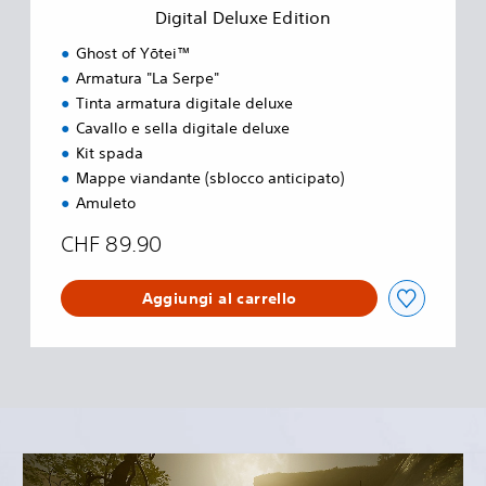
e
Digital Deluxe Edition
E
d
Ghost of Yōtei™
i
Armatura "La Serpe"
t
Tinta armatura digitale deluxe
i
o
Cavallo e sella digitale deluxe
n
Kit spada
Mappe viandante (sblocco anticipato)
Amuleto
CHF 89.90
Aggiungi al carrello