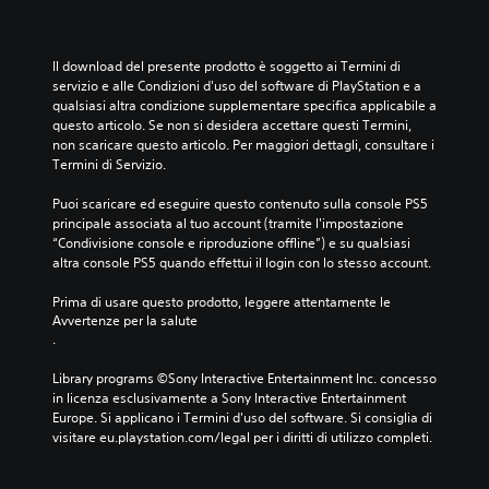
g
b
e
s
n
h
i
l
t
g
i
l
l
a
o
p
i
Il download del presente prodotto è soggetto ai Termini di 
a
r
l
a
t
servizio e alle Condizioni d'uso del software di PlayStation e a 
t
e
i
r
à
qualsiasi altra condizione supplementare specifica applicabile a 
e
l
i
l
d
questo articolo. Se non si desidera accettare questi Termini, 
l
'
n
a
e
non scaricare questo articolo. Per maggiori dettagli, consultare i 
e
u
t
t
l
Termini di Servizio.
c
s
e
i
l
a
c
r
.
e
Puoi scaricare ed eseguire questo contenuto sulla console PS5 
m
i
v
l
principale associata al tuo account (tramite l'impostazione 
e
t
e
e
“Condivisione console e riproduzione offline”) e su qualsiasi 
r
a
n
S
v
altra console PS5 quando effettui il login con lo stesso account.
a
a
t
o
e
c
u
i
t
t
Prima di usare questo prodotto, leggere attentamente le 
h
d
d
t
t
Avvertenze per la salute
e
i
i
e
o
.
p
o
a
.
t
o
i
s
Library programs ©Sony Interactive Entertainment Inc. concesso 
i
s
n
s
in licenza esclusivamente a Sony Interactive Entertainment 
s
t
m
i
I
Europe. Si applicano i Termini d'uso del software. Si consiglia di 
o
o
o
s
n
visitare eu.playstation.com/legal per i diritti di utilizzo completi.
n
d
t
l
v
o
o
e
i
e
p
c
n