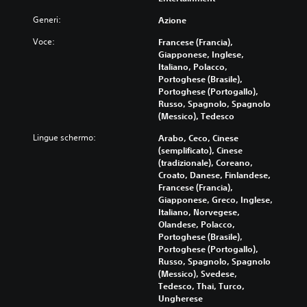
e
l
i
h
i
s
o
Generi:
Azione
a
é
d
e
d
u
i
i
n
Voce:
Francese (Francia),
i
d
l
r
z
Giapponese, Inglese,
d
i
g
e
a
Italiano, Polacco,
i
o
i
g
m
Portoghese (Brasile),
f
.
o
o
o
Portoghese (Portogallo),
f
c
l
v
Russo, Spagnolo, Spagnolo
i
o
a
i
(Messico), Tedesco
A
c
n
z
m
o
u
o
i
Lingue schermo:
Arabo, Ceco, Cinese
e
l
d
n
o
(semplificato), Cinese
n
t
i
i
n
(tradizionale), Coreano,
t
à
o
n
e
Croato, Danese, Finlandese,
i
o
c
d
3
Francese (Francia),
e
a
l
e
D
Giapponese, Greco, Inglese,
d
t
u
l
Italiano, Norvegese,
e
P
t
d
l
Olandese, Polacco,
f
u
i
e
a
Portoghese (Brasile),
f
o
v
d
s
Portoghese (Portogallo),
e
i
a
i
e
Russo, Spagnolo, Spagnolo
t
i
r
a
n
(Messico), Svedese,
t
m
e
l
s
Tedesco, Thai, Turco,
i
p
s
o
i
Ungherese
d
o
i