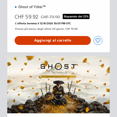
r
Ghost of Yōtei™
d
CHF 59.92
CHF 79.90
Risparmio del 25%
Scontato dal prezzo originale di CHF 79.90
L'offerta termina il 12/8/2026 10:59 PM UTC
Prezzo più basso degli ultimi 30 giorni: CHF 79.90
Aggiungi al carrello
D
i
g
i
t
a
l
D
e
l
u
x