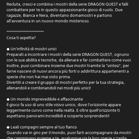
Recluta, cresci e combina i mostri della serie DRAGON QUEST e falli
combattere per te in questo appassionante gioco di ruolo. Due
ragazze, Bianca e Nera, diventano domamostri e partono
all'avventura in un nuovo mondo misterioso.
************************
Cosa ti aspetta?
◆ Un'infinità di mostri unici
Preparati a incontrare i mostri della serie DRAGON QUEST, ognuno
con le sue abilità e tecniche, da allenare e far combattere come vuoi.
Inoltre, puoi combinare insieme due mostri tramite la "sintesi", per
farne nascere di nuovi ancora più forti o addirittura appartenenti a
specie che non hai mai visto prima.
Divertiti a creare il gruppo di mostri perfetto per la tua strategia,
allenandoli e combinandoli nei modi più unici!
◆ Un mondo imprevedibile e affascinante
Il gioco fa uso di uno stile visivo unico, dove l'orizzonte appare
leggermente curvo come nella realtà. E oltre quell'orizzonte ti
aspettano panorami incredibili e scoperte sorprendenti!
◆ Leali compagni sempre al tuo fianco
Quando vai in giro per il mondo, puoi farti accompagnare da mostri
che camminano insieme a te, qualunque sia la loro specie o taglia.