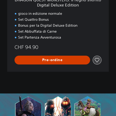
N
Digital Deluxe Edition
S
T
gioco in edizione normale
E
Set Quattro Bonus
R
Bonus per la Digital Deluxe Edition
S
:
Set Abbuffata di Carne
I
Set Partenza Avventurosa
l
r
CHF 94.90
e
g
Pre-ordine
n
o
s
f
i
o
r
i
t
o
D
i