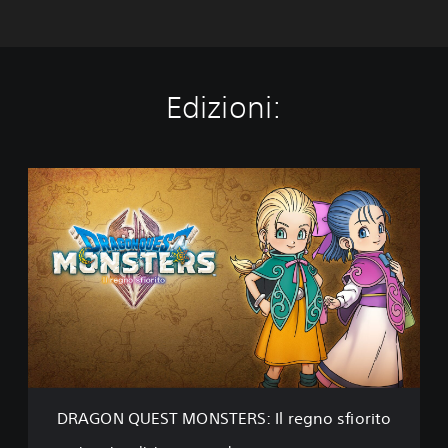
Edizioni:
D
R
A
G
O
N
Q
U
E
S
T
M
O
DRAGON QUEST MONSTERS: Il regno sfiorito
N
S