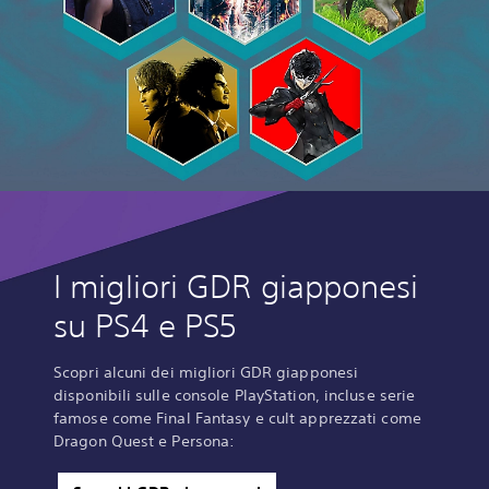
g
i
t
a
l
D
e
l
u
x
e
E
d
I migliori GDR giapponesi
i
t
su PS4 e PS5
i
o
n
Scopri alcuni dei migliori GDR giapponesi
disponibili sulle console PlayStation, incluse serie
famose come Final Fantasy e cult apprezzati come
Dragon Quest e Persona: