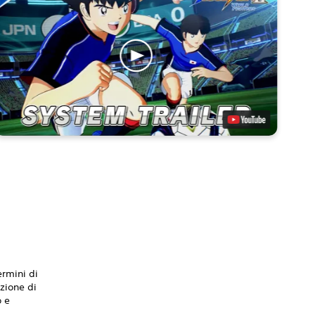
ermini di
nzione di
o e