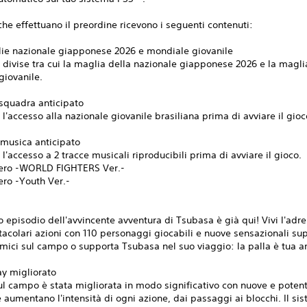
 che effettuano il preordine ricevono i seguenti contenuti:
lie nazionale giapponese 2026 e mondiale giovanile
 divise tra cui la maglia della nazionale giapponese 2026 e la magli
giovanile.
 squadra anticipato
 l'accesso alla nazionale giovanile brasiliana prima di avviare il gioc
 musica anticipato
 l'accesso a 2 tracce musicali riproducibili prima di avviare il gioco.
ero -WORLD FIGHTERS Ver.-
ero -Youth Ver.-
o episodio dell'avvincente avventura di Tsubasa è già qui! Vivi l'adr
tacolari azioni con 110 personaggi giocabili e nuove sensazionali s
amici sul campo o supporta Tsubasa nel suo viaggio: la palla è tua a
y migliorato
ul campo è stata migliorata in modo significativo con nuove e potent
aumentano l'intensità di ogni azione, dai passaggi ai blocchi. Il si