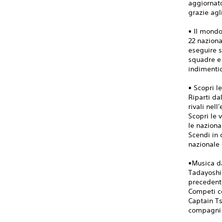
aggiornato
grazie agl
• Il mondo
22 naziona
eseguire 
squadre e 
indimentic
• Scopri l
Riparti da
rivali nel
Scopri le 
le naziona
Scendi in 
nazionale 
•Musica da
Tadayoshi 
precedente
Competi co
Captain Ts
compagni m