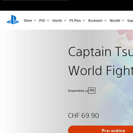
Store
PS5
Giochi
PS Plus
Accessori
Novità
Sup
Captain Ts
World Figh
Disponibile su
PS5
CHF 69.90
Pre-ordine