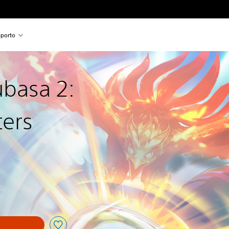
porto
ubasa 2:
ters