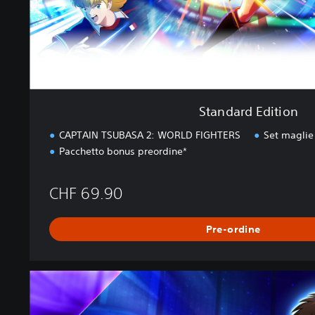
t
i
o
n
Standard Edition
CAPTAIN TSUBASA 2: WORLD FIGHTERS
Set maglie
Pacchetto bonus preordine*
CHF 69.90
Pre-ordine
U
l
t