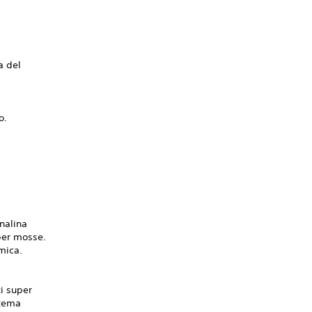
a del
o.
enalina
uper mosse.
mica.
i super
stema