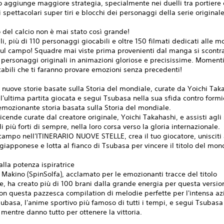
 aggiunge maggiore strategia, specialmente nei duelli tra portiere e
i spettacolari super tiri e blocchi dei personaggi della serie originale
 del calcio non è mai stato così grande!
li, più di 110 personaggi giocabili e oltre 150 filmati dedicati alle 
sul campo! Squadre mai viste prima provenienti dal manga si scontr
personaggi originali in animazioni gloriose e precisissime. Moment
abili che ti faranno provare emozioni senza precedenti!
e nuove storie basate sulla Storia del mondiale, curate da Yoichi Tak
ll'ultima partita giocata e segui Tsubasa nella sua sfida contro formi
l'emozionante storia basata sulla Storia del mondiale.
vicende curate dal creatore originale, Yoichi Takahashi, e assisti agli 
li più forti di sempre, nella loro corsa verso la gloria internazionale.
campo nell'ITINERARIO NUOVE STELLE, crea il tuo giocatore, unisciti 
giapponese e lotta al fianco di Tsubasa per vincere il titolo del mon
lla potenza ispiratrice
Makino (SpinSolfa), acclamato per le emozionanti tracce del titolo
, ha creato più di 100 brani dalla grande energia per questa versio
n questa pazzesca compilation di melodie perfette per l'intensa az
ubasa, l'anime sportivo più famoso di tutti i tempi, e segui Tsubasa
entre danno tutto per ottenere la vittoria.