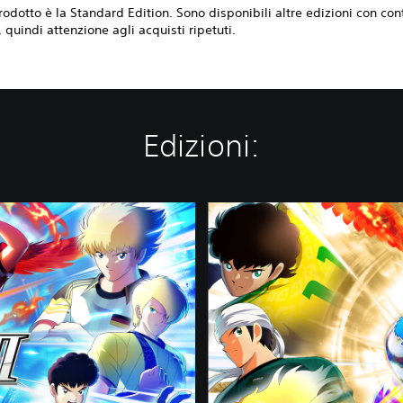
odotto è la Standard Edition. Sono disponibili altre edizioni con con
, quindi attenzione agli acquisti ripetuti.
Edizioni:
D
e
l
u
x
e
E
d
i
t
i