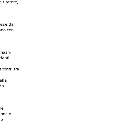
 tiratore,
.
mosse da
ano con
i
ahashi
dabili
scontri tra
alla
do.
ne.
ione di
 e