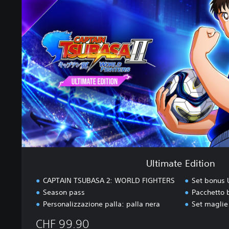
i
m
a
t
e
E
d
i
t
i
o
n
Ultimate Edition
CAPTAIN TSUBASA 2: WORLD FIGHTERS
Set bonus 
Season pass
Pacchetto 
Personalizzazione palla: palla nera
Set maglie
CHF 99.90