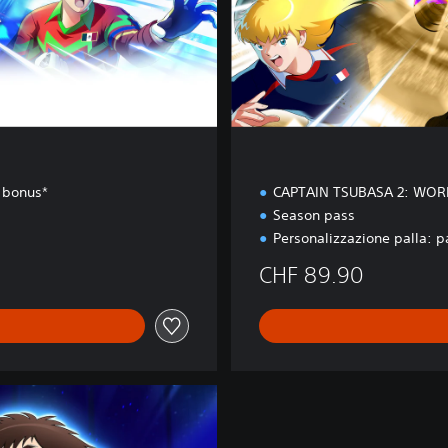
o
n
 bonus*
CAPTAIN TSUBASA 2: WOR
Season pass
Personalizzazione palla: p
CHF 89.90