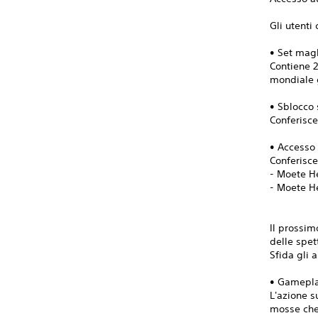
Gli utenti
• Set mag
Contiene 2
mondiale 
• Sblocco
Conferisce
• Accesso
Conferisce
- Moete H
- Moete H
Il prossim
delle spet
Sfida gli 
• Gamepla
L'azione s
mosse che 