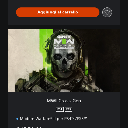
Aggiungi al carrello
M
W
I
I
C
r
o
s
s
-
G
e
n
MWII Cross-Gen
PS4
PS5
Modern Warfare® II per PS4™/PS5™