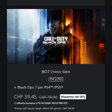
B
O
7
C
r
o
s
s
-
G
e
n
BO7 Cross-Gen
PS4
PS5
Black Ops 7 per PS4™/PS5®
CHF 39.45
CHF 78.90
Risparmio del 50%
Scontato dal prezzo originale di CHF 78.90
L'offerta termina il 12/8/2026 10:59 PM UTC
Prezzo più basso degli ultimi 30 giorni: CHF 78.90