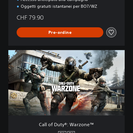
Oggetti gratuiti istantanei per BO7/WZ
CHF 79.90
Pre-ordine
C
a
l
l
o
f
D
u
t
y
®
:
W
Call of Duty®: Warzone™
a
r