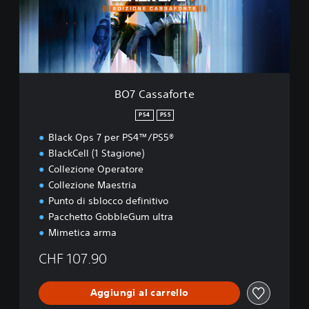
s
a
f
o
r
t
e
BO7 Cassaforte
PS4
PS5
Black Ops 7 per PS4™/PS5®
BlackCell (1 Stagione)
Collezione Operatore
Collezione Maestria
Punto di sblocco definitivo
Pacchetto GobbleGum ultra
Mimetica arma
CHF 107.90
Aggiungi al carrello