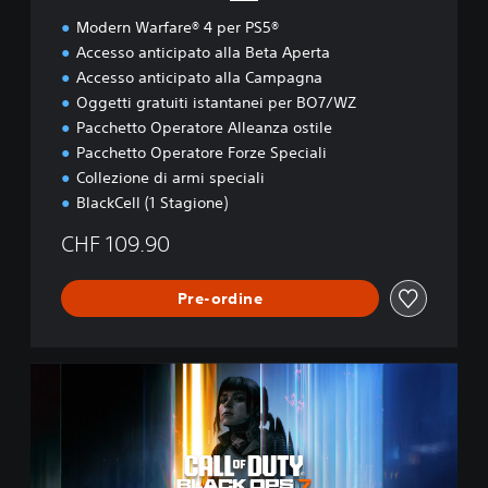
Modern Warfare® 4 per PS5®
Accesso anticipato alla Beta Aperta
Accesso anticipato alla Campagna
Oggetti gratuiti istantanei per BO7/WZ
Pacchetto Operatore Alleanza ostile
Pacchetto Operatore Forze Speciali
Collezione di armi speciali
BlackCell (1 Stagione)
CHF 109.90
Pre-ordine
B
O
7
C
a
s