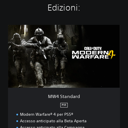
Edizioni:
M
W
4
S
t
a
n
d
a
r
d
MW4 Standard
PS5
Modern Warfare® 4 per PS5®
Accesso anticipato alla Beta Aperta
Accesso anticipato alla Campagna