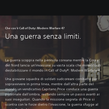
Che cos'è Call of Duty: Modern Warfare 4?
Una guerra senza limiti.
La guerra scoppia nella penisola coreana mentre la Corea
del Nord lancia un'invasione su vasta scala che minaccia di
destabilizzare il mondo in Call of Duty®: Modern Warfare 4.‎
Una giovane squadra di soldati sudcoreani combatte per
sopravvivere in prima linea, mentre dall'altra parte del
mondo un vendicativo Capitano Price conduce una guerra
personale dall'ombra, restando sempre un passo avanti ai
suoi inseguitori. Quando la missione segreta di Price si
scontra con le forze dietro l'invasione, la guerra sfugge al