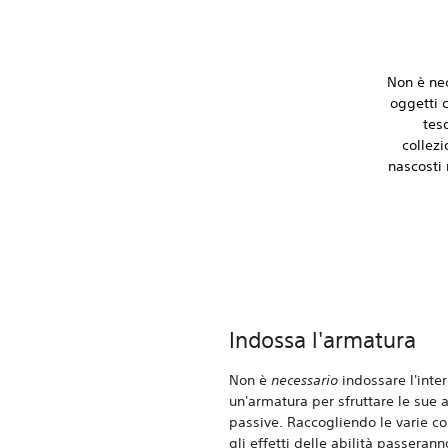
Non è nec
oggetti c
tes
collezi
nascosti 
Indossa l'armatura
Non è
necessario
indossare l'inter
un'armatura per sfruttare le sue a
passive. Raccogliendo le varie c
gli effetti delle abilità passeran