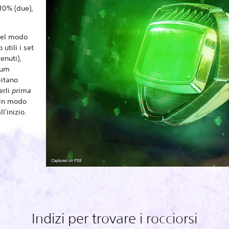
10% (due),
 nel modo
 utili i set
enuti),
ium
pitano
erli
prima
 in modo
l'inizio.
Indizi per trovare i rocciorsi