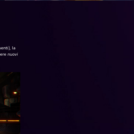
enti), la
nere
nuovi