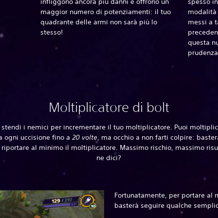
infliggono ancora più danni e offrono un
spesso in
maggior numero di potenziamenti: il tuo
modalità 
quadrante delle armi non sarà più lo
messi a t
stesso!
precedenz
questa n
prudenza
Moltiplicatore di bolt
 stendi i nemici per incrementare il tuo moltiplicatore. Puoi moltiplic
 a ogni uccisione fino a
20 volte
, ma occhio a non farti colpire: baste
 riportare al minimo il moltiplicatore. Massimo rischio, massimo risu
ne dici?
Fortunatamente, per portare al m
basterà seguire qualche semplic