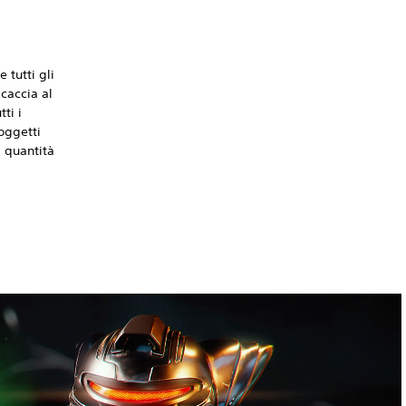
 tutti gli
 caccia al
ti i
 oggetti
i quantità