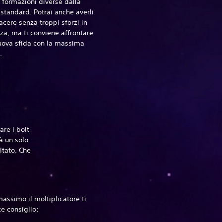
 formazioni diverse dalla
standard. Potrai anche averli
acere senza troppi sforzi in
a, ma ti conviene affrontare
uova sfida con la massima
.
are i bolt
rà un solo
ltato. Che
assimo il moltiplicatore ti
e consiglio: