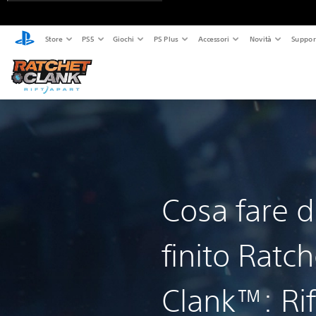
Store
PS5
Giochi
PS Plus
Accessori
Novità
Suppor
Cosa fare 
finito Ratc
Clank™: Rif