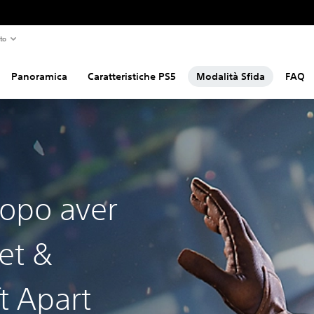
to
Panoramica
Caratteristiche PS5
Modalità Sfida
FAQ
dopo aver
het &
t Apart