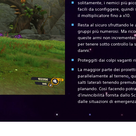
solitamente, i nemici più pic
facili da sconfiggere, quindi
il moltiplicatore fino a x10.
Resta al sicuro sfruttando le 
gruppi più numerosi. Ma ricor
queste armi non incrementera
per tenere sotto controllo la 
danni.
Proteggiti dai colpi vaganti r
La maggior parte dei proietti
parallelamente al terreno, qu
salti laterali tenendo premuto
planando. Così facendo potrai
d'invincibilità fornita dallo S
dalle situazioni di emergenza