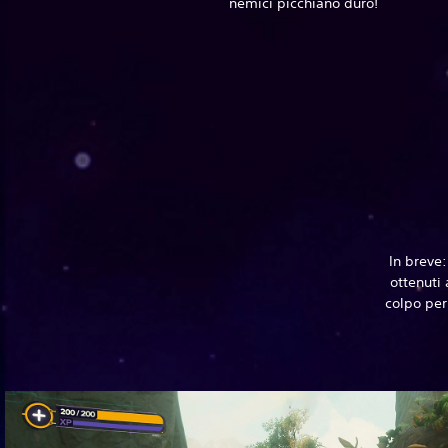
nemici picchiano duro!
In breve:
ottenuti
colpo per