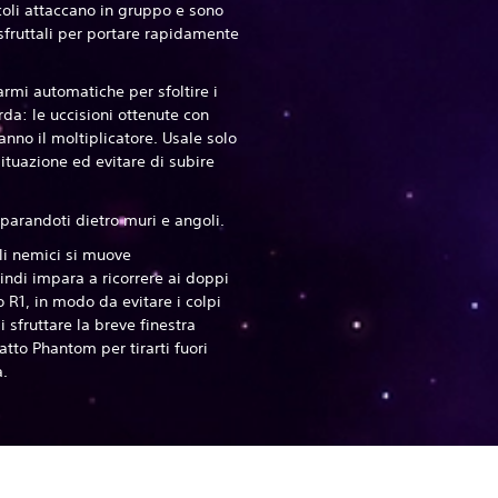
coli attaccano in gruppo e sono
 sfruttali per portare rapidamente
armi automatiche per sfoltire i
da: le uccisioni ottenute con
nno il moltiplicatore. Usale solo
situazione ed evitare di subire
iparandoti dietro muri e angoli.
li nemici si muove
indi impara a ricorrere ai doppi
 R1, in modo da evitare i colpi
 sfruttare la breve finestra
catto Phantom per tirarti fuori
.