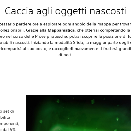
Caccia agli oggetti nascosti
essario perdere ore a esplorare ogni angolo della mappa per trovare
ollezionabili. Grazie alla
Mappamatica
, che otterrai completando la
oro nel corso delle Prove piratesche, potrai scoprire la posizione di tut
onabili nascosti. Iniziando la modalità Sfida, la maggior parte degli
ricomparirà al suo posto, e raccoglierli nuovamente ti frutterà grand
di bolt.
o set di
bilità
omponenti,
no dal 5%