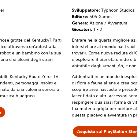
er
Sviluppatore:
Typhoon Studios
Editore:
505 Games
Genere:
Azione / Avventura
Giocatori:
1 - 2
iose grotte del Kentucky? Parti
Entrare nella quarta migliore az
ico attraverso un'autostrada
interstellare al mondo hai i suoi
 robot e un bambino con la sua
trovarli. Come nuova recluta di 
ono che alcuni degli strani
è esplorare il pianeta umido e b
abitabile dagli umani. Ah, e non 
abili, Kentucky Route Zero: TV
Addentrati in un mondo inesplor
ndenti, personaggi insoliti e
di flora e fauna aliene e crea o
agnato da una colonna sonora a
scoprire aree nascoste e precede
i musica bluegrass.
laser fidato e altri accessori so
respingere qualsiasi forma di vit
tua materia grigia per portare al
e
questa piacevole avventura in 
Acquista sul PlayStation Sto