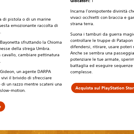
Giocatori:
1
Incarna l'onnipotente divinità ch
vivaci occhietti con braccia e g
a di pistola o di un marine
strana terra.
questa emozionante raccolta di
.
Suona i tamburi da guerra magic
controllare le truppe di Patapon 
in Bayonetta sfruttando la Chioma
difendersi, ritirare, usare poteri
nnesse della strega Umbra.
Anche se sembra una passeggiat
 cavallo, cambiare pettinatura
potenziare le tue armate, speri
.
battaglia ed eseguire sequenze 
m Gideon, un agente DARPA
complesse.
ivi il brivido di sfrecciare
o di un razzo mentre scateni una
Acquista sul PlayStation Sto
n slow-motion.
e