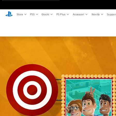
Store
PS5
Giochi
PS Plus
Accessori
Novità
Suppor