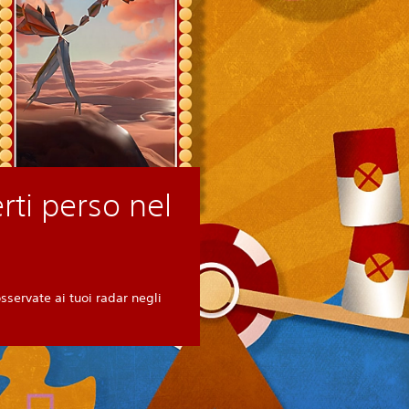
rti perso nel
servate ai tuoi radar negli