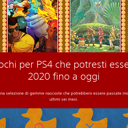
iochi per PS4 che potresti esse
2020 fino a oggi
 una selezione di gemme nascoste che potrebbero essere passate inos
ultimi sei mesi.