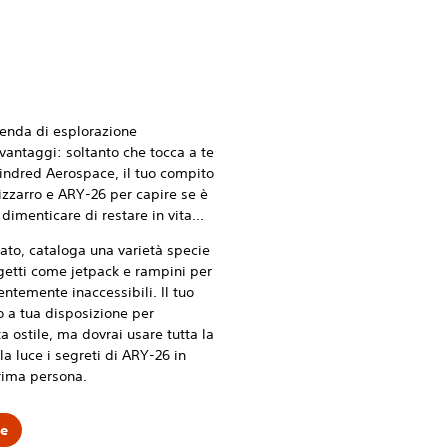
ienda di esplorazione
 vantaggi: soltanto che tocca a te
Kindred Aerospace, il tuo compito
izzarro e ARY-26 per capire se è
dimenticare di restare in vita...
ato, cataloga una varietà specie
ggetti come jetpack e rampini per
ntemente inaccessibili. Il tuo
no a tua disposizione per
a ostile, ma dovrai usare tutta la
la luce i segreti di ARY-26 in
prima persona.
re