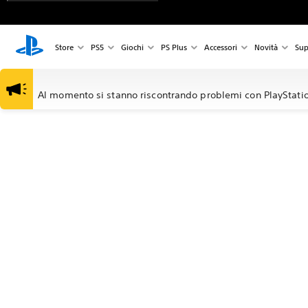
Store
PS5
Giochi
PS Plus
Accessori
Novità
Sup
Al momento si stanno riscontrando problemi con PlayStatio