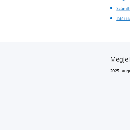
Számít
Játékk
Megje
2025. augu