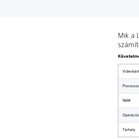
Mik a 
számí
Követelm
Videokár
Processz
RAM
Operáció
Tárhely