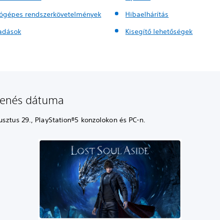
ógépes rendszerkövetelmények
Hibaelhárítás
iadások
Kisegítő lehetőségek
lenés dátuma
sztus 29., PlayStation®5 konzolokon és PC-n.