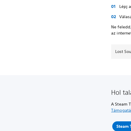
Lépj 
Válas
Ne feledd
az interne
Lost Sou
Hol ta
A Steam T
Támogatá
Steam 