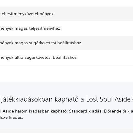
t teljesítménykövetelmények
mények magas teljesítményhez
mények magas sugárkövetési beállításhoz
mények ultra sugárkövetési beállításhoz
 játékkiadásokban kapható a Lost Soul Aside
ul Aside három kiadásban kapható: Standard kiadás, Előrendelői ki
luxe kiadás.