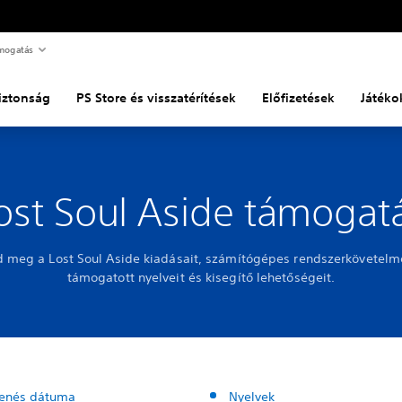
mogatás
biztonság
PS Store és visszatérítések
Előfizetések
Játéko
ost Soul Aside támogat
 meg a Lost Soul Aside kiadásait, számítógépes rendszerkövetelm
támogatott nyelveit és kisegítő lehetőségeit.
enés dátuma
Nyelvek