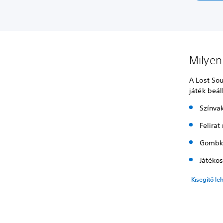
Milyen
A Lost So
játék beál
Színv
Felira
Gombki
Játékos
Kisegítő l