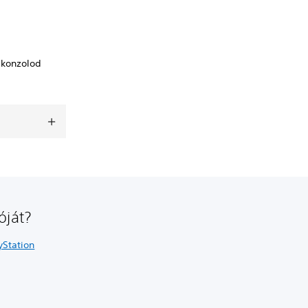
 konzolod
óját?
yStation