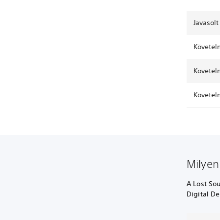
Javasol
Követel
Követel
Követel
Milyen
A Lost So
Digital De