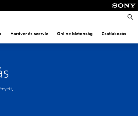
Keres
k
Hardver és szerviz
Online biztonság
Csatlakozás
S
ás
ényeit,