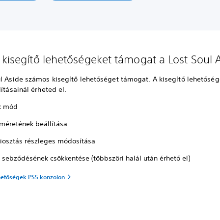
 kisegítő lehetőségeket támogat a Lost Soul 
ul Aside számos kisegítő lehetőséget támogat. A kisegítő lehetőség
lításainál érheted el.
ak mód
t méretének beállítása
osztás részleges módosítása
 sebződésének csökkentése (többszöri halál után érhető el)
ehetőségek PS5 konzolon