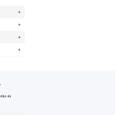
?
adás és