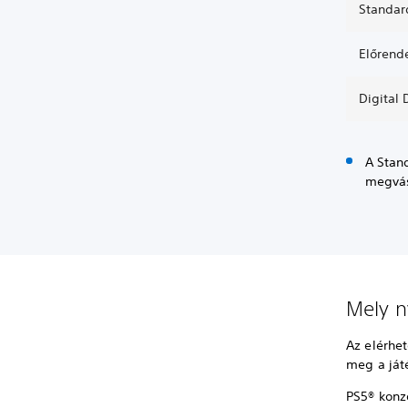
Standar
Előrende
Digital 
A Stand
megvás
Mely n
Az elérhe
meg a játé
PS5® konz