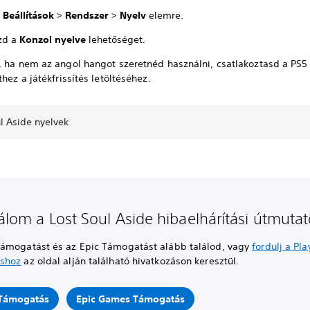
a
Beállítások
>
Rendszer
>
Nyelv
elemre.
zd a
Konzol nyelve
lehetőséget.
, ha nem az angol hangot szeretnéd használni, csatlakoztasd a PS5
thez a játékfrissítés letöltéséhez.
l Aside nyelvek
lálom a Lost Soul Aside hibaelhárítási útmutat
ámogatást és az Epic Támogatást alább találod, vagy
fordulj a Pla
shoz
az oldal alján található hivatkozáson keresztül.
Támogatás
Epic Games Támogatás