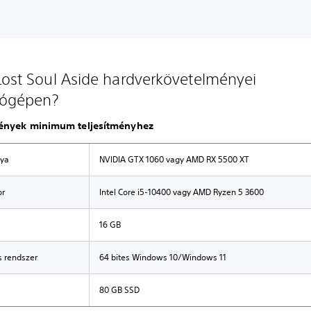
Lost Soul Aside hardverkövetelményei
tógépen?
ények minimum teljesítményhez
tya
NVIDIA GTX 1060 vagy AMD RX 5500 XT
or
Intel Core i5-10400 vagy AMD Ryzen 5 3600
16 GB
s rendszer
64 bites Windows 10/Windows 11
80 GB SSD