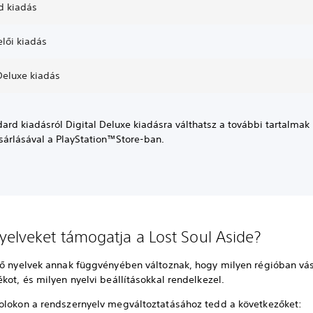
d kiadás
lői kiadás
Deluxe kiadás
ard kiadásról Digital Deluxe kiadásra válthatsz a további tartalmak
árlásával a PlayStation™Store-ban.
yelveket támogatja a Lost Soul Aside?
tő nyelvek annak függvényében változnak, hogy milyen régióban vá
kot, és milyen nyelvi beállításokkal rendelkezel.
olokon a rendszernyelv megváltoztatásához tedd a következőket: