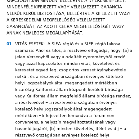
KAPCSOLATBAN MINDEN, BELEÉRTVE A NYEREMÉNYEKET,
MINDENFÉLE KIFEJEZETT VAGY VÉLELMEZETT GARANCIA
NÉLKÜL KERÜL BIZTOSÍTÁSA, BELEÉRTVE A KIFEJEZETT VAGY
A KERESKEDELMI MEGFELELŐSÉG VÉLELMEZETT
GARANCIÁJÁT, AZ ADOTT CÉLRA MEGFELELŐSÉGÉT VAGY
ANNAK NEMLEGES MEGÁLLAPÍTÁSÁT.
VITÁS ESETEK: A SIEA-régió és a SIEE-régió lakosai
számára: Ahol ez tilos, a résztvevő elfogadja, hogy: (a) a
jelen Versenyből vagy a odaítélt nyereményből eredő
vagy azzal kapcsolatos minden vitát, követelést és
keresetet egyedileg, csoportos kereset igénybevétele
nélkül, és a résztvevő országában érvényes kötelező
helyi jogszabályok által megengedett mértékben
kizárólag Kalifornia állam központi kerületi bírósága
vagy Kalifornia állam megfelelő állami bírósága rendez,
a résztvevővel – a résztvevő országában érvényes
kötelező helyi jogszabályok által megengedett
mértékben – kifejezetten lemondva a forum non
conveniens, a helyszín megváltoztatásának vagy
hasonló jogáról; (b) minden követelés, ítélet és díj – a
résztvevő országában érvényes kötelező helyi