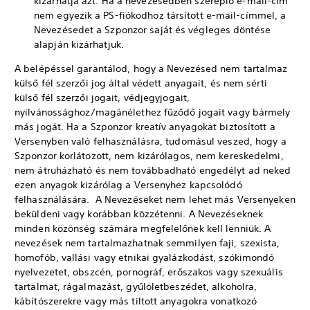
kizárhatja azt. Ha a nevezésedben szereplő e-mail-cím
nem egyezik a PS-fiókodhoz társított e-mail-címmel, a
Nevezésedet a Szponzor saját és végleges döntése
alapján kizárhatjuk.
A belépéssel garantálod, hogy a Nevezésed nem tartalmaz
külső fél szerzői jog által védett anyagait, és nem sérti
külső fél szerzői jogait, védjegyjogait,
nyilvánossághoz/magánélethez fűződő jogait vagy bármely
más jogát. Ha a Szponzor kreatív anyagokat biztosított a
Versenyben való felhasználásra, tudomásul veszed, hogy a
Szponzor korlátozott, nem kizárólagos, nem kereskedelmi,
nem átruházható és nem továbbadható engedélyt ad neked
ezen anyagok kizárólag a Versenyhez kapcsolódó
felhasználására. A Nevezéseket nem lehet más Versenyeken
beküldeni vagy korábban közzétenni. A Nevezéseknek
minden közönség számára megfelelőnek kell lenniük. A
nevezések nem tartalmazhatnak semmilyen faji, szexista,
homofób, vallási vagy etnikai gyalázkodást, szókimondó
nyelvezetet, obszcén, pornográf, erőszakos vagy szexuális
tartalmat, rágalmazást, gyűlöletbeszédet, alkoholra,
kábítószerekre vagy más tiltott anyagokra vonatkozó