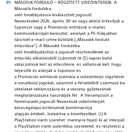
MÁSODIK FORDULÓ – RÖGZÍTETT VIDEÓINTERJÚK: A
Második fordulóba
való továbbjutásra kiválasztott jogosult
Nevezéseket 2026. április 30-án vagy akörül értesítjük a
Szponzor vagy a Promóciós entitások e-mailes
kommunikációján keresztül, amelyet a PS-fiókjukhoz
társított e-mail-címre küldünk („Második forduló
értesítése”). A Második fordulóba
való továbbjutáshoz a jogosult résztvevőknek az
értesítés elküldésétől számított öt (5) napon belül
válaszolniuk kell az értesítésre, és vállalniuk kell, hogy
teljesítik és aláírják a Szponzor és
a Promóciós entitások számára a videóinterjú rögzítésér
e vonatkozó jogokat, valamint a felvételből származó be
vételeket reklámozásra és a verseny győztesének
meghatározására használják fel. A Versenyzsűri a
fennmaradó jogosult Nevezések videóinterjúit
készségalapú kritériumok kombinációja
alapján értékeli, beleértve a következőket: (i) A
PlayStation iránti szeretet: mennyire fejezi ki az interjúd
a PlayStation iránti autentikus szeretetet, és részletezi a