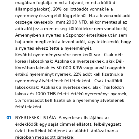
magában foglalja mind a tajvani, mind a külföldi
állampolgárokat), 20%-os lottóadót vonnak le a
nyeremény összegétől függetlenül. Ha a levonandó adó
összege kevesebb, mint 2000 NTD, akkor mentesül az
adó alól (ez a mentesség külföldiekre nem vonatkozik).
Amennyiben a nyertes a Szponzor értesítése után sem
hajlandó megfizetni a levont adót, úgy tekintendő, hogy
a nyertes elveszítette a nyereményét.
Későbbi nyereménycserére nem kerül sor. Csak dél-
koreai lakosoknak: Azoknak a nyerteseknek, akik Dél-
Koreában laknak és 50 000 KRW vagy annál nagyobb
értékű nyereményt nyernek, 22% adót kell fizetniük a
nyeremény átvételének feltételeként. Csak thaiföldi
lakosoknak: Azoknak a nyerteseknek, akik Thaiföldön
laknak és 1000 THB feletti értékű nyereményt nyernek,
5% forrásadót kell fizetniük a nyeremény átvételének
feltételeként.
NYERTESEK LISTÁJA: A nyertesek listájához az
érdeklődők egy saját címmel ellátott, felbélyegzett
üzleti borítékot küldjenek az alábbi táblázatban a
régióban megadott címekre: