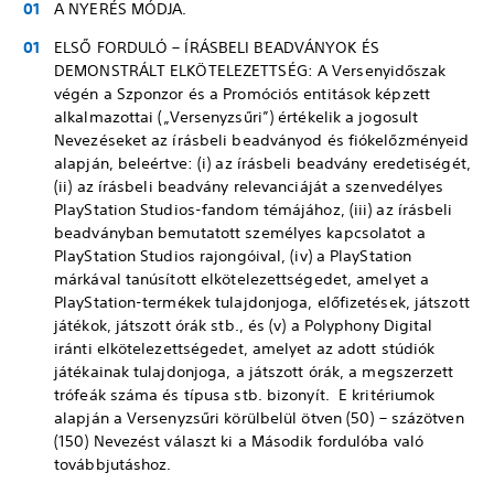
A NYERÉS MÓDJA.
ELSŐ FORDULÓ – ÍRÁSBELI BEADVÁNYOK ÉS
DEMONSTRÁLT ELKÖTELEZETTSÉG: A Versenyidőszak
végén a Szponzor és a Promóciós entitások képzett
alkalmazottai („Versenyzsűri”) értékelik a jogosult
Nevezéseket az írásbeli beadványod és fiókelőzményeid
alapján, beleértve: (i) az írásbeli beadvány eredetiségét,
(ii) az írásbeli beadvány relevanciáját a szenvedélyes
PlayStation Studios-fandom témájához, (iii) az írásbeli
beadványban bemutatott személyes kapcsolatot a
PlayStation Studios rajongóival, (iv) a PlayStation
márkával tanúsított elkötelezettségedet, amelyet a
PlayStation-termékek tulajdonjoga, előfizetések, játszott
játékok, játszott órák stb., és (v) a Polyphony Digital
iránti elkötelezettségedet, amelyet az adott stúdiók
játékainak tulajdonjoga, a játszott órák, a megszerzett
trófeák száma és típusa stb. bizonyít. E kritériumok
alapján a Versenyzsűri körülbelül ötven (50) – százötven
(150) Nevezést választ ki a Második fordulóba való
továbbjutáshoz.