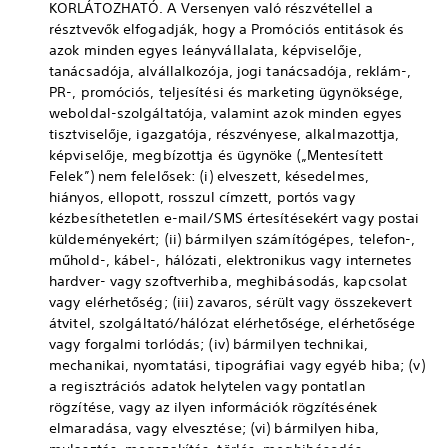
KORLÁTOZHATÓ. A Versenyen való részvétellel a
résztvevők elfogadják, hogy a Promóciós entitások és
azok minden egyes leányvállalata, képviselője,
tanácsadója, alvállalkozója, jogi tanácsadója, reklám-,
PR-, promóciós, teljesítési és marketing ügynöksége,
weboldal-szolgáltatója, valamint azok minden egyes
tisztviselője, igazgatója, részvényese, alkalmazottja,
képviselője, megbízottja és ügynöke („Mentesített
Felek”) nem felelősek: (i) elveszett, késedelmes,
hiányos, ellopott, rosszul címzett, portós vagy
kézbesíthetetlen e-mail/SMS értesítésekért vagy postai
küldeményekért; (ii) bármilyen számítógépes, telefon-,
műhold-, kábel-, hálózati, elektronikus vagy internetes
hardver- vagy szoftverhiba, meghibásodás, kapcsolat
vagy elérhetőség; (iii) zavaros, sérült vagy összekevert
átvitel, szolgáltató/hálózat elérhetősége, elérhetősége
vagy forgalmi torlódás; (iv) bármilyen technikai,
mechanikai, nyomtatási, tipográfiai vagy egyéb hiba; (v)
a regisztrációs adatok helytelen vagy pontatlan
rögzítése, vagy az ilyen információk rögzítésének
elmaradása, vagy elvesztése; (vi) bármilyen hiba,