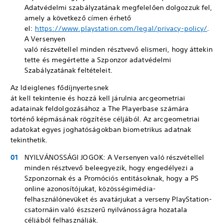
Adatvédelmi szabályzatának megfelelően dolgozzuk fel,
amely a következő címen érhető
el:
https://www.playstation.com/legal/privacy-policy/
.
A Versenyen
való részvétellel minden résztvevő elismeri, hogy áttekin
tette és megértette a Szponzor adatvédelmi
Szabályzatának feltételeit.
Az Ideiglenes fődíjnyertesnek
át kell tekintenie és hozzá kell járulnia arcgeometriai
adatainak feldolgozásához a The Playerbase számára
történő képmásának rögzítése céljából. Az arcgeometriai
adatokat egyes joghatóságokban biometrikus adatnak
tekinthetik.
NYILVÁNOSSÁGI JOGOK: A Versenyen való részvétellel
minden résztvevő beleegyezik, hogy engedélyezi a
Szponzornak és a Promóciós entitásoknak, hogy a PS
online azonosítójukat, közösségimédia-
felhasználónevüket és avatárjukat a verseny PlayStation-
csatornáin való észszerű nyilvánosságra hozatala
céljából felhasználják.