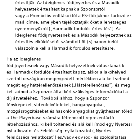
értesítjük. Az Ideiglenes fődíjnyertes és a Második
helyezettek értesítést kapnak a Szponzortól
vagy a Promóciós entitásoktól a PS-fiókjukhoz tartozó e-
mail-címre, amelyben tájékoztatják őket a lehetséges
nyereményükről („Harmadik fordulós értesítés”). Az
Ideiglenes fődíjnyertesnek és a Második helyezettnek az
értesítés elküldésétől számított öt (5) napon belül
válaszolnia kell a Harmadik fordulós értesítésre.
Ha az Ideiglenes
fődíjnyertesnek vagy Második helyezettnek választanak ki,
és Harmadik fordulós értesítést kapsz, akkor a lakóhelyed
szerinti országban megengedett mértékben alá kell vetned
magát egy háttérellenőrzésnek („Háttérellenőrzés”), és meg
kell adnod a Szponzor által kért szükséges információkat a
díj átvételéhez. Továbbá ahhoz, hogy a Szponzor
fényképeket, videofelvételeket, hanganyagokat,
mozgásrögzítéseket és hasonló anyagokat gyűjthessen tőled
a The Playerbase számára létrehozott reprezentáció
létrehozásához, ki kell töltened és alá kell írnod egy Nyertesi
nyilatkozatot és Felelősségi nyilatkozatot („Nyertesi
felelősségi nyilatkozat”) és/vagy egy jog- és szolgáltatási