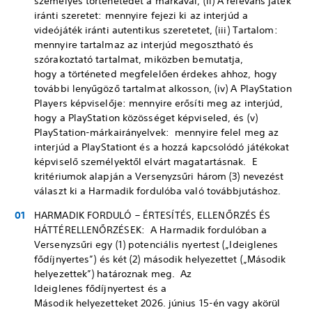
személyes történetedet a márkával, (ii) A releváns játék
iránti szeretet: mennyire fejezi ki az interjúd a
videójáték iránti autentikus szeretetet, (iii) Tartalom:
mennyire tartalmaz az interjúd megosztható és
szórakoztató tartalmat, miközben bemutatja,
hogy a történeted megfelelően érdekes ahhoz, hogy
további lenyűgöző tartalmat alkosson, (iv) A PlayStation
Players képviselője: mennyire erősíti meg az interjúd,
hogy a PlayStation közösséget képviseled, és (v)
PlayStation-márkairányelvek: mennyire felel meg az
interjúd a PlayStationt és a hozzá kapcsolódó játékokat
képviselő személyektől elvárt magatartásnak. E
kritériumok alapján a Versenyzsűri három (3) nevezést
választ ki a Harmadik fordulóba való továbbjutáshoz.
HARMADIK FORDULÓ – ÉRTESÍTÉS, ELLENŐRZÉS ÉS
HÁTTÉRELLENŐRZÉSEK: A Harmadik fordulóban a
Versenyzsűri egy (1) potenciális nyertest („Ideiglenes
fődíjnyertes”) és két (2) második helyezettet („Második
helyezettek”) határoznak meg. Az
Ideiglenes fődíjnyertest és a
Második helyezetteket 2026. június 15-én vagy akörül