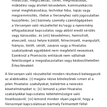
mulasztás, megszakítás, törlés, meghibásodás,
működési vagy átviteli késedelem, kommunikációs
vonal meghibásodása, technikai hiba, lopás vagy
megsemmisítés, illetve a Versenyhez való jogosulatlan
hozzáférés; (vii) bármely személy számítógépében
a Versenyen való részvétellel és/vagy a nyeremény
elfogadásával kapcsolatos vagy abból eredő sérülés
vagy károsodás; és (viii) késedelmes, hamisított,
elveszett, rossz helyre küldött, félrecímzett, manipulált,
hiányos, törölt, sérült, zavaros vagy a Hivatalos
szabályoknak egyébként nem megfelelő nevezések.
Ezenkívül a Promóciós entitások nem vállalnak
felelősséget a megválaszolatlan vagy kézbesíthetetlen
Értesítésekért.
A Versenyen való részvétellel minden résztvevő beleegyezik
az alábbiakba: (i) magára nézve kötelezőnek ismeri el a
jelen Hivatalos szabályokat, beleértve a nevezési
követelményeket is; (ii) lemond a jelen Hivatalos
szabályokkal kapcsolatos kétértelműségre való
hivatkozásról; (iii) lemond minden olyan jogáról, hogy a
Versennyel kapcsolatosan bármely Felmentett féllel