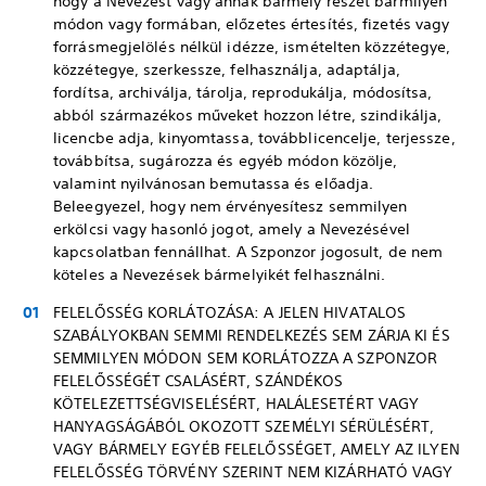
hogy a Nevezést vagy annak bármely részét bármilyen
módon vagy formában, előzetes értesítés, fizetés vagy
forrásmegjelölés nélkül idézze, ismételten közzétegye,
közzétegye, szerkessze, felhasználja, adaptálja,
fordítsa, archiválja, tárolja, reprodukálja, módosítsa,
abból származékos műveket hozzon létre, szindikálja,
licencbe adja, kinyomtassa, továbblicencelje, terjessze,
továbbítsa, sugározza és egyéb módon közölje,
valamint nyilvánosan bemutassa és előadja.
Beleegyezel, hogy nem érvényesítesz semmilyen
erkölcsi vagy hasonló jogot, amely a Nevezésével
kapcsolatban fennállhat. A Szponzor jogosult, de nem
köteles a Nevezések bármelyikét felhasználni.
FELELŐSSÉG KORLÁTOZÁSA: A JELEN HIVATALOS
SZABÁLYOKBAN SEMMI RENDELKEZÉS SEM ZÁRJA KI ÉS
SEMMILYEN MÓDON SEM KORLÁTOZZA A SZPONZOR
FELELŐSSÉGÉT CSALÁSÉRT, SZÁNDÉKOS
KÖTELEZETTSÉGVISELÉSÉRT, HALÁLESETÉRT VAGY
HANYAGSÁGÁBÓL OKOZOTT SZEMÉLYI SÉRÜLÉSÉRT,
VAGY BÁRMELY EGYÉB FELELŐSSÉGET, AMELY AZ ILYEN
FELELŐSSÉG TÖRVÉNY SZERINT NEM KIZÁRHATÓ VAGY