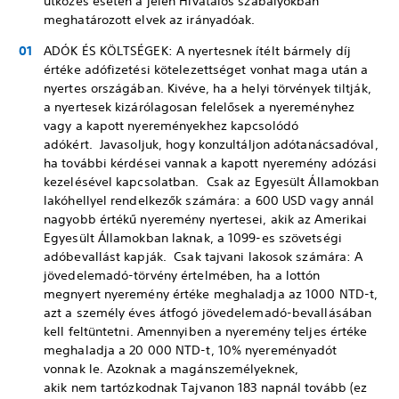
ütközés esetén a jelen Hivatalos szabályokban
meghatározott elvek az irányadóak.
ADÓK ÉS KÖLTSÉGEK: A nyertesnek ítélt bármely díj
értéke adófizetési kötelezettséget vonhat maga után a
nyertes országában. Kivéve, ha a helyi törvények tiltják,
a nyertesek kizárólagosan felelősek a nyereményhez
vagy a kapott nyereményekhez kapcsolódó
adókért. Javasoljuk, hogy konzultáljon adótanácsadóval,
ha további kérdései vannak a kapott nyeremény adózási
kezelésével kapcsolatban. Csak az Egyesült Államokban
lakóhellyel rendelkezők számára: a 600 USD vagy annál
nagyobb értékű nyeremény nyertesei, akik az Amerikai
Egyesült Államokban laknak, a 1099-es szövetségi
adóbevallást kapják. Csak tajvani lakosok számára: A
jövedelemadó-törvény értelmében, ha a lottón
megnyert nyeremény értéke meghaladja az 1000 NTD-t,
azt a személy éves átfogó jövedelemadó-bevallásában
kell feltüntetni. Amennyiben a nyeremény teljes értéke
meghaladja a 20 000 NTD-t, 10% nyereményadót
vonnak le. Azoknak a magánszemélyeknek,
akik nem tartózkodnak Tajvanon 183 napnál tovább (ez