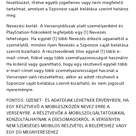
hivatkozást, illetve egyéb jogellenes vagy nem megfelelő
tartalmat, amelyet a Szponzor saját belátása szerint határoz
meg.
Nevezési korlát: A Versenyidőszak alatt személyenként és
PlayStation-fiókonként legfeljebb egy (1) Nevezés
lehetséges. Ha egynél (1) több Nevezés érkezik ugyanattól a
személytől, minden ilyen Nevezés a Szponzor saját belátása
szerint kizárható. A résztvevőknek tilos egynél (1) több e-
mail-címet, fiókot vagy több személyazonosságot használni.
Ha kiderül vagy gyanítható, hogy egy résztvevő egynél több
e-mail-címet vagy több személyazonosságot használ a
Versenyen való részvételhez, akkor az adott résztvevő a
Szponzor saját belátása szerint kizárható, és nem jogosult
nyereményre.
FONTOS: ÜZENET- ÉS ADATDÍJAK LEHETNEK ÉRVÉNYBEN, HA
EGY RÉSZTVEVŐ A MOBILESZKÖZÉN NEVEZ ERRE A
VERSENYRE. A RÉSZTVEVŐK A MOBILSZOLGÁLTATÓJUKKAL
KONZULTÁLHATNAK A DÍJCSOMAGOKRÓL. A VERSENYEN
NEM SZÜKSÉGES MOBILOS RÉSZVÉTEL A BELÉPÉSHEZ VAGY
EGY DÍJ MEGNYERÉSÉHEZ