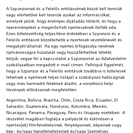
A Szponzornak és a Felelős entitásoknak közzé kell tenniük
vagy elérhetővé kell tenniük azokat az információkat,
amelyek jelzik, hogy érvényes díjátadás történt, és hogy a
nyereményeket a megerősített nyerteseknek ítélték oda.
Ezen kötelezettség teljesítése érdekében a Szponzor és a
Felelős entitások közzétehetik a nyertesek vezetéknevét és
megyéjét/államát. Ha egy nyertes kifogásolja nevének
nyilvánosságra hozatalát vagy hozzáférhetővé tételét,
kérjük, vegye fel a kapcsolatot a Szponzorral az Adatvédelmi
szabályzatban megadott e-mail címen. Felhívjuk figyelmét,
hogy a Szponzor és a Felelős entitások továbbra is kötelesek
lehetnek a nyertesek teljes listáját a szabályozó hatóságnak
vagy más harmadik feleknek átadni, a vonatkozó helyi
törvények előírásainak megfelelően.
Argentína, Bolívia, Brazília, Chile, Costa Rica, Ecuador, El
Salvador, Guatemala, Honduras, Kolumbia, Mexikó,
Nicaragua, Panama, Paraguay, Peru és Uruguay esetében: A
részvétel magában foglalja a pályázók és különösen a
nyertes(ek) filmfelvételeinek, fényképeinek, képeinek vagy
kép- és/vagy hangfelvételeinek és/vagy Személyes