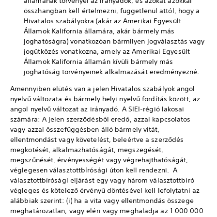
államának törvényei az irányadók, és azokat azokkal
összhangban kell értelmezni, függetlenül attól, hogy a
Hivatalos szabályokra (akár az Amerikai Egyesült
Államok Kalifornia államára, akár bármely más
joghatóságra) vonatkozóan bármilyen jogválasztás vagy
jogütközés vonatkozna, amely az Amerikai Egyesült
Államok Kalifornia államán kívüli bármely más
joghatóság törvényeinek alkalmazását eredményezné.
Amennyiben elütés van a jelen Hivatalos szabályok angol
nyelvű változata és bármely helyi nyelvű fordítás között, az
angol nyelvű változat az irányadó. A SIEI-régió lakosai
számára: A jelen szerződésből eredő, azzal kapcsolatos
vagy azzal összefüggésben álló bármely vitát,
ellentmondást vagy követelést, beleértve a szerződés
megkötését, alkalmazhatóságát, megszegését,
megszűnését, érvényességét vagy végrehajthatóságát,
véglegesen választottbírósági úton kell rendezni. A
választottbírósági eljárást egy vagy három választottbíró
végleges és kötelező érvényű döntésével kell lefolytatni az
alábbiak szerint: (i) ha a vita vagy ellentmondás összege
meghatározatlan, vagy eléri vagy meghaladja az 1 000 000