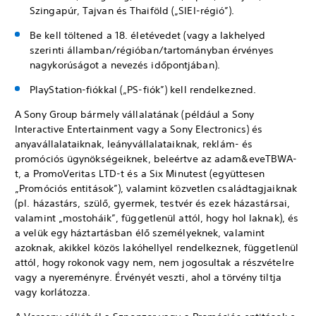
Szingapúr, Tajvan és Thaiföld („SIEI-régió”).
Be kell töltened a 18. életévedet (vagy a lakhelyed
szerinti államban/régióban/tartományban érvényes
nagykorúságot a nevezés időpontjában).
PlayStation-fiókkal („PS-fiók”) kell rendelkezned.
A Sony Group bármely vállalatának (például a Sony
Interactive Entertainment vagy a Sony Electronics) és
anyavállalataiknak, leányvállalataiknak, reklám- és
promóciós ügynökségeiknek, beleértve az adam&eveTBWA-
t, a PromoVeritas LTD-t és a Six Minutest (együttesen
„Promóciós entitások”), valamint közvetlen családtagjaiknak
(pl. házastárs, szülő, gyermek, testvér és ezek házastársai,
valamint „mostoháik”, függetlenül attól, hogy hol laknak), és
a velük egy háztartásban élő személyeknek, valamint
azoknak, akikkel közös lakóhellyel rendelkeznek, függetlenül
attól, hogy rokonok vagy nem, nem jogosultak a részvételre
vagy a nyereményre. Érvényét veszti, ahol a törvény tiltja
vagy korlátozza.