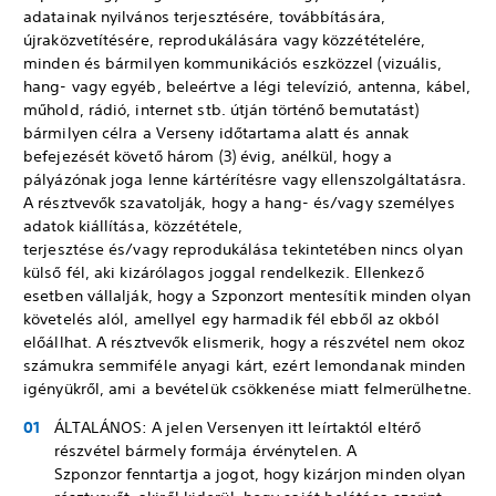
adatainak nyilvános terjesztésére, továbbítására,
újraközvetítésére, reprodukálására vagy közzétételére,
minden és bármilyen kommunikációs eszközzel (vizuális,
hang- vagy egyéb, beleértve a légi televízió, antenna, kábel,
műhold, rádió, internet stb. útján történő bemutatást)
bármilyen célra a Verseny időtartama alatt és annak
befejezését követő három (3) évig, anélkül, hogy a
pályázónak joga lenne kártérítésre vagy ellenszolgáltatásra.
A résztvevők szavatolják, hogy a hang- és/vagy személyes
adatok kiállítása, közzététele,
terjesztése és/vagy reprodukálása tekintetében nincs olyan
külső fél, aki kizárólagos joggal rendelkezik. Ellenkező
esetben vállalják, hogy a Szponzort mentesítik minden olyan
követelés alól, amellyel egy harmadik fél ebből az okból
előállhat. A résztvevők elismerik, hogy a részvétel nem okoz
számukra semmiféle anyagi kárt, ezért lemondanak minden
igényükről, ami a bevételük csökkenése miatt felmerülhetne.
ÁLTALÁNOS: A jelen Versenyen itt leírtaktól eltérő
részvétel bármely formája érvénytelen. A
Szponzor fenntartja a jogot, hogy kizárjon minden olyan