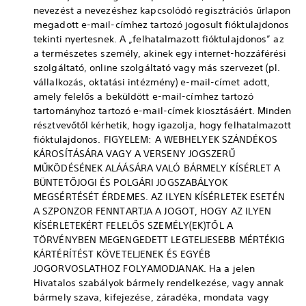
nevezést a nevezéshez kapcsolódó regisztrációs űrlapon
megadott e-mail-címhez tartozó jogosult fióktulajdonos
tekinti nyertesnek. A „felhatalmazott fióktulajdonos” az
a természetes személy, akinek egy internet-hozzáférési
szolgáltató, online szolgáltató vagy más szervezet (pl.
vállalkozás, oktatási intézmény) e-mail-címet adott,
amely felelős a beküldött e-mail-címhez tartozó
tartományhoz tartozó e-mail-címek kiosztásáért. Minden
résztvevőtől kérhetik, hogy igazolja, hogy felhatalmazott
fióktulajdonos. FIGYELEM: A WEBHELYEK SZÁNDÉKOS
KÁROSÍTÁSÁRA VAGY A VERSENY JOGSZERŰ
MŰKÖDÉSÉNEK ALÁÁSÁRA VALÓ BÁRMELY KÍSÉRLET A
BÜNTETŐJOGI ÉS POLGÁRI JOGSZABÁLYOK
MEGSÉRTÉSÉT ÉRDEMES. AZ ILYEN KÍSÉRLETEK ESETÉN
A SZPONZOR FENNTARTJA A JOGOT, HOGY AZ ILYEN
KÍSÉRLETEKÉRT FELELŐS SZEMÉLY(EK)TŐL A
TÖRVÉNYBEN MEGENGEDETT LEGTELJESEBB MÉRTÉKIG
KÁRTÉRÍTÉST KÖVETELJENEK ÉS EGYÉB
JOGORVOSLATHOZ FOLYAMODJANAK. Ha a jelen
Hivatalos szabályok bármely rendelkezése, vagy annak
bármely szava, kifejezése, záradéka, mondata vagy