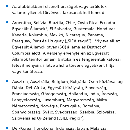
Az alábbiakban felsorolt országok vagy területek
valamelyikének törvényes lakosának kell lenned:
Argentína, Bolívia, Brazília, Chile, Costa Rica, Ecuador,
Egyesült Államok*, El Salvador, Guatemala, Honduras,
Kanada, Kolumbia, Mexikó, Nicaragua, Panama,
Paraguay, Peru és Uruguay („SIEA-régió”). *Nyitva áll az
Egyesült Államok ötven (50) állama és District of
Columbia előtt. A Verseny érvénytelen az Egyesült
Államok territóriumain, birtokain és tengerentúli katonai
létesítményein, illetve ahol a törvény egyébként tiltja
vagy korlátozza.
Ausztria, Ausztrália, Belgium, Bulgária, Cseh Köztársaság,
Dánia, Dél-Afrika, Egyesült Királyság, Finnország,
Franciaország, Görögország, Hollandia, India, Írország,
Lengyelország, Luxemburg, Magyarország, Málta,
Németország, Norvégia, Portugália, Románia,
Spanyolország, Svájc, Svédország, Szerbia, Szlovákia,
Szlovénia és Új-Zéland („SIEE-régió”).
Dél-Korea, Hongkong, Indonézia, Japán, Malajzia,