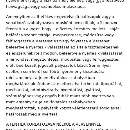
nyeremény (vagy annak bármely eleme); vagy (g) a résztvevő
hanyagsága vagy szándékos mulasztása.
Amennyiben az illetékes engedélyező hatóságok vagy a
vonatkozó szabályozások másként nem tiltják, a Szponzor
fenntartja a jogot, hogy – előzetes értesítés mellett – saját
belátása szerint törölje, megszüntesse, módosítsa vagy
felfüggessze a Versenyt és/vagy folytassa a Versenyt,
beleértve a nyertes kiválasztását az általa tisztességesnek
és ésszerűnek ítélt módon, beleértve a nyertes kiválasztását
a lemondás, megszüntetés, módosítás vagy felfüggesztés
előtt beérkezett jogosult pályázatok közül. Semmilyen
esetben sem kerül sor több nyeremény kiosztására,
mint amennyit a jelen Hivatalos szabályokban
meghatároztak. Abban az esetben, ha technikai, tipográfiai,
mechanikai, adminisztratív, nyomtatási, gyártási,
számítógépes vagy egyéb hibák miatt több nyertes van,
mint amennyit a jelen Hivatalos szabályokban
meghatároztak, a pályázók között véletlenszerű sorsolással
határozzák meg a nyertest.
A FENTIEK KORLÁTOZÁSA NÉLKÜL A VERSENNYEL