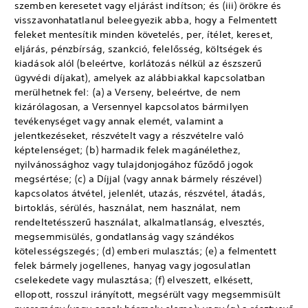
szemben keresetet vagy eljárást indítson; és (iii) örökre és
visszavonhatatlanul beleegyezik abba, hogy a Felmentett
feleket mentesítik minden követelés, per, ítélet, kereset,
eljárás, pénzbírság, szankció, felelősség, költségek és
kiadások alól (beleértve, korlátozás nélkül az észszerű
ügyvédi díjakat), amelyek az alábbiakkal kapcsolatban
merülhetnek fel: (a) a Verseny, beleértve, de nem
kizárólagosan, a Versennyel kapcsolatos bármilyen
tevékenységet vagy annak elemét, valamint a
jelentkezéseket, részvételt vagy a részvételre való
képtelenséget; (b) harmadik felek magánélethez,
nyilvánossághoz vagy tulajdonjogához fűződő jogok
megsértése; (c) a Díjjal (vagy annak bármely részével)
kapcsolatos átvétel, jelenlét, utazás, részvétel, átadás,
birtoklás, sérülés, használat, nem használat, nem
rendeltetésszerű használat, alkalmatlanság, elvesztés,
megsemmisülés, gondatlanság vagy szándékos
kötelességszegés; (d) emberi mulasztás; (e) a felmentett
felek bármely jogellenes, hanyag vagy jogosulatlan
cselekedete vagy mulasztása; (f) elveszett, elkésett,
ellopott, rosszul irányított, megsérült vagy megsemmisült