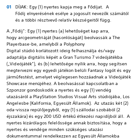
DÍJAK: Egy (1) nyertes kapja meg a Fődíjat. A
Fődíj elnyerésének esélye a jogosult nevezők számától
és a többi résztvevő relatív készségeitől függ.
A „Fődíj”: Egy (1) nyertes (a) lehetőséget kap arra,
hogy arcgeometriáját (hasonlóságát) beolvassák a The
Playerbase-be, amelyből a Polyphony
Digital stúdió korlátozott ideig felhasználja és/vagy
adaptálja digitális képét a Gran Turismo 7 videójátékba
(„Videójáték”), és (b) lehetősége nyílik arra, hogy segítsen
megtervezni egy egyedi játékon belüli Fantasy logót és egy
járműfestést, amelyet véglegesen hozzáadnak a Videójáték
Showcase menüjéhez. A beolvasással kapcsolatban a
Szponzor gondoskodik a nyertes és egy (1) vendég
utazásáról a PlayStation Studios Visual Arts stúdiójába, Los
Angelesbe (Kalifornia, Egyesült Államok). Az utazás két (2)
oda-vissza repülőjegyből, egy (1) szállodai szobából (2
éjszakára) és egy 200 USD értékű étkezési napidíjból áll. A
nyertes kizárólagos felelőssége annak biztosítása, hogy a
nyertes és vendége minden szükséges utazási
dokumentummal rendelkezzen az Egyesült Államokba