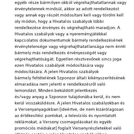
egyéb része bármilyen okból végrehajthatatlannak vagy
érvénytelennek minősül, akkor az adott rendelkezést
vagy annak egy részét módosítani kell vagy törölni kell
oly módon, hogy a Hivatalos szabályok többi
rendelkezése érvényes és végrehajtható maradjon. A
Hivatalos szabályok vagy a nyereményjátékkal
kapcsolatos dokumentumok bármely rendelkezésének
érvénytelensége vagy végrehajthatatlansága nem érinti
bármely más rendelkezés érvényességét vagy
végrehajthatóságát. Egyetlen résztvevőnek sincs joga
ezen Hivatalos szabályok módosítására vagy
módosítására. A jelen Hivatalos szabályok
bármely feltételének Szponzor általi kikényszerítésének
elmaradása nem jelenti e rendelkezésről való
lemondást. Minden beküldött jelentkezés
és/vagy anyag a Szponzor tulajdonába kerül, és nem
kerül visszaküldésre. A jelen Hivatalos szabályokban és
a Versenyanyagokban (ideértve, de nem kizárólagosan
az értékesítési pontokat, a televíziós és nyomtatott
reklámokat, a Verseny csomagolásokat és egyéb
promóciós médiákat) foglalt Versenyrészletekkel való