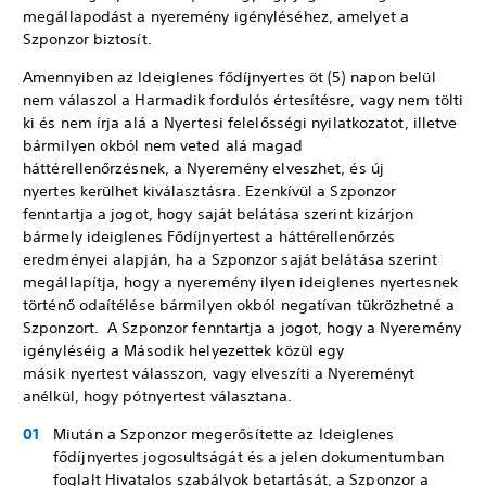
megállapodást a nyeremény igényléséhez, amelyet a
Szponzor biztosít.
Amennyiben az Ideiglenes fődíjnyertes öt (5) napon belül
nem válaszol a Harmadik fordulós értesítésre, vagy nem tölti
ki és nem írja alá a Nyertesi felelősségi nyilatkozatot, illetve
bármilyen okból nem veted alá magad
háttérellenőrzésnek, a Nyeremény elveszhet, és új
nyertes kerülhet kiválasztásra. Ezenkívül a Szponzor
fenntartja a jogot, hogy saját belátása szerint kizárjon
bármely ideiglenes Fődíjnyertest a háttérellenőrzés
eredményei alapján, ha a Szponzor saját belátása szerint
megállapítja, hogy a nyeremény ilyen ideiglenes nyertesnek
történő odaítélése bármilyen okból negatívan tükrözhetné a
Szponzort. A Szponzor fenntartja a jogot, hogy a Nyeremény
igényléséig a Második helyezettek közül egy
másik nyertest válasszon, vagy elveszíti a Nyereményt
anélkül, hogy pótnyertest választana.
Miután a Szponzor megerősítette az Ideiglenes
fődíjnyertes jogosultságát és a jelen dokumentumban
foglalt Hivatalos szabályok betartását, a Szponzor a