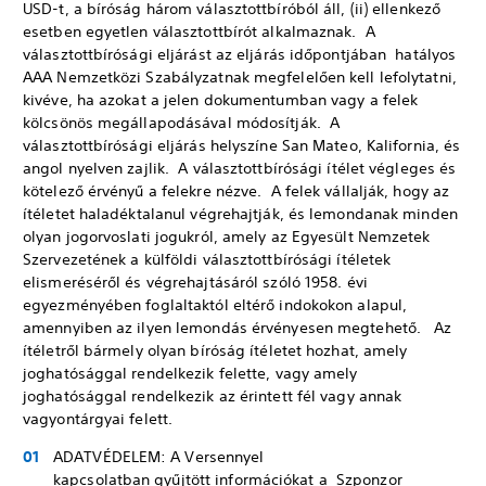
USD-t, a bíróság három választottbíróból áll, (ii) ellenkező
esetben egyetlen választottbírót alkalmaznak. A
választottbírósági eljárást az eljárás időpontjában hatályos
AAA Nemzetközi Szabályzatnak megfelelően kell lefolytatni,
kivéve, ha azokat a jelen dokumentumban vagy a felek
kölcsönös megállapodásával módosítják. A
választottbírósági eljárás helyszíne San Mateo, Kalifornia, és
angol nyelven zajlik. A választottbírósági ítélet végleges és
kötelező érvényű a felekre nézve. A felek vállalják, hogy az
ítéletet haladéktalanul végrehajtják, és lemondanak minden
olyan jogorvoslati jogukról, amely az Egyesült Nemzetek
Szervezetének a külföldi választottbírósági ítéletek
elismeréséről és végrehajtásáról szóló 1958. évi
egyezményében foglaltaktól eltérő indokokon alapul,
amennyiben az ilyen lemondás érvényesen megtehető. Az
ítéletről bármely olyan bíróság ítéletet hozhat, amely
joghatósággal rendelkezik felette, vagy amely
joghatósággal rendelkezik az érintett fél vagy annak
vagyontárgyai felett.
ADATVÉDELEM: A Versennyel
kapcsolatban gyűjtött információkat a Szponzor