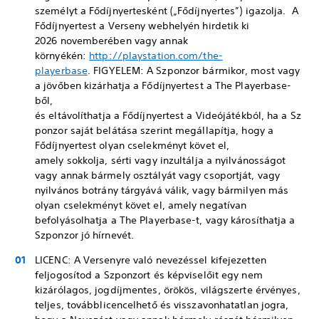
személyt a Fődíjnyertesként („Fődíjnyertes”) igazolja. A
Fődíjnyertest a Verseny webhelyén hirdetik ki
2026 novemberében vagy annak
környékén:
http://playstation.com/the-
playerbase
. FIGYELEM: A Szponzor bármikor, most vagy
a jövőben kizárhatja a Fődíjnyertest a The Playerbase-
ből,
és eltávolíthatja a Fődíjnyertest a Videójátékból, ha a Sz
ponzor saját belátása szerint megállapítja, hogy a
Fődíjnyertest olyan cselekményt követ el,
amely sokkolja, sérti vagy inzultálja a nyilvánosságot
vagy annak bármely osztályát vagy csoportját, vagy
nyilvános botrány tárgyává válik, vagy bármilyen más
olyan cselekményt követ el, amely negatívan
befolyásolhatja a The Playerbase-t, vagy károsíthatja a
Szponzor jó hírnevét.
LICENC: A Versenyre való nevezéssel kifejezetten
feljogosítod a Szponzort és képviselőit egy nem
kizárólagos, jogdíjmentes, örökös, világszerte érvényes,
teljes, továbblicencelhető és visszavonhatatlan jogra,