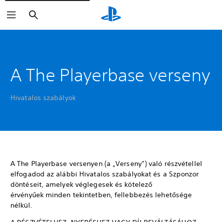
Keresés
A The Playerbase verseny
Hivatalos szabályok
A The Playerbase versenyen (a „Verseny”) való részvétellel
elfogadod az alábbi Hivatalos szabályokat és a Szponzor
döntéseit, amelyek véglegesek és kötelező
érvényűek minden tekintetben, fellebbezés lehetősége
nélkül.