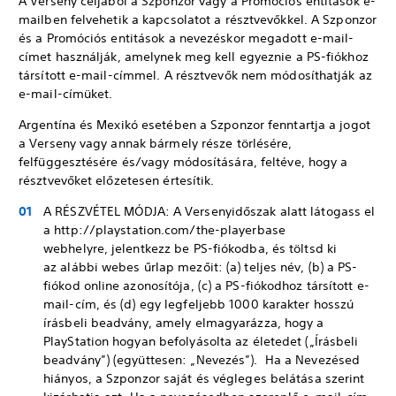
A Verseny céljából a Szponzor vagy a Promóciós entitások e-
mailben felvehetik a kapcsolatot a résztvevőkkel. A Szponzor
és a Promóciós entitások a nevezéskor megadott e-mail-
címet használják, amelynek meg kell egyeznie a PS-fiókhoz
társított e-mail-címmel. A résztvevők nem módosíthatják az
e-mail-címüket.
Argentína és Mexikó esetében a Szponzor fenntartja a jogot
a Verseny vagy annak bármely része törlésére,
felfüggesztésére és/vagy módosítására, feltéve, hogy a
résztvevőket előzetesen értesítik.
A RÉSZVÉTEL MÓDJA: A Versenyidőszak alatt látogass el
a http://playstation.com/the-playerbase
webhelyre, jelentkezz be PS-fiókodba, és töltsd ki
az alábbi webes űrlap mezőit: (a) teljes név, (b) a PS-
fiókod online azonosítója, (c) a PS-fiókodhoz társított e-
mail-cím, és (d) egy legfeljebb 1000 karakter hosszú
írásbeli beadvány, amely elmagyarázza, hogy a
PlayStation hogyan befolyásolta az életedet („Írásbeli
beadvány”) (együttesen: „Nevezés”). Ha a Nevezésed
hiányos, a Szponzor saját és végleges belátása szerint