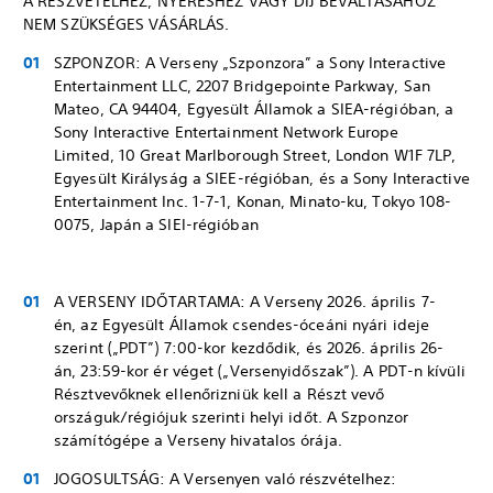
A RÉSZVÉTELHEZ, NYERÉSHEZ VAGY DÍJ BEVÁLTÁSÁHOZ
NEM SZÜKSÉGES VÁSÁRLÁS.
SZPONZOR: A Verseny „Szponzora” a Sony Interactive
Entertainment LLC, 2207 Bridgepointe Parkway, San
Mateo, CA 94404, Egyesült Államok a SIEA-régióban, a
Sony Interactive Entertainment Network Europe
Limited, 10 Great Marlborough Street, London W1F 7LP,
Egyesült Királyság a SIEE-régióban, és a Sony Interactive
Entertainment Inc. 1-7-1, Konan, Minato-ku, Tokyo 108-
0075, Japán a SIEI-régióban
A VERSENY IDŐTARTAMA: A Verseny 2026. április 7-
én, az Egyesült Államok csendes-óceáni nyári ideje
szerint („PDT”) 7:00-kor kezdődik, és 2026. április 26-
án, 23:59-kor ér véget („Versenyidőszak”). A PDT-n kívüli
Résztvevőknek ellenőrizniük kell a Részt vevő
országuk/régiójuk szerinti helyi időt. A Szponzor
számítógépe a Verseny hivatalos órája.
JOGOSULTSÁG: A Versenyen való részvételhez: