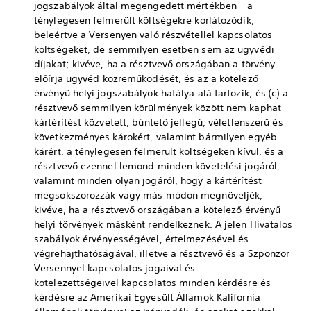
jogszabályok által megengedett mértékben – a
ténylegesen felmerült költségekre korlátozódik,
beleértve a Versenyen való részvétellel kapcsolatos
költségeket, de semmilyen esetben sem az ügyvédi
díjakat; kivéve, ha a résztvevő országában a törvény
előírja ügyvéd közreműködését, és az a kötelező
érvényű helyi jogszabályok hatálya alá tartozik; és (c) a
résztvevő semmilyen körülmények között nem kaphat
kártérítést közvetett, büntető jellegű, véletlenszerű és
következményes károkért, valamint bármilyen egyéb
kárért, a ténylegesen felmerült költségeken kívül, és a
résztvevő ezennel lemond minden követelési jogáról,
valamint minden olyan jogáról, hogy a kártérítést
megsokszorozzák vagy más módon megnöveljék,
kivéve, ha a résztvevő országában a kötelező érvényű
helyi törvények másként rendelkeznek. A jelen Hivatalos
szabályok érvényességével, értelmezésével és
végrehajthatóságával, illetve a résztvevő és a Szponzor
Versennyel kapcsolatos jogaival és
kötelezettségeivel kapcsolatos minden kérdésre és
kérdésre az Amerikai Egyesült Államok Kalifornia