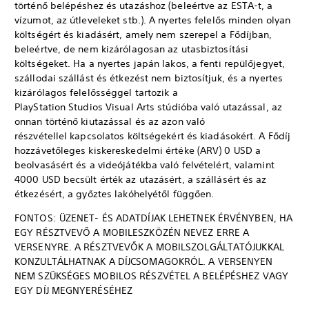
történő belépéshez és utazáshoz (beleértve az ESTA-t, a
vízumot, az útleveleket stb.). A nyertes felelős minden olyan
költségért és kiadásért, amely nem szerepel a Fődíjban,
beleértve, de nem kizárólagosan az utasbiztosítási
költségeket. Ha a nyertes japán lakos, a fenti repülőjegyet,
szállodai szállást és étkezést nem biztosítjuk, és a nyertes
kizárólagos felelősséggel tartozik a
PlayStation Studios Visual Arts stúdióba való utazással, az
onnan történő kiutazással és az azon való
részvétellel kapcsolatos költségekért és kiadásokért. A Fődíj
hozzávetőleges kiskereskedelmi értéke (ARV) 0 USD a
beolvasásért és a videójátékba való felvételért, valamint
4000 USD becsült érték az utazásért, a szállásért és az
étkezésért, a győztes lakóhelyétől függően.
FONTOS: ÜZENET- ÉS ADATDÍJAK LEHETNEK ÉRVÉNYBEN, HA
EGY RÉSZTVEVŐ A MOBILESZKÖZÉN NEVEZ ERRE A
VERSENYRE. A RÉSZTVEVŐK A MOBILSZOLGÁLTATÓJUKKAL
KONZULTÁLHATNAK A DÍJCSOMAGOKRÓL. A VERSENYEN
NEM SZÜKSÉGES MOBILOS RÉSZVÉTEL A BELÉPÉSHEZ VAGY
EGY DÍJ MEGNYERÉSÉHEZ