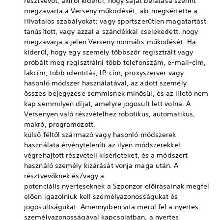
résztvevőt, akiről kiderül, hogy saját belátása szerint
megzavarta a Verseny működését; aki megsértette a
Hivatalos szabályokat; vagy sportszerűtlen magatartást
tanúsított, vagy azzal a szándékkal cselekedett, hogy
megzavarja a jelen Verseny normális működését. Ha
kiderül, hogy egy személy többször regisztrált vagy
próbált meg regisztrálni több telefonszám, e-mail-cím,
lakcím, több identitás, IP-cím, proxyszerver vagy
hasonló módszer használatával, az adott személy
összes bejegyzése semmisnek minősül, és az illető nem
kap semmilyen díjat, amelyre jogosult lett volna. A
Versenyen való részvételhez robotikus, automatikus,
makró, programozott,
külső féltől származó vagy hasonló módszerek
használata érvényteleníti az ilyen módszerekkel
végrehajtott részvételi kísérleteket, és a módszert
használó személy kizárását vonja maga után. A
résztvevőknek és/vagy a
potenciális nyerteseknek a Szponzor előírásainak megfel
elően igazolniuk kell személyazonosságukat és
jogosultságukat. Amennyiben vita merül fel a nyertes
személyazonosságával kapcsolatban, a nyertes