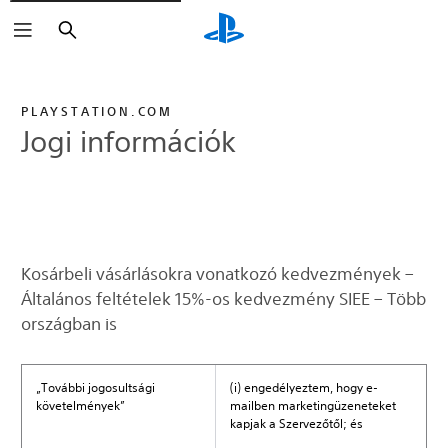
Keresés
PLAYSTATION.COM
Jogi információk
Kosárbeli vásárlásokra vonatkozó kedvezmények –
Általános feltételek 15%-os kedvezmény SIEE – Több
országban is
„További jogosultsági
(i) engedélyeztem, hogy e-
követelmények”
mailben marketingüzeneteket
kapjak a Szervezőtől; és