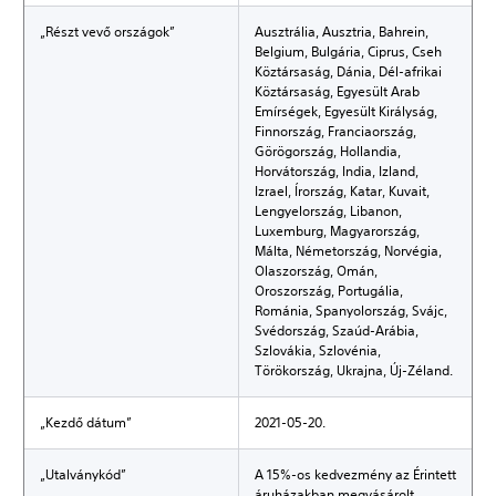
„Részt vevő országok”
Ausztrália, Ausztria, Bahrein,
Belgium, Bulgária, Ciprus, Cseh
Köztársaság, Dánia, Dél-afrikai
Köztársaság, Egyesült Arab
Emírségek, Egyesült Királyság,
Finnország, Franciaország,
Görögország, Hollandia,
Horvátország, India, Izland,
Izrael, Írország, Katar, Kuvait,
Lengyelország, Libanon,
Luxemburg, Magyarország,
Málta, Németország, Norvégia,
Olaszország, Omán,
Oroszország, Portugália,
Románia, Spanyolország, Svájc,
Svédország, Szaúd-Arábia,
Szlovákia, Szlovénia,
Törökország, Ukrajna, Új-Zéland.
„Kezdő dátum”
2021-05-20.
„Utalványkód”
A 15%-os kedvezmény az Érintett
áruházakban megvásárolt