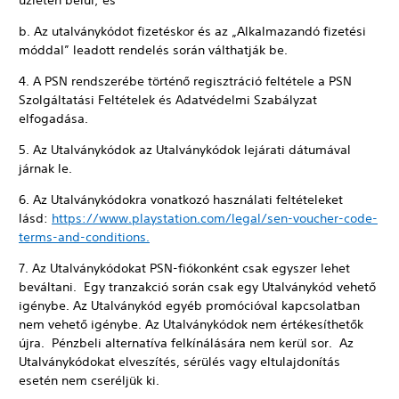
üzleten belül; és
b. Az utalványkódot fizetéskor és az „Alkalmazandó fizetési
móddal” leadott rendelés során válthatják be.
4. A PSN rendszerébe történő regisztráció feltétele a PSN
Szolgáltatási Feltételek és Adatvédelmi Szabályzat
elfogadása.
5. Az Utalványkódok az Utalványkódok lejárati dátumával
járnak le.
6. Az Utalványkódokra vonatkozó használati feltételeket
lásd:
https://www.playstation.com/legal/sen-voucher-code-
terms-and-conditions.
7. Az Utalványkódokat PSN-fiókonként csak egyszer lehet
beváltani. Egy tranzakció során csak egy Utalványkód vehető
igénybe. Az Utalványkód egyéb promócióval kapcsolatban
nem vehető igénybe. Az Utalványkódok nem értékesíthetők
újra. Pénzbeli alternatíva felkínálására nem kerül sor. Az
Utalványkódokat elveszítés, sérülés vagy eltulajdonítás
esetén nem cseréljük ki.