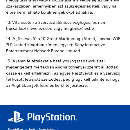
megújítására és/vagy módosítására a végrehajtás bármely
szakaszában, amennyiben azt szükségesnek ítéli, vagy ha
előre nem látható körülmények okot adnak rá.
13. Vita esetén a Szervező döntése végleges, és nem
bocsátkozik levelezésbe vagy megbeszélésbe.
14. A „Szervező” a 10 Great Marlborough Street, London W1F
7LP United Kingdom címen jegyzett Sony Interactive
Entertainment Network Europe Limited.
15. A jelen feltételeket a hatályos jogszabályok által
megengedett mértékben Anglia törvényei szerint állították
össze és kell értelmezni, az egyes Résztvevők és a Szervező
fél között létrejött szerződést pedig úgy kell tekinteni, hogy
az Angliában jött létre és kerül teljesítésre.
Kezdőlap
Jogi információk