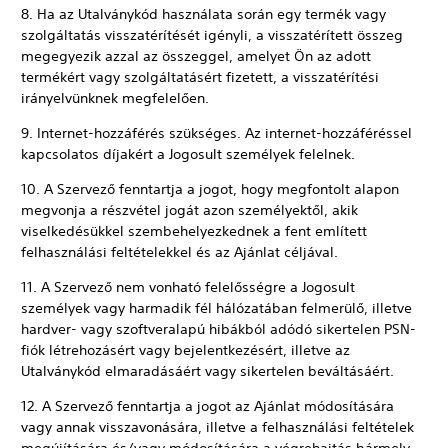
8. Ha az Utalványkód használata során egy termék vagy
szolgáltatás visszatérítését igényli, a visszatérített összeg
megegyezik azzal az összeggel, amelyet Ön az adott
termékért vagy szolgáltatásért fizetett, a visszatérítési
irányelvünknek megfelelően.
9. Internet-hozzáférés szükséges. Az internet-hozzáféréssel
kapcsolatos díjakért a Jogosult személyek felelnek.
10. A Szervező fenntartja a jogot, hogy megfontolt alapon
megvonja a részvétel jogát azon személyektől, akik
viselkedésükkel szembehelyezkednek a fent említett
felhasználási feltételekkel és az Ajánlat céljával.
11. A Szervező nem vonható felelősségre a Jogosult
személyek vagy harmadik fél hálózatában felmerülő, illetve
hardver- vagy szoftveralapú hibákból adódó sikertelen PSN-
fiók létrehozásért vagy bejelentkezésért, illetve az
Utalványkód elmaradásáért vagy sikertelen beváltásáért.
12. A Szervező fenntartja a jogot az Ajánlat módosítására
vagy annak visszavonására, illetve a felhasználási feltételek