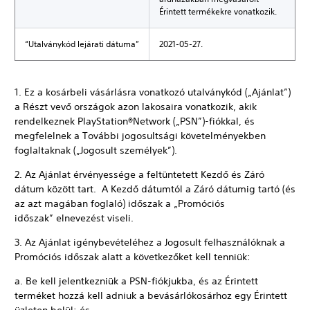
Érintett termékekre vonatkozik.
“Utalványkód lejárati dátuma”
2021-05-27.
1. Ez a kosárbeli vásárlásra vonatkozó utalványkód („Ajánlat”)
a Részt vevő országok azon lakosaira vonatkozik, akik
rendelkeznek PlayStation®Network („PSN”)-fiókkal, és
megfelelnek a További jogosultsági követelményekben
foglaltaknak („Jogosult személyek”).
2. Az Ajánlat érvényessége a feltüntetett Kezdő és Záró
dátum között tart. A Kezdő dátumtól a Záró dátumig tartó (és
az azt magában foglaló) időszak a „Promóciós
időszak” elnevezést viseli.
3. Az Ajánlat igénybevételéhez a Jogosult felhasználóknak a
Promóciós időszak alatt a következőket kell tenniük:
a. Be kell jelentkezniük a PSN-fiókjukba, és az Érintett
terméket hozzá kell adniuk a bevásárlókosárhoz egy Érintett