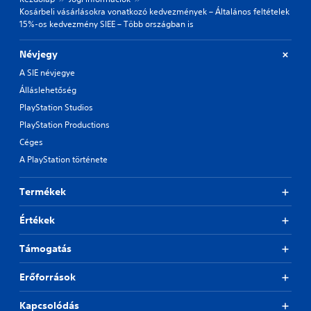
Kosárbeli vásárlásokra vonatkozó kedvezmények – Általános feltételek
15%-os kedvezmény SIEE – Több országban is
Névjegy
A SIE névjegye
Álláslehetőség
PlayStation Studios
PlayStation Productions
Céges
A PlayStation története
Termékek
Értékek
Támogatás
Erőforrások
Kapcsolódás