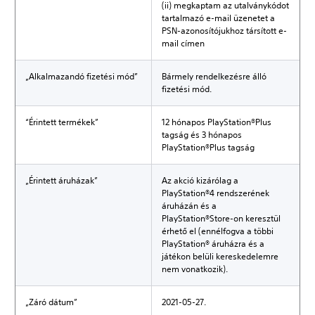
(ii) megkaptam az utalványkódot
tartalmazó e-mail üzenetet a
PSN-azonosítójukhoz társított e-
mail címen
„Alkalmazandó fizetési mód”
Bármely rendelkezésre álló
fizetési mód.
“Érintett termékek”
12 hónapos PlayStation®Plus
tagság és 3 hónapos
PlayStation®Plus tagság
„Érintett áruházak”
Az akció kizárólag a
PlayStation®4 rendszerének
áruházán és a
PlayStation®Store-on keresztül
érhető el (ennélfogva a többi
PlayStation® áruházra és a
játékon belüli kereskedelemre
nem vonatkozik).
„Záró dátum”
2021-05-27.