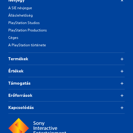
Névjegy
A SIE névjegye
Álláslehetőség
PlayStation Studios
PlayStation Productions
Céges
A PlayStation története
Termékek
Értékek
Támogatás
Erőforrások
Kapcsolódás