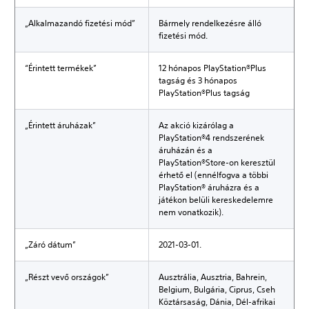
„Alkalmazandó fizetési mód”
Bármely rendelkezésre álló
fizetési mód.
“Érintett termékek”
12 hónapos PlayStation®Plus
tagság és 3 hónapos
PlayStation®Plus tagság
„Érintett áruházak”
Az akció kizárólag a
PlayStation®4 rendszerének
áruházán és a
PlayStation®Store-on keresztül
érhető el (ennélfogva a többi
PlayStation® áruházra és a
játékon belüli kereskedelemre
nem vonatkozik).
„Záró dátum”
2021-03-01.
„Részt vevő országok”
Ausztrália, Ausztria, Bahrein,
Belgium, Bulgária, Ciprus, Cseh
Köztársaság, Dánia, Dél-afrikai