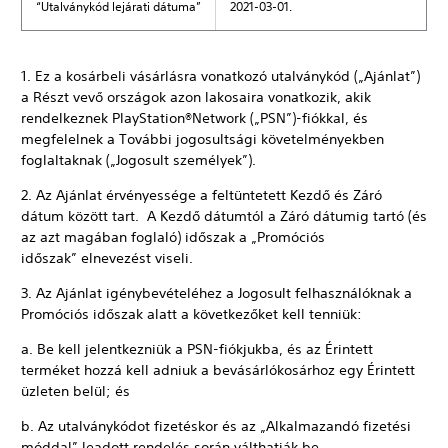
“Utalványkód lejárati dátuma”
2021-03-01.
1. Ez a kosárbeli vásárlásra vonatkozó utalványkód („Ajánlat”)
a Részt vevő országok azon lakosaira vonatkozik, akik
rendelkeznek PlayStation®Network („PSN”)-fiókkal, és
megfelelnek a További jogosultsági követelményekben
foglaltaknak („Jogosult személyek”).
2. Az Ajánlat érvényessége a feltüntetett Kezdő és Záró
dátum között tart. A Kezdő dátumtól a Záró dátumig tartó (és
az azt magában foglaló) időszak a „Promóciós
időszak” elnevezést viseli.
3. Az Ajánlat igénybevételéhez a Jogosult felhasználóknak a
Promóciós időszak alatt a következőket kell tenniük:
a. Be kell jelentkezniük a PSN-fiókjukba, és az Érintett
terméket hozzá kell adniuk a bevásárlókosárhoz egy Érintett
üzleten belül; és
b. Az utalványkódot fizetéskor és az „Alkalmazandó fizetési
móddal” leadott rendelés során válthatják be.