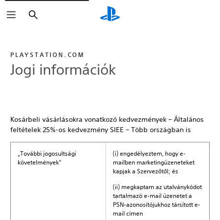
Keresés
PLAYSTATION.COM
Jogi információk
Kosárbeli vásárlásokra vonatkozó kedvezmények – Általános
feltételek 25%-os kedvezmény SIEE – Több országban is
„További jogosultsági
(i) engedélyeztem, hogy e-
követelmények”
mailben marketingüzeneteket
kapjak a Szervezőtől; és
(ii) megkaptam az utalványkódot
tartalmazó e-mail üzenetet a
PSN-azonosítójukhoz társított e-
mail címen