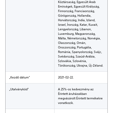
Köztársaság, Egyesült Arab
Emírségek, Egyesült Királyság,
Finnország, Franciaország,
Görögország, Hollandia,
Horvátország, India, Izland,
Izrael, Írország, Katar, Kuvait,
Lengyelország, Libanon,
Luxemburg, Magyarország,
Málta, Németország, Norvégia,
Olaszország, Omán,
Oroszország, Portugália,
Románia, Spanyolország, Svájc,
Svédország, Szaúd-Arábia,
Szlovákia, Szlovénia,
Törökország, Ukrajna, Új-Zéland.
„Kezdő dátum”
2021-02-22.
„Utalványkód”
A 25%-os kedvezmény az
Érintett áruházakban
megvásárolt Érintett termékekre
vonatkozik.