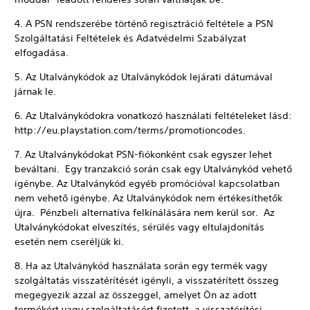
4. A PSN rendszerébe történő regisztráció feltétele a PSN
Szolgáltatási Feltételek és Adatvédelmi Szabályzat
elfogadása.
5. Az Utalványkódok az Utalványkódok lejárati dátumával
járnak le.
6. Az Utalványkódokra vonatkozó használati feltételeket lásd:
http://eu.playstation.com/terms/promotioncodes.
7. Az Utalványkódokat PSN-fiókonként csak egyszer lehet
beváltani. Egy tranzakció során csak egy Utalványkód vehető
igénybe. Az Utalványkód egyéb promócióval kapcsolatban
nem vehető igénybe. Az Utalványkódok nem értékesíthetők
újra. Pénzbeli alternatíva felkínálására nem kerül sor. Az
Utalványkódokat elveszítés, sérülés vagy eltulajdonítás
esetén nem cseréljük ki.
8. Ha az Utalványkód használata során egy termék vagy
szolgáltatás visszatérítését igényli, a visszatérített összeg
megegyezik azzal az összeggel, amelyet Ön az adott
termékért vagy szolgáltatásért fizetett, a visszatérítési