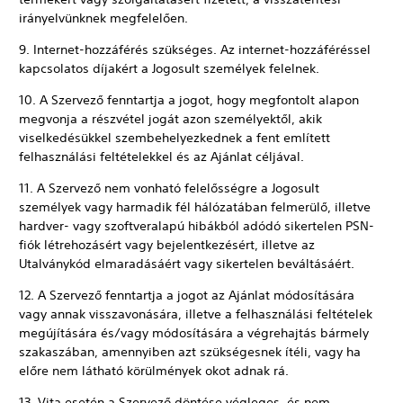
irányelvünknek megfelelően.
9. Internet-hozzáférés szükséges. Az internet-hozzáféréssel
kapcsolatos díjakért a Jogosult személyek felelnek.
10. A Szervező fenntartja a jogot, hogy megfontolt alapon
megvonja a részvétel jogát azon személyektől, akik
viselkedésükkel szembehelyezkednek a fent említett
felhasználási feltételekkel és az Ajánlat céljával.
11. A Szervező nem vonható felelősségre a Jogosult
személyek vagy harmadik fél hálózatában felmerülő, illetve
hardver- vagy szoftveralapú hibákból adódó sikertelen PSN-
fiók létrehozásért vagy bejelentkezésért, illetve az
Utalványkód elmaradásáért vagy sikertelen beváltásáért.
12. A Szervező fenntartja a jogot az Ajánlat módosítására
vagy annak visszavonására, illetve a felhasználási feltételek
megújítására és/vagy módosítására a végrehajtás bármely
szakaszában, amennyiben azt szükségesnek ítéli, vagy ha
előre nem látható körülmények okot adnak rá.
13. Vita esetén a Szervező döntése végleges, és nem