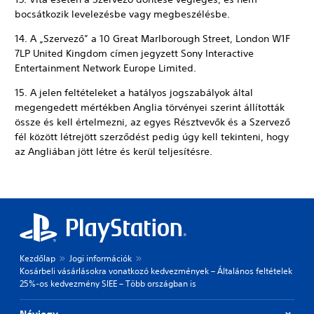
bocsátkozik levelezésbe vagy megbeszélésbe.
14. A „Szervező” a 10 Great Marlborough Street, London W1F
7LP United Kingdom címen jegyzett Sony Interactive
Entertainment Network Europe Limited.
15. A jelen feltételeket a hatályos jogszabályok által
megengedett mértékben Anglia törvényei szerint állították
össze és kell értelmezni, az egyes Résztvevők és a Szervező
fél között létrejött szerződést pedig úgy kell tekinteni, hogy
az Angliában jött létre és kerül teljesítésre.
Kezdőlap
Jogi információk
Kosárbeli vásárlásokra vonatkozó kedvezmények – Általános feltételek
25%-os kedvezmény SIEE – Több országban is