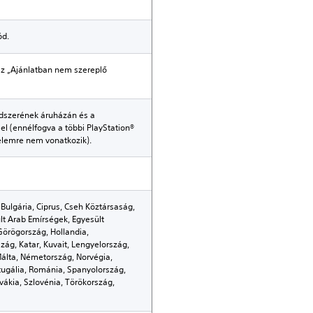
ód.
az „Ajánlatban nem szereplő
ndszerének áruházán és a
el (ennélfogva a többi PlayStation®
delemre nem vonatkozik).
 Bulgária, Ciprus, Cseh Köztársaság,
lt Arab Emírségek, Egyesült
Görögország, Hollandia,
rszág, Katar, Kuvait, Lengyelország,
álta, Németország, Norvégia,
ugália, Románia, Spanyolország,
vákia, Szlovénia, Törökország,