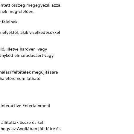
térített összeg megegyezik azzal
nknek megfelelően.
 felelnek.
mélyektől, akik viselkedésükkel
ő, illetve hardver- vagy
lványkód elmaradásáért vagy
nálási feltételek megújítására
ha előre nem látható
Interactive Entertainment
állították össze és kell
 hogy az Angliában jött létre és