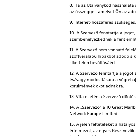
8. Ha az Utalványkód használata s
az összeggel, amelyet Ön az adott
9. Internet-hozzáférés szükséges.
10. A Szervező fenntartja a jogo
szembehelyezkednek a fent említet
11. A Szervező nem vonható felel
szoftveralapú hibákból adódó sik
sikertelen beváltásáért.
12. A Szervező fenntartja a jogot
és/vagy módosítására a végrehaj
körülmények okot adnak rá.
13. Vita esetén a Szervező dönt
14. A „Szervező” a 10 Great Marl
Network Europe Limited.
15. A jelen feltételeket a hatály
értelmezni, az egyes Résztvevők é