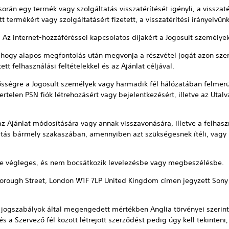
orán egy termék vagy szolgáltatás visszatérítését igényli, a vissza
 termékért vagy szolgáltatásért fizetett, a visszatérítési irányelvü
 Az internet-hozzáféréssel kapcsolatos díjakért a Jogosult személyek
t, hogy alapos megfontolás után megvonja a részvétel jogát azon sze
t felhasználási feltételekkel és az Ajánlat céljával.
ősségre a Jogosult személyek vagy harmadik fél hálózatában felmerül
ertelen PSN fiók létrehozásért vagy bejelentkezésért, illetve az Uta
 az Ajánlat módosítására vagy annak visszavonására, illetve a felhasz
tás bármely szakaszában, amennyiben azt szükségesnek ítéli, vagy 
ése végleges, és nem bocsátkozik levelezésbe vagy megbeszélésbe.
borough Street, London W1F 7LP United Kingdom címen jegyzett Sony 
os jogszabályok által megengedett mértékben Anglia törvényei szerint 
s a Szervező fél között létrejött szerződést pedig úgy kell tekinteni,