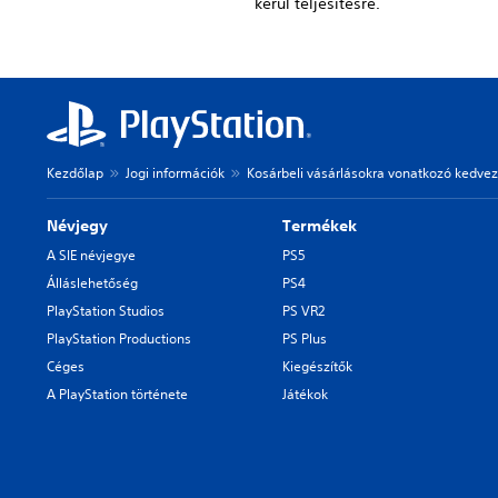
kerül teljesítésre.
Kezdőlap
Jogi információk
Kosárbeli vásárlásokra vonatkozó kedve
Névjegy
Termékek
A SIE névjegye
PS5
Álláslehetőség
PS4
PlayStation Studios
PS VR2
PlayStation Productions
PS Plus
Céges
Kiegészítők
A PlayStation története
Játékok