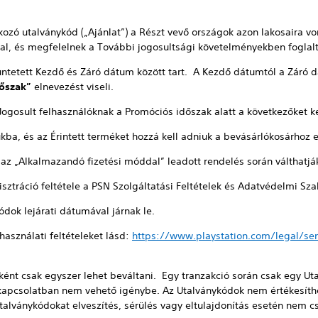
tkozó utalványkód („Ajánlat”) a Részt vevő országok azon lakosaira v
kal, és megfelelnek a További jogosultsági követelményekben foglal
tüntetett Kezdő és Záró dátum között tart. A Kezdő dátumtól a Záró 
őszak”
elnevezést viseli.
Jogosult felhasználóknak a Promóciós időszak alatt a következőket ke
jukba, és az Érintett terméket hozzá kell adniuk a bevásárlókosárhoz e
 az „Alkalmazandó fizetési móddal” leadott rendelés során válthatjá
sztráció feltétele a PSN Szolgáltatási Feltételek és Adatvédelmi Sz
dok lejárati dátumával járnak le.
használati feltételeket lásd:
https://www.playstation.com/legal/se
ként csak egyszer lehet beváltani. Egy tranzakció során csak egy U
apcsolatban nem vehető igénybe. Az Utalványkódok nem értékesíthet
talványkódokat elveszítés, sérülés vagy eltulajdonítás esetén nem cse