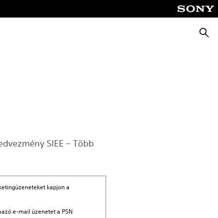
Keres
kedvezmény SIEE – Több
ketingüzeneteket kapjon a
lmazó e-mail üzenetet a PSN