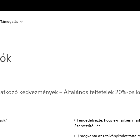
Támogatás
iók
onatkozó kedvezmények – Általános feltételek 20%-os 
(i) engedélyezte, hogy e-mailben mar
yek”
Szervezőtől; és
(ii) megkapta az utalványkódot tarta