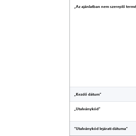
„Az ajánlatban nem szereplő term
„Kezdő dátum”
„Utalványkód”
“Utalványkód lejárati dátuma”