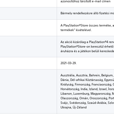
azonosítóhoz társított e-mail címen
Bármely rendelkezésre álló fizetési m
A PlayStation®Store összes terméke, 
termékek” kivételével.
Az akció kizárólag a PlayStation®4 re
PlayStation®Store-on keresztül érhető 
áruházra és a játékon belüli kereske
2021-03-29.
Ausztrália, Ausztria, Bahrein, Belgium,
Dánia, Dél-afrikai Köztársaság, Egyesü
Királyság, Finnország, Franciaország, 
Horvátország, India, Izland, Izrael, Íro
Libanon, Luxemburg, Magyarország, M
Olaszország, Omán, Oroszország, Port
Svájc, Svédország, Szaúd-Arábia, Szlo
Ukrajna, Új-Zéland