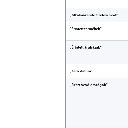
„Alkalmazandó fizetési mód”
“Érintett termékek”
„Érintett áruházak”
„Záró dátum”
„Részt vevő országok”