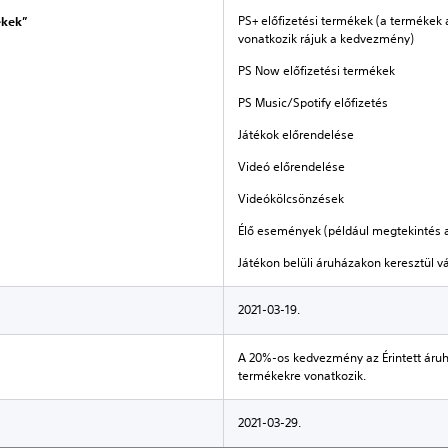
PS+ előfizetési termékek (a termékek
ékek”
vonatkozik rájuk a kedvezmény)
PS Now előfizetési termékek
PS Music/Spotify előfizetés
Játékok előrendelése
Videó előrendelése
Videókölcsönzések
Élő események (például megtekintés a
Játékon belüli áruházakon keresztül v
2021-03-19.
A 20%-os kedvezmény az Érintett áruh
termékekre vonatkozik.
2021-03-29.