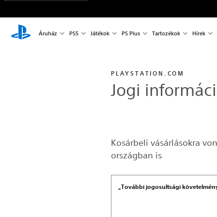
Áruház
PS5
Játékok
PS Plus
Tartozékok
Hírek
PLAYSTATION.COM
Jogi informác
Kosárbeli vásárlásokra v
országban is
„További jogosultsági követelmén