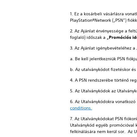
1. Ez a kosárbeli vásárlásra vona
PlayStation®Network („PSN”) fiók
2. Az Ajánlat érvényessége a fel
foglaló) időszak a
„Promóciós id
3. Az Ajánlat igénybevételéhez a 
a. Be kell jelentkezniük PSN fiók
b. Az utalványkódot fizetéskor és
4. A PSN rendszerébe történő regi
5. Az Utalványkódok az Utalványkó
6. Az Utalványkódokra vonatkozó 
conditions.
7. Az Utalványkódokat PSN fiókon
Utalványkód egyéb promócióval k
felkínálására nem kerül sor. Az U