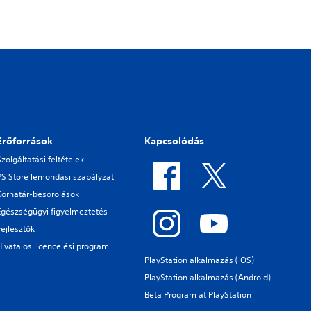
Erőforrások
Kapcsolódás
Szolgáltatási feltételek
PS Store lemondási szabályzat
Korhatár-besorolások
Egészségügyi figyelmeztetés
Fejlesztők
Hivatalos licencelési program
PlayStation alkalmazás (iOS)
PlayStation alkalmazás (Android)
Beta Program at PlayStation