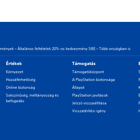
zmények – Általános feltételek 20%-os kedvezmény SIEE – Több országban is
Értékek
Támogatás
Környezet
Támogatóközpont
Hozzáférhetőség
A PlayStation biztonsága
Online biztonság
Állapot
Sokszínűség, méltányosság és
PlayStation javítások
befogadás
Jelszó visszaállítása
Visszatérítési igény