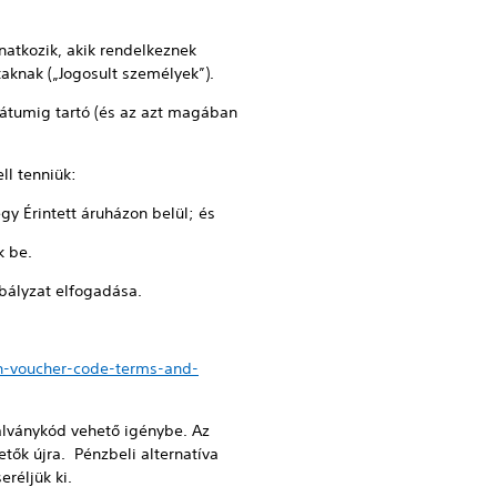
onatkozik, akik rendelkeznek
taknak („Jogosult személyek”).
dátumig tartó (és az azt magában
ll tenniük:
gy Érintett áruházon belül; és
k be.
abályzat elfogadása.
n-voucher-code-terms-and-
talványkód vehető igénybe. Az
ők újra. Pénzbeli alternatíva
réljük ki.