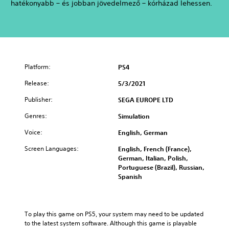
hatékonyabb – és jobban jövedelmező – kórházad lehessen.
Platform:
PS4
Release:
5/3/2021
Publisher:
SEGA EUROPE LTD
Genres:
Simulation
Voice:
English, German
Screen Languages:
English, French (France),
German, Italian, Polish,
Portuguese (Brazil), Russian,
Spanish
To play this game on PS5, your system may need to be updated 
to the latest system software. Although this game is playable 