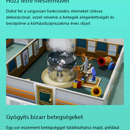
Hozz létre mesterművet
Dobd fel a szigorúan funkcionális elemeket ízléses
dekorációval, ezzel növelve a betegek elégedettségét és
besöpörve a kórházdizájnszakma éves díjait.
Gyógyíts bizarr betegségeket
Egy sor eszement betegséggel találkozhatsz majd, például