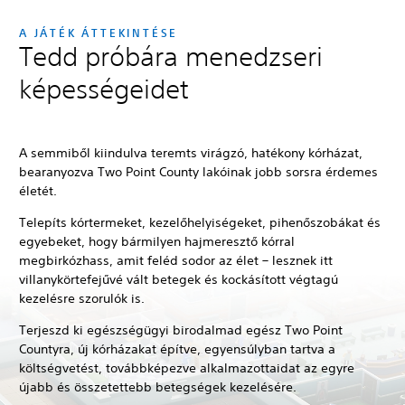
A JÁTÉK ÁTTEKINTÉSE
Tedd próbára menedzseri
képességeidet
A semmiből kiindulva teremts virágzó, hatékony kórházat,
bearanyozva Two Point County lakóinak jobb sorsra érdemes
életét.
Telepíts kórtermeket, kezelőhelyiségeket, pihenőszobákat és
egyebeket, hogy bármilyen hajmeresztő kórral
megbirkózhass, amit feléd sodor az élet – lesznek itt
villanykörtefejűvé vált betegek és kockásított végtagú
kezelésre szorulók is.
Terjeszd ki egészségügyi birodalmad egész Two Point
Countyra, új kórházakat építve, egyensúlyban tartva a
költségvetést, továbbképezve alkalmazottaidat az egyre
újabb és összetettebb betegségek kezelésére.