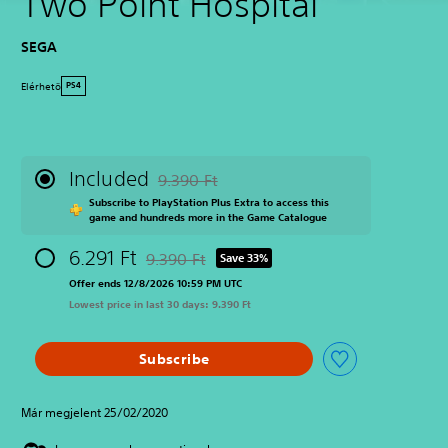
Two Point Hospital
SEGA
Elérhetö
PS4
Included
9.390 Ft
Discounted from original price of 9.390 Ft
Subscribe to PlayStation Plus Extra to access this
game and hundreds more in the Game Catalogue
6.291 Ft
9.390 Ft
Save 33%
Discounted from original price of 9.390 Ft
Offer ends 12/8/2026 10:59 PM UTC
Lowest price in last 30 days: 9.390 Ft
Subscribe
Már megjelent 25/02/2020