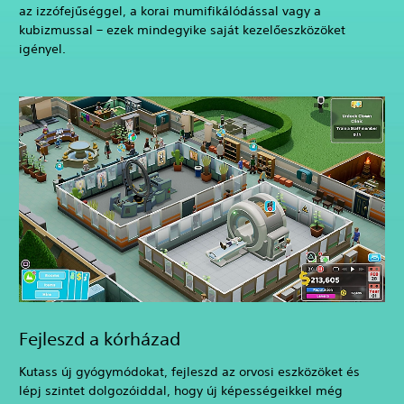
az izzófejűséggel, a korai mumifikálódással vagy a
kubizmussal – ezek mindegyike saját kezelőeszközöket
igényel.
Fejleszd a kórházad
Kutass új gyógymódokat, fejleszd az orvosi eszközöket és
lépj szintet dolgozóiddal, hogy új képességeikkel még