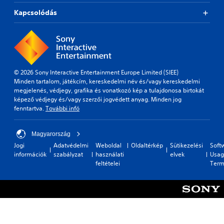
Kapcsolódás
© 2026 Sony Interactive Entertainment Europe Limited (SIEE)
Minden tartalom, játékcím, kereskedelmi név és/vagy kereskedelmi
megjelenés, védjegy, grafika és vonatkozó kép a tulajdonosa birtokát
képező védjegy és/vagy szerzői jogvédett anyag. Minden jog
fenntartva.
További infó
Magyarország
Jogi
Adatvédelmi
Weboldal
Oldaltérkép
Sütikezelési
Soft
információk
szabályzat
használati
elvek
Usag
feltételei
Term