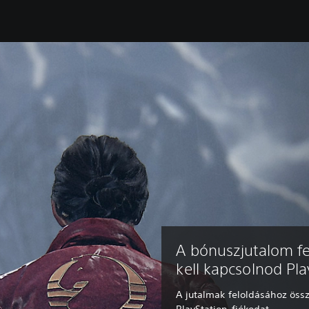
A bónuszjutalom f
kell kapcsolnod Pla
A jutalmak feloldásához öss