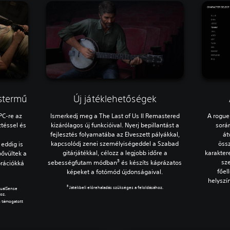
estermű
Új játéklehetőségek
PC-re az
Ismerkedj meg a The Last of Us II Remastered
A roguel
ztéssel és
kizárólagos új funkcióival. Nyerj bepillantást a
során
e
fejlesztés folyamatába az Elveszett pályákkal,
át
kapcsolódj zenei személyiségeddel a Szabad
öss
 eddig is
gitárjátékkal, célozz a legjobb időre a
karakter
bővültek a
3
sz
sebességfutam módban
és készíts káprázatos
brációkká
főel
képeket a fotómód újdonságaival.
helyszí
3
Játékbeli előrehaladás szükséges a feloldásához.
DualSense
oz.
n támogatott