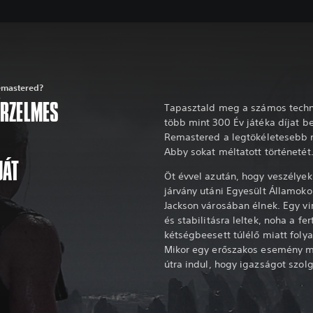
Remastered?
 ÉRZELMES
Tapasztald meg a számos techni
több mint 300 Év játéka díjat be
Remastered a legtökéletesebb 
Abby sokat méltatott történetét
JÁT
Öt évvel azután, hogy veszélyekk
járvány utáni Egyesült Államokon
Jackson városában élnek. Egy v
és stabilitásra leltek, noha a fe
kétségbeesett túlélő miatt foly
Mikor egy erőszakos esemény m
útra indul, hogy igazságot szolg