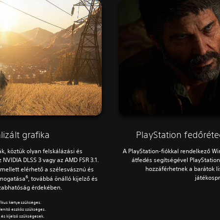
izált grafika
PlayStation fedőrét
k, köztük olyan felskálázási és
A PlayStation-fiókkal rendelkező Wi
z NVIDIA DLSS 3 vagy az AMD FSR 3.1.
átfedés segítségével PlayStation
hozzáférhetnek a barátok li
mellett elérhető a szélesvásznú és
6
játékospr
támogatása
, továbbá önálló kijelző és
szabhatóság érdekében.
fikus kártya szükséges.
lenítő eszköz szükséges.
 és kijelző szükségesek.