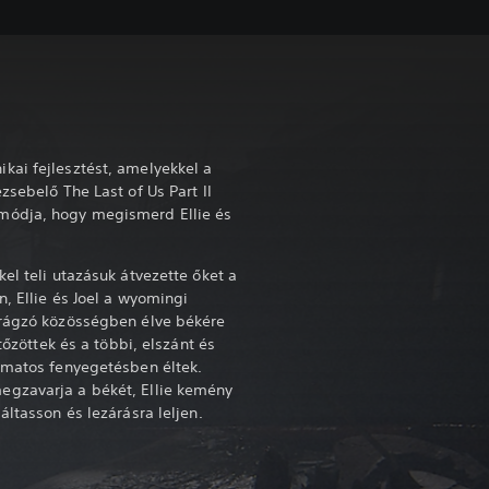
kai fejlesztést, amelyekkel a
zsebelő The Last of Us Part II
módja, hogy megismerd Ellie és
.
el teli utazásuk átvezette őket a
, Ellie és Joel a wyomingi
irágzó közösségben élve békére
rtőzöttek és a többi, elszánt és
amatos fenyegetésben éltek.
egzavarja a békét, Ellie kemény
áltasson és lezárásra leljen.