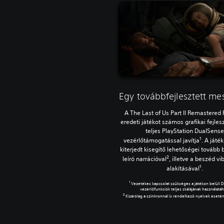
Egy továbbfejlesztett m
A The Last of Us Part II Remastered 
eredeti játékot számos grafikai fejles
teljes PlayStation DualSens
1
vezérlőtámogatással javítja
. A játék
kiterjedt kisegítő lehetőségei tovább 
2
leíró narrációval
, illetve a beszéd vi
1
alakításával
.
1
Vezetékes kapcsolat szükséges a játékon belüli 
vezérlőfunkciók teljes skálájának használatáh
2
Kizárólag a szinkronnal is rendelkező nyelvek eseté