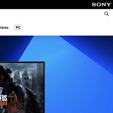
Keres
térés
PC