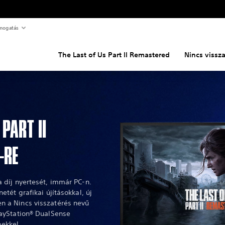
mogatás
The Last of Us Part II Remastered
Nincs vissza
PART II
-RE
a díj nyertesét, immár PC-n.
etét grafikai újításokkal, új
n a Nincs visszatérés nevű
layStation® DualSense
ekkel.