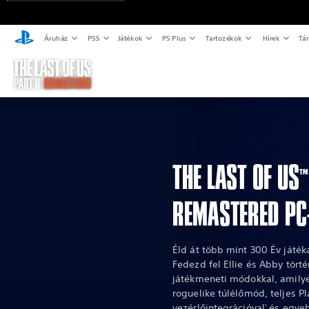
Áruház
PS5
Játékok
PS Plus
Tartozékok
Hírek
Tá
THE LAST OF US
™
REMASTERED PC
Éld át több mint 300 Év játék
Fedezd fel Ellie és Abby történ
játékmeneti módokkal, amilye
roguelike túlélőmód, teljes P
vezérlőintegrációval
és egyeb
1