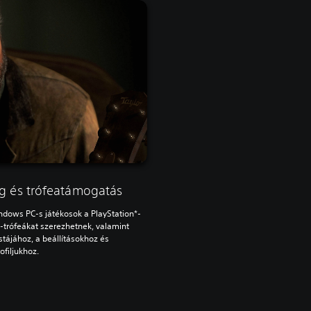
eg és trófeatámogatás
ndows PC-s játékosok a PlayStation*-
-trófeákat szerezhetnek, valamint
stájához, a beállításokhoz és
ofiljukhoz.