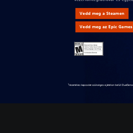
Vedd meg a Steamen
Vedd meg az Epic Games 
1
Vezetékes kapcsolat szükséges a játékon belüli DualSense