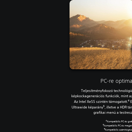
PC-re optimal
Teljesítményfokozó technológiá
képkockagenerációs funkciók, mint a
4
Az Intel XeSS szintén támogatott.
E
5
Ultrawide képarány
, illetve a HDR 
grafikai menü a testre
4
Kompatibilis PC és gra
5
Kompatibilis PC és megje
6
Kompatibilis számítógép