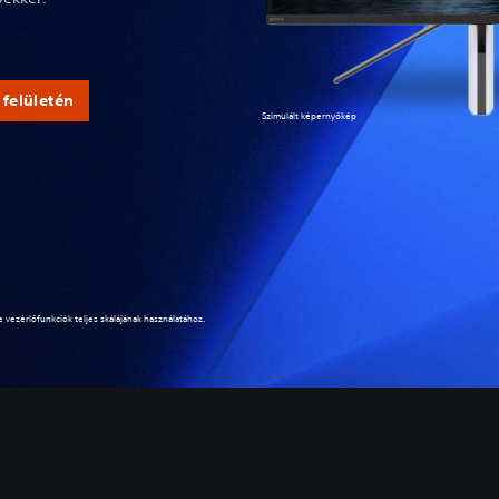
felületén
Szimulált képernyőkép
 vezérlőfunkciók teljes skálájának használatához.