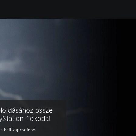
eloldásához össze
yStation-fiókodat
ze kell kapcsolnod