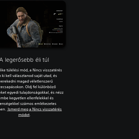
A legerősebb éli túl
ike túlélési mód, a Nincs visszatérés
 ki kell választanod saját utad, és
verekedni magad véletlenszerű
zecsapásokon. Oldj fel különböző
eket egyedi tulajdonságokkal, és nézz
embe kegyetlen ellenfelekkel és
lenségekkel számos emlékezetes
nen.
Ismerd meg a Nincs visszatérés
módot
.