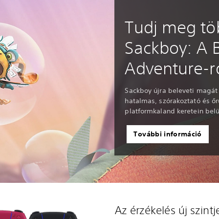
Tudj meg tö
Sackboy: A 
Adventure-r
Sackboy újra beleveti magát 
hatalmas, szórakoztató és őr
platformkaland keretein belü
További információ
Az érzékelés új szint