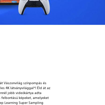
 át Vászonvilág színpompás és
les 4K látványvilággal*! Éld át az
nnél jobb videókártya adta
 felbontású képeket, amelyeket
eep Learning Super Sampling