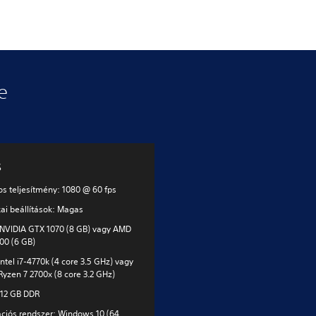
e
s
os teljesítmény: 1080 @ 60 fps
kai beállítások: Magas
NVIDIA GTX 1070 (8 GB) vagy AMD
00 (6 GB)
Intel i7-4770k (4 core 3.5 GHz) vagy
yzen 7 2700x (8 core 3.2 GHz)
12 GB DDR
ciós rendszer: Windows 10 (64