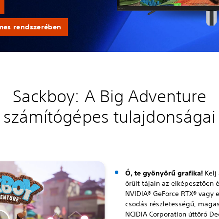
mes rendszerében
Sackboy: A Big Adventure
számítógépes tulajdonságai
Ó, te gyönyörű grafika!
Kelj
őrült tájain az elképesztően é
NVIDIA® GeForce RTX® vagy e
csodás részletességű, magas
NCIDIA Corporation úttörő D