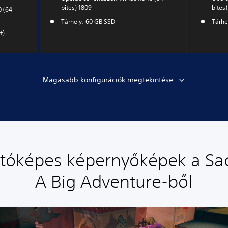
bites) 1809
bites
0 (64
Tárhely: 60 GB SSD
Tárhe
t)
Magasabb konfigurációk megtekintése
tóképes képernyőképek a Sa
A Big Adventure-ből