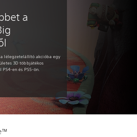
bbet a
Big
ől
a lélegzetelállító akcióba egy
ületes 3D többjátékos
l PS4-en és PS5-ön.
je™