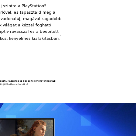
 szintre a PlayStation®
rlővel, és tapasztald meg a
 vadonatúj, magával ragadóbb
k világát a kézzel fogható
ptív ravasszal és a beépített
1
kus, kényelmes kialakításban.
 adaptív ravaszhoz és a beépített mikrofonhoz USB-
tó játékokban érhetők el.