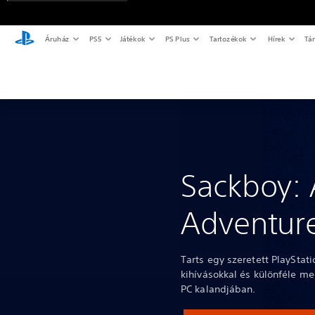
Áruház
PS5
Játékok
PS Plus
Tartozékok
Hírek
Tá
Sackboy: 
Adventur
Tarts egy szeretett PlayStati
kihívásokkal és különféle me
PC kalandjában.