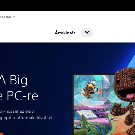
mogatás
Áttekintés
PC
A Big
e PC-re
on-hőssel az első
glepő platformakcióval teli