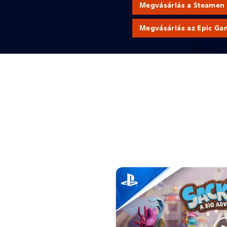
Megvásárlás a Steamen
Megvásárlás az Epic Ga