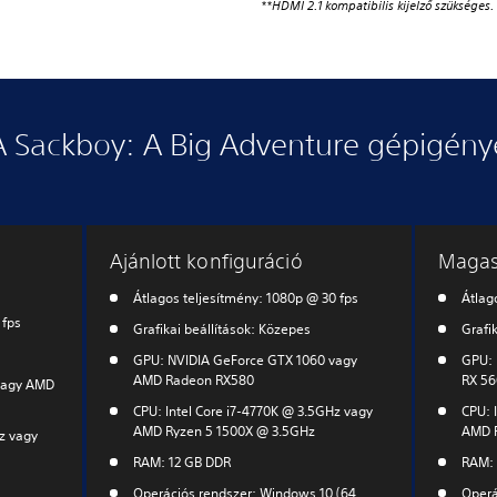
**HDMI 2.1 kompatibilis kijelző szükséges.
A Sackboy: A Big Adventure gépigény
Ajánlott konfiguráció
Maga
Átlagos teljesítmény: 1080p @ 30 fps
Átlag
 fps
Grafikai beállítások: Közepes
Grafi
GPU: NVIDIA GeForce GTX 1060 vagy
GPU: 
AMD Radeon RX580
RX 56
vagy AMD
CPU: Intel Core i7-4770K @ 3.5GHz vagy
CPU: 
AMD Ryzen 5 1500X @ 3.5GHz
AMD R
z vagy
RAM: 12 GB DDR
RAM: 
Operációs rendszer: Windows 10 (64
Operá