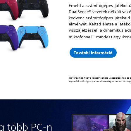
Emeld a számítógépes játékot új
DualSense® vezeték nélküli vezé
kedvenc számítógépes játékaid
élményét. Keltsd életre a játéko
visszajelzéssel, a dinamikus ada
mikrofonnal – mindezt egy ikoni
További információ
1
Előfordulhat, hogy a kézzel fogható visszajelzéshez, az
kapcsolat szükséges, és ezek kizárólag az ezeket támoga
g több PC-n