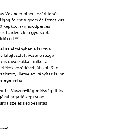
as Vex nem pihen, ezért lépést
 Ugorj fejest a gyors és frenetikus
 60 képkocka/másodperces
pes hardvereken gyorsabb
 időkkel.**
 el az élményben a külön a
 kifejlesztett vezérlő rezgő
ikus ravaszokkal, mikor a
etékes vezérlővel játszol PC-n.
zhatsz, illetve az irányítás külön
s egérrel is.
d fel Vászonvilág mélységeit és
ával ragadó képi világ
ultra széles képbeállítás
ányel.