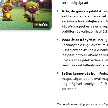
technológiája ad.
Azta, de gyors a játék!
Az alj
kell tartani a galád terveivel.
akcióba a továbbfejlesztett
képsűrűséggel és az erre ké
betöltési és változó frissítési
Vedd át az irányítást!
Merülj
Sackboy™: A Big Adventure-re
visszajelzésekkel és a dinam
PlayStation®5 DualSense® vez
Sokféle más játékpaden is játs
beállításával billentyűzettel é
Széles képernyős buli!
Fedez
magasságait a rendkívül mag
segítségével, amelyet a 21:9 
biztosít.*
*Kompatibilis számítógépet és monitort ig