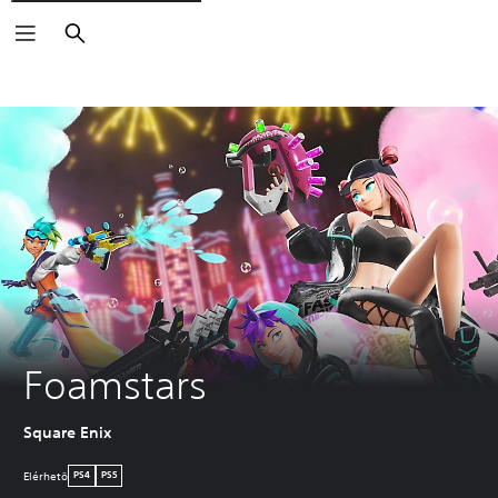
Keresés
Foamstars
Square Enix
Elérhetö
PS4
PS5