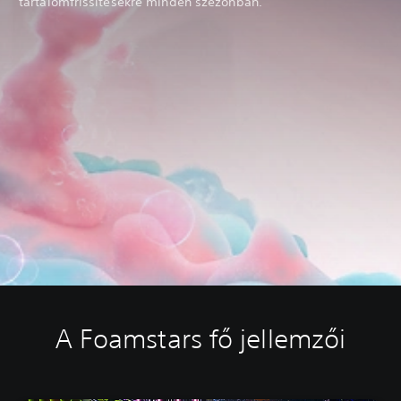
tartalomfrissítésekre minden szezonban.
A Foamstars fő jellemzői