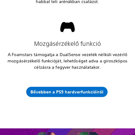
habbal teli arénákban csatázol.
Mozgásérzékelő funkció
A Foamstars támogatja a DualSense vezeték nélküli vezérlő
mozgásérzékelő funkcióját, lehetőséget adva a giroszkópos
célzásra a fegyver használatakor.
Bővebben a PS5 hardverfunkcióiról