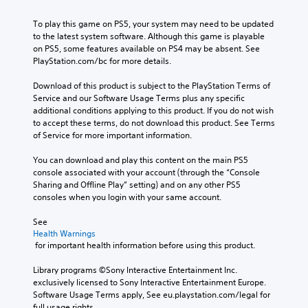
m
r
e
m
a
n
o
m
To play this game on PS5, your system may need to be updated 
i
a
f
u
to the latest system software. Although this game is playable 
n
t
t
n
on PS5, some features available on PS4 may be absent. See 
c
i
h
i
PlayStation.com/bc for more details.
h
v
e
c
a
e
g
a
Download of this product is subject to the PlayStation Terms of 
r
p
a
t
Service and our Software Usage Terms plus any specific 
a
r
m
e
additional conditions applying to this product. If you do not wish 
c
e
e
m
to accept these terms, do not download this product. See Terms 
t
s
b
o
of Service for more important information.
e
e
y
r
r
t
c
e
You can download and play this content on the main PS5 
s
l
h
e
console associated with your account (through the “Console 
o
a
o
a
Sharing and Offline Play” setting) and on any other PS5 
n
y
o
s
consoles when you login with your same account.
l
o
s
i
y
u
i
l
See 
.
t
n
y
Health Warnings
,
g
w
 for important health information before using this product.
o
a
i
r
n
t
Library programs ©Sony Interactive Entertainment Inc. 
s
a
h
exclusively licensed to Sony Interactive Entertainment Europe. 
o
l
o
Software Usage Terms apply, See eu.playstation.com/legal for 
m
t
t
full usage rights.