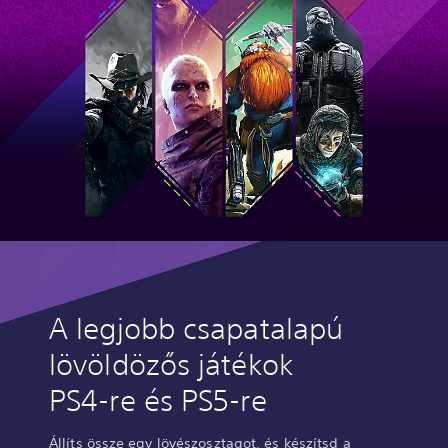
A legjobb csapatalapú
lövöldözős játékok
PS4-re és PS5-re
Állíts össze egy lövészosztagot, és készítsd a