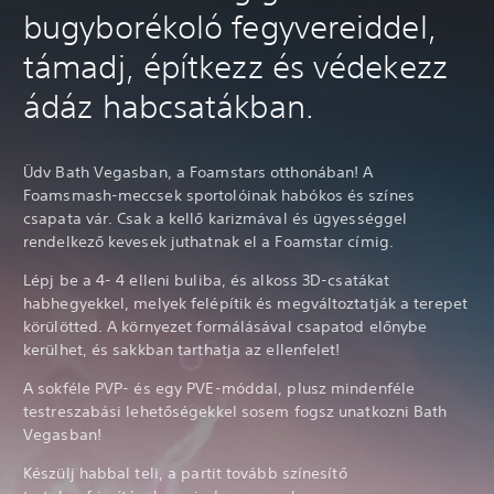
bugyborékoló fegyvereiddel,
támadj, építkezz és védekezz
ádáz habcsatákban.
Üdv Bath Vegasban, a Foamstars otthonában! A
Foamsmash-meccsek sportolóinak habókos és színes
csapata vár. Csak a kellő karizmával és ügyességgel
rendelkező kevesek juthatnak el a Foamstar címig.
Lépj be a 4- 4 elleni buliba, és alkoss 3D-csatákat
habhegyekkel, melyek felépítik és megváltoztatják a terepet
körülötted. A környezet formálásával csapatod előnybe
kerülhet, és sakkban tarthatja az ellenfelet!
A sokféle PVP- és egy PVE-móddal, plusz mindenféle
testreszabási lehetőségekkel sosem fogsz unatkozni Bath
Vegasban!
Készülj habbal teli, a partit tovább színesítő