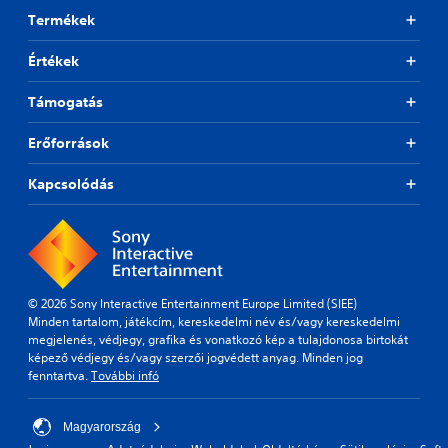
e
e
Termékek
d
v
.
e
Értékek
l
.
A
Támogatás
d
C
j
Erőforrások
o
u
n
s
Kapcsolódás
t
t
r
a
o
b
l
l
R
e
e
S
© 2026 Sony Interactive Entertainment Europe Limited (SIEE)
m
t
Minden tartalom, játékcím, kereskedelmi név és/vagy kereskedelmi
i
i
megjelenés, védjegy, grafika és vonatkozó kép a tulajdonosa birtokát
n
c
képező védjegy és/vagy szerzői jogvédett anyag. Minden jog
d
k
fenntartva.
További infó
e
S
r
e
s
Magyarország
n