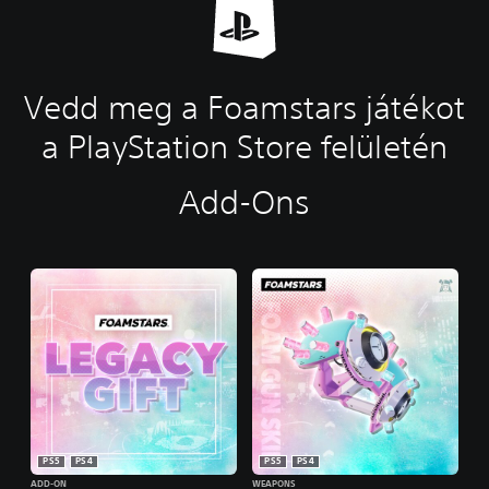
Vedd meg a Foamstars játékot
a PlayStation Store felületén
Add-Ons
PS5
PS4
PS5
PS4
ADD-ON
WEAPONS