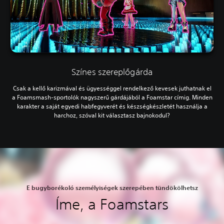
Színes szereplőgárda
Csak a kellő karizmával és ügyességgel rendelkező kevesek juthatnak el
a Foamsmash-sportolók nagyszerű gárdájából a Foamstar címig. Minden
karakter a saját egyedi habfegyverét és készségkészletét használja a
harchoz, szóval kit választasz bajnokodul?
E bugyborékoló személyiségek szerepében tündökölhetsz
Íme, a Foamstars