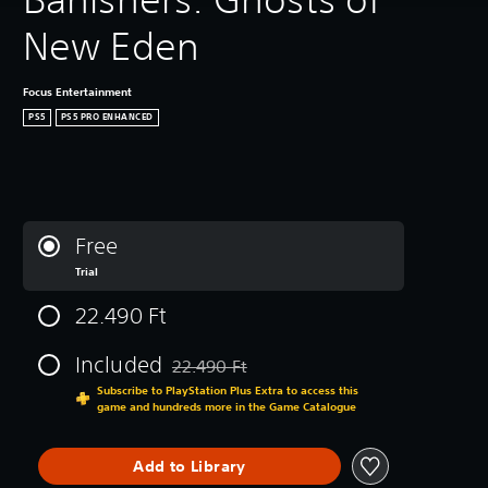
New Eden
Focus Entertainment
PS5
PS5 PRO ENHANCED
Free
Trial
22.490 Ft
Included
22.490 Ft
Discounted from original price of 22.490 Ft
Subscribe to PlayStation Plus Extra to access this
game and hundreds more in the Game Catalogue
Add to Library