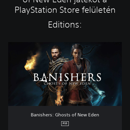
PlayStation Store felületén
Editions:
B
a
n
i
s
h
e
r
s
:
G
h
o
Banishers: Ghosts of New Eden
s
t
PS5
s