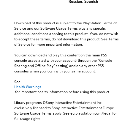
Russian, Spanish
d
t
h
c
u
s
e
u
a
u
o
s
l
b
v
t
a
Download of this product is subject to the PlayStation Terms of 
t
e
o
u
Service and our Software Usage Terms plus any specific 
i
r
m
d
additional conditions applying to this product. If you do not wish 
t
a
i
i
to accept these terms, do not download this product. See Terms 
l
l
s
o
of Service for more important information.
e
l
e
v
s
c
t
o
You can download and play this content on the main PS5 
b
h
h
l
console associated with your account (through the “Console 
e
a
e
u
Sharing and Offline Play” setting) and on any other PS5 
c
l
g
m
consoles when you login with your same account.
a
l
a
e
u
e
m
s
See 
s
n
e
Health Warnings
.
e
g
c
 for important health information before using this product.
t
e
o
h
o
3
n
Library programs ©Sony Interactive Entertainment Inc. 
e
f
t
D
exclusively licensed to Sony Interactive Entertainment Europe. 
g
t
r
A
Software Usage Terms apply, See eu.playstation.com/legal for 
a
h
o
full usage rights.
u
m
e
l
d
e
g
s
d
i
a