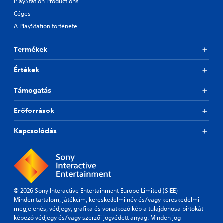
o
PlayStation Productions
s
u
p
l
o
Céges
e
r
t
l
.
A PlayStation története
e
h
e
s
a
r
e
t
S
Termékek
V
t
s
u
i
d
o
b
Értékek
b
i
u
t
r
f
n
i
f
a
Támogatás
d
t
i
t
s
l
c
c
i
Erőforrások
u
e
a
o
l
s
n
n
Kapcsolódás
t
b
(
Y
y
e
B
o
l
h
a
u
e
e
s
c
v
a
i
a
e
r
c
n
l
d
© 2026 Sony Interactive Entertainment Europe Limited (SIEE)
p
)
.
f
Minden tartalom, játékcím, kereskedelmi név és/vagy kereskedelmi
l
r
megjelenés, védjegy, grafika és vonatkozó kép a tulajdonosa birtokát
T
a
o
képező védjegy és/vagy szerzői jogvédett anyag. Minden jog
h
y