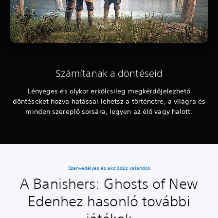
Számítanak a döntéseid
Lényeges és olykor erkölcsileg megkérdőjelezhető
döntéseket hozva hatással lehetsz a történetre, a világra és
minden szereplő sorsára, legyen az élő vagy halott.
Szenvedélyes és akciódús kalandok
A Banishers: Ghosts of New
Edenhez hasonló további