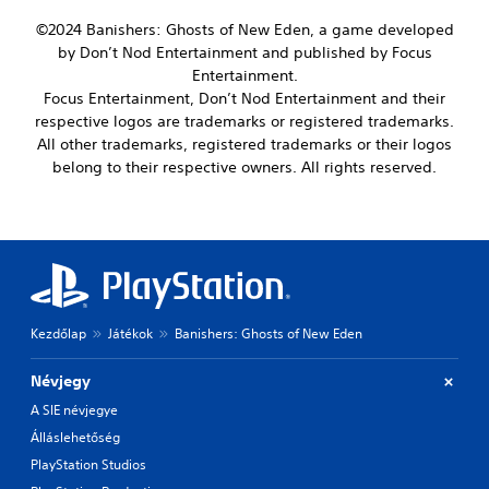
.
o
o
m
©2024 Banishers: Ghosts of New Eden, a game developed
e
e
Y
s
by Don’t Nod Entertainment and published by Focus
P
b
o
n
l
Entertainment.
y
u
o
c
a
Focus Entertainment, Don’t Nod Entertainment and their
c
t
h
y
a
respective logos are trademarks or registered trademarks.
i
o
n
a
All other trademarks, registered trademarks or their logos
n
o
s
b
belong to their respective owners. All rights reserved.
c
s
e
l
l
i
t
e
u
n
t
d
w
g
h
e
i
a
e
s
t
n
a
p
a
h
u
o
l
o
d
k
t
Kezdőlap
Játékok
Banishers: Ghosts of New Eden
i
u
e
e
o
t
n
r
o
C
Névjegy
d
n
u
o
i
a
A SIE névjegye
t
a
n
t
p
Álláslehetőség
l
t
i
u
o
PlayStation Studios
r
v
t
g
e