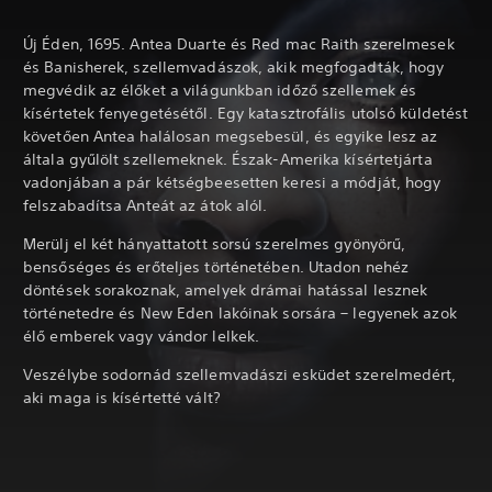
Új Éden, 1695. Antea Duarte és Red mac Raith szerelmesek
és Banisherek, szellemvadászok, akik megfogadták, hogy
megvédik az élőket a világunkban időző szellemek és
kísértetek fenyegetésétől. Egy katasztrofális utolsó küldetést
követően Antea halálosan megsebesül, és egyike lesz az
általa gyűlölt szellemeknek. Észak-Amerika kísértetjárta
vadonjában a pár kétségbeesetten keresi a módját, hogy
felszabadítsa Anteát az átok alól.
Merülj el két hányattatott sorsú szerelmes gyönyörű,
bensőséges és erőteljes történetében. Utadon nehéz
döntések sorakoznak, amelyek drámai hatással lesznek
történetedre és New Eden lakóinak sorsára – legyenek azok
élő emberek vagy vándor lelkek.
Veszélybe sodornád szellemvadászi esküdet szerelmedért,
aki maga is kísértetté vált?