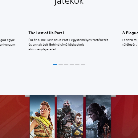
játékok
The Last of Us Part I
A Plague
agad egyik
Éld át a The Last of Us Part I egyszemélyes történetét
Fedezd fe
 univerzum
és annak Left Behind című közkedvelt
túlélésért
előzményfejezetét